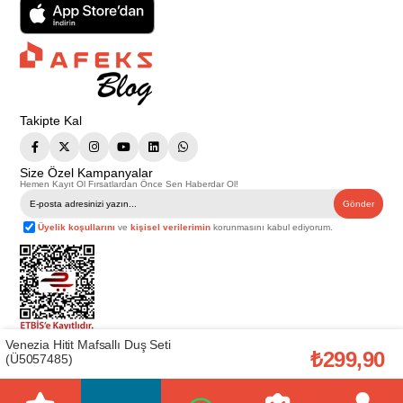
Takipte Kal
Size Özel Kampanyalar
Hemen Kayıt Ol Fırsatlardan Önce Sen Haberdar Ol!
Gönder
Üyelik koşullarını
ve
kişisel verilerimin
korunmasını kabul ediyorum.
Venezia Hitit Mafsallı Duş Seti
Telif Hakkı © 2026
Afeks Yapı Market
. Tüm hakları saklıdır.
₺299,90
(Ü5057485)
Bu web sitesindeki tüm ürünler ticari amaçlıdır. Web sitemizde yer alan
görsel ve yazılı içerikler firmamıza ait olup, firmamızın yazılı izni alınmadan
hiçbir yazılı/görsel içerik, logo, kopyalanamaz, kaynak gösterilemez ve
başka yerlerde kullanılamaz. İçeriklerin izin alınmadan kopyalanması ve