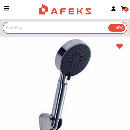
0
Üye Girişi
Üye Ol
Google İle Bağlan