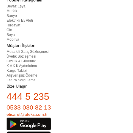
Popüler Kategoriler
Beyaz Eşya
Mutfak
Banyo
Elektrikli Ev Aleti
Hırdavat
Oto
Boya
Mobilya
Müşteri İlişkileri
Mesafeli Satış Sözleşmesi
Üyelik Sözleşmesi
Gizlilik & Güvenlik
K.V.K.K Aydınlatma
Kargo Takibi
Alışverişsiz Ödeme
Fatura Sorgulama
Bize Ulaşın
444 5 235
0533 030 82 13
eticaret@afeks.com.tr