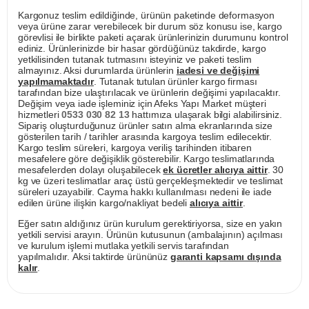
Kargonuz teslim edildiğinde, ürünün paketinde deformasyon
veya ürüne zarar verebilecek bir durum söz konusu ise, kargo
görevlisi ile birlikte paketi açarak ürünlerinizin durumunu kontrol
ediniz. Ürünlerinizde bir hasar gördüğünüz takdirde, kargo
yetkilisinden tutanak tutmasını isteyiniz ve paketi teslim
almayınız. Aksi durumlarda ürünlerin
iadesi ve değişimi
yapılmamaktadır
. Tutanak tutulan ürünler kargo firması
tarafından bize ulaştırılacak ve ürünlerin değişimi yapılacaktır.
Değişim veya iade işleminiz için Afeks Yapı Market müşteri
hizmetleri
0533 030 82 13
hattımıza ulaşarak bilgi alabilirsiniz.
Sipariş oluşturduğunuz ürünler satın alma ekranlarında size
gösterilen tarih / tarihler arasında kargoya teslim edilecektir.
Kargo teslim süreleri, kargoya veriliş tarihinden itibaren
mesafelere göre değişiklik gösterebilir. Kargo teslimatlarında
mesafelerden dolayı oluşabilecek
ek ücretler alıcıya aittir
. 30
kg ve üzeri teslimatlar araç üstü gerçekleşmektedir ve teslimat
süreleri uzayabilir. Cayma hakkı kullanılması nedeni ile iade
edilen ürüne ilişkin kargo/nakliyat bedeli
alıcıya aittir
.
Eğer satın aldığınız ürün kurulum gerektiriyorsa, size en yakın
yetkili servisi arayın. Ürünün kutusunun (ambalajının) açılması
ve kurulum işlemi mutlaka yetkili servis tarafından
yapılmalıdır. Aksi taktirde ürününüz
garanti kapsamı dışında
kalır
.