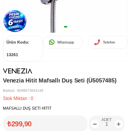
Ürün Kodu:
Whatsapp
Telefon
13261
Venezia Hitit Mafsallı Duş Seti (Ü5057485)
Barkod
:
8698673691148
Stok Miktarı
:
0
MAFSALLI DUŞ SETİ HİTİT
ADET
₺299,90