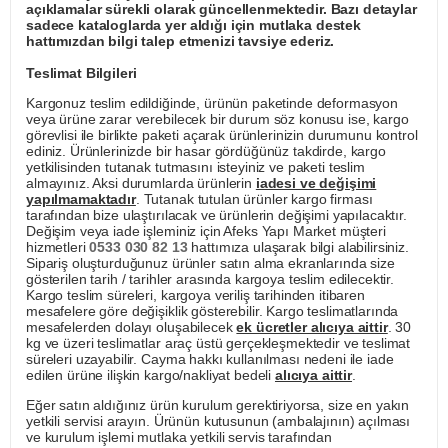
açıklamalar sürekli olarak güncellenmektedir. Bazı detaylar
sadece kataloglarda yer aldığı için mutlaka destek
hattımızdan bilgi talep etmenizi tavsiye ederiz.
Teslimat Bilgileri
Kargonuz teslim edildiğinde, ürünün paketinde deformasyon
veya ürüne zarar verebilecek bir durum söz konusu ise, kargo
görevlisi ile birlikte paketi açarak ürünlerinizin durumunu kontrol
ediniz. Ürünlerinizde bir hasar gördüğünüz takdirde, kargo
yetkilisinden tutanak tutmasını isteyiniz ve paketi teslim
almayınız. Aksi durumlarda ürünlerin
iadesi ve değişimi
yapılmamaktadır
. Tutanak tutulan ürünler kargo firması
tarafından bize ulaştırılacak ve ürünlerin değişimi yapılacaktır.
Değişim veya iade işleminiz için Afeks Yapı Market müşteri
hizmetleri
0533 030 82 13
hattımıza ulaşarak bilgi alabilirsiniz.
Sipariş oluşturduğunuz ürünler satın alma ekranlarında size
gösterilen tarih / tarihler arasında kargoya teslim edilecektir.
Kargo teslim süreleri, kargoya veriliş tarihinden itibaren
mesafelere göre değişiklik gösterebilir. Kargo teslimatlarında
mesafelerden dolayı oluşabilecek
ek ücretler alıcıya aittir
. 30
kg ve üzeri teslimatlar araç üstü gerçekleşmektedir ve teslimat
süreleri uzayabilir. Cayma hakkı kullanılması nedeni ile iade
edilen ürüne ilişkin kargo/nakliyat bedeli
alıcıya aittir
.
Eğer satın aldığınız ürün kurulum gerektiriyorsa, size en yakın
yetkili servisi arayın. Ürünün kutusunun (ambalajının) açılması
ve kurulum işlemi mutlaka yetkili servis tarafından