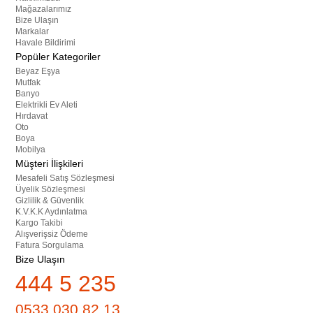
Mağazalarımız
Bize Ulaşın
Markalar
Havale Bildirimi
Popüler Kategoriler
Beyaz Eşya
Mutfak
Banyo
Elektrikli Ev Aleti
Hırdavat
Oto
Boya
Mobilya
Müşteri İlişkileri
Mesafeli Satış Sözleşmesi
Üyelik Sözleşmesi
Gizlilik & Güvenlik
K.V.K.K Aydınlatma
Kargo Takibi
Alışverişsiz Ödeme
Fatura Sorgulama
Bize Ulaşın
444 5 235
0533 030 82 13