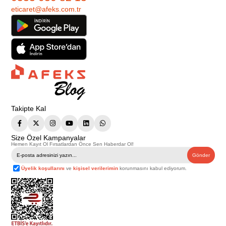
eticaret@afeks.com.tr
Takipte Kal
Size Özel Kampanyalar
Hemen Kayıt Ol Fırsatlardan Önce Sen Haberdar Ol!
Gönder
Üyelik koşullarını
ve
kişisel verilerimin
korunmasını kabul ediyorum.