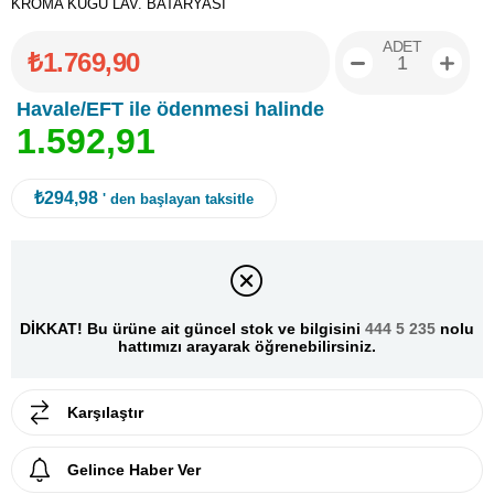
KROMA KUĞU LAV. BATARYASI
ADET
₺1.769,90
Havale/EFT ile ödenmesi halinde
1
.
5
9
2
,
9
1
₺294,98
' den başlayan taksitle
DİKKAT! Bu ürüne ait güncel stok ve bilgisini
444 5 235
nolu
hattımızı arayarak öğrenebilirsiniz.
Karşılaştır
Gelince Haber Ver