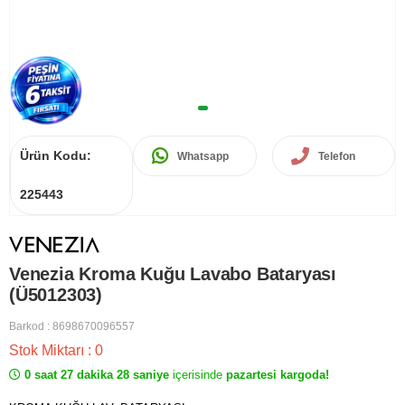
Ürün Kodu:
Whatsapp
Telefon
225443
Venezia Kroma Kuğu Lavabo Bataryası
(Ü5012303)
Barkod
:
8698670096557
Stok Miktarı
:
0
0 saat 27 dakika 28 saniye
içerisinde
pazartesi kargoda!