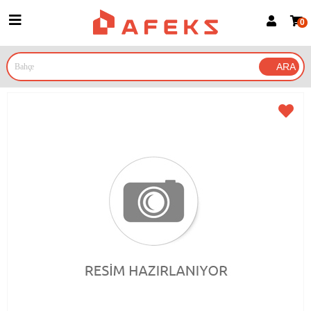
0
Üye Girişi
Üye Ol
Google İle Bağlan