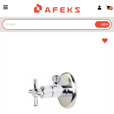
0
Üye Girişi
Üye Ol
Google İle Bağlan