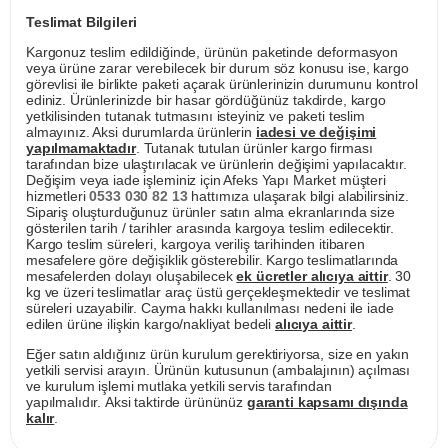
Teslimat Bilgileri
Kargonuz teslim edildiğinde, ürünün paketinde deformasyon
veya ürüne zarar verebilecek bir durum söz konusu ise, kargo
görevlisi ile birlikte paketi açarak ürünlerinizin durumunu kontrol
ediniz. Ürünlerinizde bir hasar gördüğünüz takdirde, kargo
yetkilisinden tutanak tutmasını isteyiniz ve paketi teslim
almayınız. Aksi durumlarda ürünlerin
iadesi ve değişimi
yapılmamaktadır
. Tutanak tutulan ürünler kargo firması
tarafından bize ulaştırılacak ve ürünlerin değişimi yapılacaktır.
Değişim veya iade işleminiz için Afeks Yapı Market müşteri
hizmetleri
0533 030 82 13
hattımıza ulaşarak bilgi alabilirsiniz.
Sipariş oluşturduğunuz ürünler satın alma ekranlarında size
gösterilen tarih / tarihler arasında kargoya teslim edilecektir.
Kargo teslim süreleri, kargoya veriliş tarihinden itibaren
mesafelere göre değişiklik gösterebilir. Kargo teslimatlarında
mesafelerden dolayı oluşabilecek
ek ücretler alıcıya aittir
. 30
kg ve üzeri teslimatlar araç üstü gerçekleşmektedir ve teslimat
süreleri uzayabilir. Cayma hakkı kullanılması nedeni ile iade
edilen ürüne ilişkin kargo/nakliyat bedeli
alıcıya aittir
.
Eğer satın aldığınız ürün kurulum gerektiriyorsa, size en yakın
yetkili servisi arayın. Ürünün kutusunun (ambalajının) açılması
ve kurulum işlemi mutlaka yetkili servis tarafından
yapılmalıdır. Aksi taktirde ürününüz
garanti kapsamı dışında
kalır
.