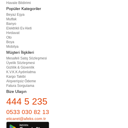
Havale Bildirimi
Popüler Kategoriler
Beyaz Eşya
Mutfak
Banyo
Elektrikli Ev Aleti
Hırdavat
Oto
Boya
Mobilya
Müşteri İlişkileri
Mesafeli Satış Sözleşmesi
Üyelik Sözleşmesi
Gizlilik & Güvenlik
K.V.K.K Aydınlatma
Kargo Takibi
Alışverişsiz Ödeme
Fatura Sorgulama
Bize Ulaşın
444 5 235
0533 030 82 13
eticaret@afeks.com.tr