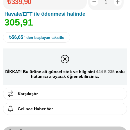
₺339,90
Havale/EFT ile ödenmesi halinde
3
0
5
,
9
1
₺56,65
' den başlayan taksitle
DİKKAT! Bu ürüne ait güncel stok ve bilgisini
444 5 235
nolu
hattımızı arayarak öğrenebilirsiniz.
Karşılaştır
Gelince Haber Ver