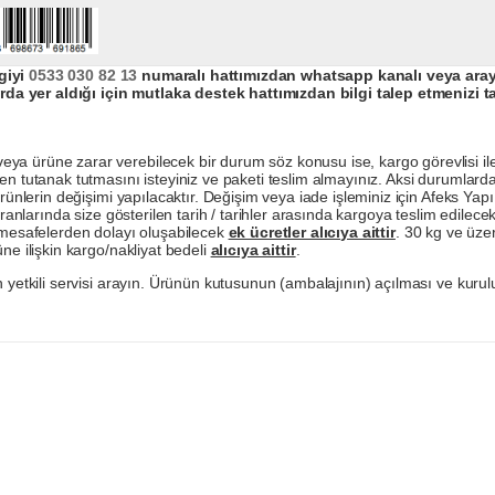
giyi
0533 030 82 13
numaralı hattımızdan whatsapp kanalı veya arayar
da yer aldığı için mutlaka destek hattımızdan bilgi talep etmenizi t
a ürüne zarar verebilecek bir durum söz konusu ise, kargo görevlisi ile b
en tutanak tutmasını isteyiniz ve paketi teslim almayınız. Aksi durumlard
ürünlerin değişimi yapılacaktır. Değişim veya iade işleminiz için Afeks Ya
ranlarında size gösterilen tarih / tarihler arasında kargoya teslim edilecekt
a mesafelerden dolayı oluşabilecek
ek ücretler alıcıya aittir
. 30 kg ve üzer
ne ilişkin kargo/nakliyat bedeli
alıcıya aittir
.
 yetkili servisi arayın. Ürünün kutusunun (ambalajının) açılması ve kurulu