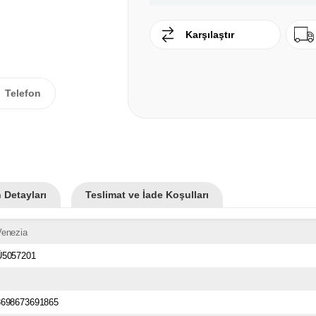
Karşılaştır
Telefon
 Detayları
Teslimat ve İade Koşulları
Venezia
Ü5057201
8698673691865