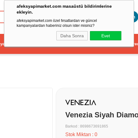
afeksyapimarket.com masaüstü bildirimlerine
ekleyin.
Toptan
afeksyapimarket.com özel fırsatlardan ve güncel
kampanyalardan haberiniz olsun ister misiniz?
Daha Sonra
Evet
ya
Elektrikli El Aleti
Aydınlatma ve Elektrik
Dekorasyon ve Ev Gere
Venezia Siyah Diam
Barkod
:
8698673691865
Stok Miktarı
:
0