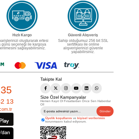
Hızlı Kargo
Güvenli Alışveriş
parişlerinizi oluşturarak ertesi
Sahip olduğumuz 256 bit SSL
ş günü seçeneği ile kargoya
sertifikası ile online
erilmesini sağlayabilirsiniz.
alışverişlerinizi güvenle
yapabilirsiniz.
Takipte Kal
235
Size Özel Kampanyalar
82 13
Hemen Kayıt Ol Fırsatlardan Önce Sen Haberdar
Ol!
com.tr
Gönder
Üyelik koşullarını
ve
kişisel verilerimin
korunmasını kabul ediyorum.