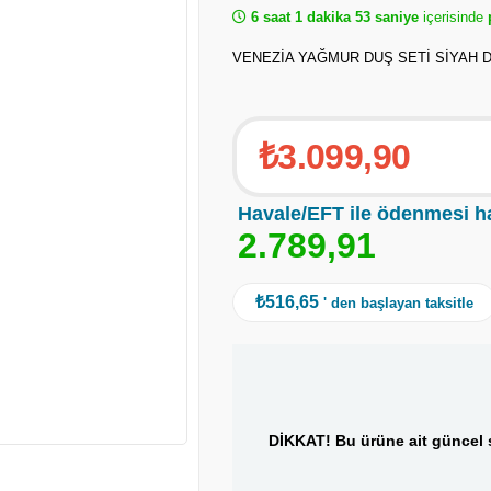
6 saat 1 dakika 53 saniye
içerisinde
p
VENEZİA YAĞMUR DUŞ SETİ SİYAH 
₺3.099,90
Havale/EFT ile ödenmesi h
2
.
7
8
9
,
9
1
₺516,65
' den başlayan taksitle
DİKKAT! Bu ürüne ait güncel s