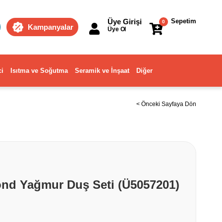
Üye Girişi
Sepetim
0
Kampanyalar
Üye Ol
ci
Isıtma ve Soğutma
Seramik ve İnşaat
Diğer
< Önceki Sayfaya Dön
ond Yağmur Duş Seti (Ü5057201)