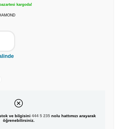
azartesi kargoda!
DIAMOND
alinde
tok ve bilgisini
444 5 235
nolu hattımızı arayarak
öğrenebilirsiniz.