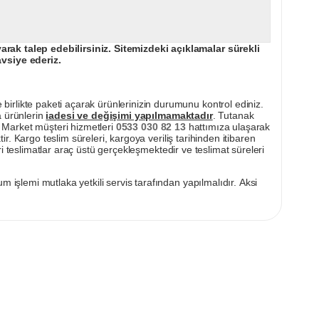
ak talep edebilirsiniz. Sitemizdeki açıklamalar sürekli
avsiye ederiz.
irlikte paketi açarak ürünlerinizin durumunu kontrol ediniz.
a ürünlerin
iadesi ve değişimi yapılmamaktadır
. Tutanak
pı Market müşteri hizmetleri
0533 030 82 13
hattımıza ulaşarak
ir. Kargo teslim süreleri, kargoya veriliş tarihinden itibaren
i teslimatlar araç üstü gerçekleşmektedir ve teslimat süreleri
m işlemi mutlaka yetkili servis tarafından yapılmalıdır. Aksi