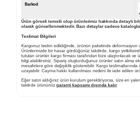
Barkod
Ürün görseli temsili olup ürünlerimiz hakkında detaylı bil
olarak güncellenmektedir. Bazı detaylar sadece kataloglar
Teslimat Bilgileri
Kargonuz teslim edildiğinde, ürünün paketinde deformasyon vey
Ürünlerinizde bir hasar gördüğünüz takdirde, kargo yetkilisind
tutulan ürünler kargo firması tarafından bize ulaştırılacak ve 
bilgi alabilirsiniz. Sipariş oluşturduğunuz ürünler satın alma ek
mesafelere göre değişiklik gösterebilir. Kargo teslimatlarınd
uzayabilir. Cayma hakkı kullanılması nedeni ile iade edilen ürü
Eğer satın aldığınız ürün kurulum gerektiriyorsa, size en yakın
taktirde ürününüz
garanti kapsamı dışında kalır
.