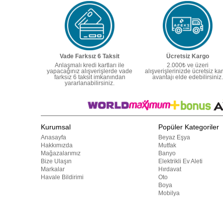
Vade Farksız 6 Taksit
Ücretsiz Kargo
Anlaşmalı kredi kartları ile
2.000₺ ve üzeri
yapacağınız alışverişlerde vade
alışverişlerinizde ücretsiz ka
farksız 6 taksit imkanından
avantajı elde edebilirsiniz.
yararlanabilirsiniz.
Kurumsal
Popüler Kategoriler
Anasayfa
Beyaz Eşya
Hakkımızda
Mutfak
Mağazalarımız
Banyo
Bize Ulaşın
Elektrikli Ev Aleti
Markalar
Hırdavat
Havale Bildirimi
Oto
Boya
Mobilya