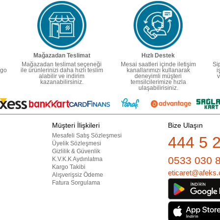
Mağazadan Teslimat
Hızlı Destek
Mağazadan teslimat seçeneği
Mesai saatleri içinde iletişim
Si
rgo
ile ürünlerinizi daha hızlı teslim
kanallarımızı kullanarak
i
alabilir ve indirim
deneyimli müşteri
v
kazanabilirsiniz.
temsilcilerimize hızla
ulaşabilirisiniz.
Müşteri İlişkileri
Bize Ulaşın
Mesafeli Satış Sözleşmesi
444 5 
Üyelik Sözleşmesi
Gizlilik & Güvenlik
0533 030 
K.V.K.K Aydınlatma
Kargo Takibi
eticaret@afeks.
Alışverişsiz Ödeme
Fatura Sorgulama