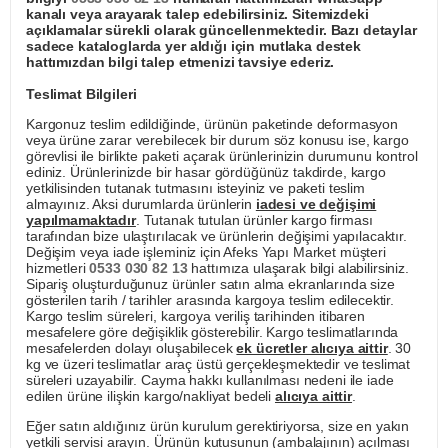
kanalı veya arayarak talep edebilirsiniz. Sitemizdeki
açıklamalar sürekli olarak güncellenmektedir. Bazı detaylar
sadece kataloglarda yer aldığı için mutlaka destek
hattımızdan bilgi talep etmenizi tavsiye ederiz.
Teslimat Bilgileri
Kargonuz teslim edildiğinde, ürünün paketinde deformasyon
veya ürüne zarar verebilecek bir durum söz konusu ise, kargo
görevlisi ile birlikte paketi açarak ürünlerinizin durumunu kontrol
ediniz. Ürünlerinizde bir hasar gördüğünüz takdirde, kargo
yetkilisinden tutanak tutmasını isteyiniz ve paketi teslim
almayınız. Aksi durumlarda ürünlerin
iadesi ve değişimi
yapılmamaktadır
. Tutanak tutulan ürünler kargo firması
tarafından bize ulaştırılacak ve ürünlerin değişimi yapılacaktır.
Değişim veya iade işleminiz için Afeks Yapı Market müşteri
hizmetleri
0533 030 82 13
hattımıza ulaşarak bilgi alabilirsiniz.
Sipariş oluşturduğunuz ürünler satın alma ekranlarında size
gösterilen tarih / tarihler arasında kargoya teslim edilecektir.
Kargo teslim süreleri, kargoya veriliş tarihinden itibaren
mesafelere göre değişiklik gösterebilir. Kargo teslimatlarında
mesafelerden dolayı oluşabilecek
ek ücretler alıcıya aittir
. 30
kg ve üzeri teslimatlar araç üstü gerçekleşmektedir ve teslimat
süreleri uzayabilir. Cayma hakkı kullanılması nedeni ile iade
edilen ürüne ilişkin kargo/nakliyat bedeli
alıcıya aittir
.
Eğer satın aldığınız ürün kurulum gerektiriyorsa, size en yakın
yetkili servisi arayın. Ürünün kutusunun (ambalajının) açılması