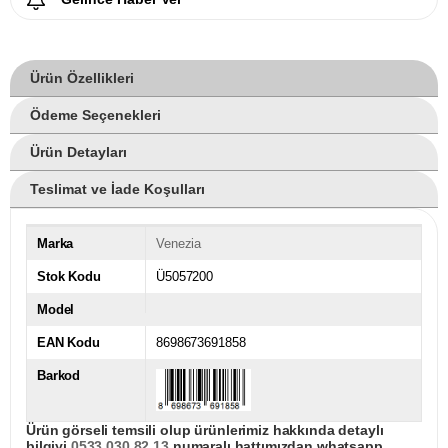
Ürün Özellikleri
Ödeme Seçenekleri
Ürün Detayları
Teslimat ve İade Koşulları
Marka
Venezia
Stok Kodu
Ü5057200
Model
EAN Kodu
8698673691858
Barkod
Ürün görseli temsili olup ürünlerimiz hakkında detaylı
bilgiyi
0533 030 82 13
numaralı hattımızdan whatsapp