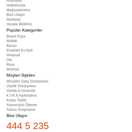
Anasayfa
Hakkımızda
Mağazalarımız
Bize Ulaşın
Markalar
Havale Bildirimi
Popüler Kategoriler
Beyaz Eşya
Mutfak
Banyo
Elektrikli Ev Aleti
Hırdavat
Oto
Boya
Mobilya
Müşteri İlişkileri
Mesafeli Satış Sözleşmesi
Üyelik Sözleşmesi
Gizlilik & Güvenlik
K.V.K.K Aydınlatma
Kargo Takibi
Alışverişsiz Ödeme
Fatura Sorgulama
Bize Ulaşın
444 5 235