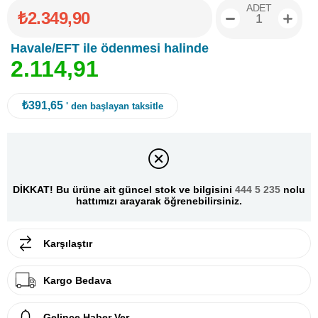
ADET
₺2.349,90
Havale/EFT ile ödenmesi halinde
2
.
1
1
4
,
9
1
₺391,65
' den başlayan taksitle
DİKKAT! Bu ürüne ait güncel stok ve bilgisini
444 5 235
nolu
hattımızı arayarak öğrenebilirsiniz.
Karşılaştır
Kargo Bedava
Gelince Haber Ver