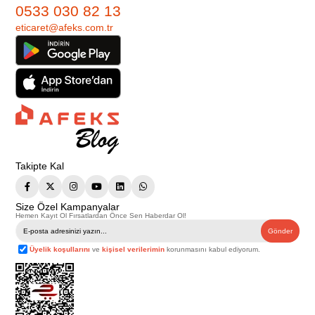
0533 030 82 13
eticaret@afeks.com.tr
Takipte Kal
Size Özel Kampanyalar
Hemen Kayıt Ol Fırsatlardan Önce Sen Haberdar Ol!
Gönder
Üyelik koşullarını
ve
kişisel verilerimin
korunmasını kabul ediyorum.