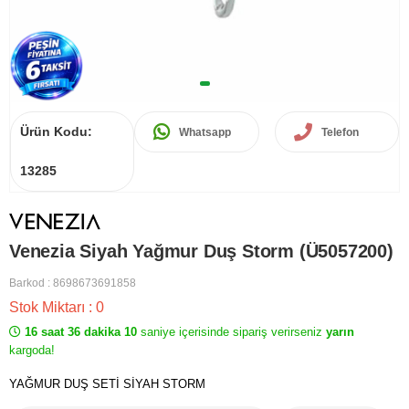
Ürün Kodu:
Whatsapp
Telefon
13285
Venezia Siyah Yağmur Duş Storm (Ü5057200)
Barkod
:
8698673691858
Stok Miktarı
:
0
16 saat 36 dakika 10
saniye içerisinde sipariş verirseniz
yarın
kargoda!
YAĞMUR DUŞ SETİ SİYAH STORM