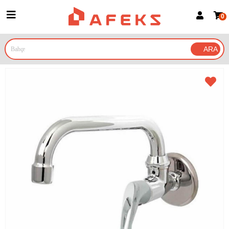
0
Üye Girişi
Üye Ol
Google İle Bağlan