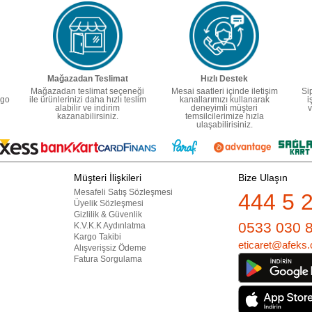
Mağazadan Teslimat
Hızlı Destek
Mağazadan teslimat seçeneği
Mesai saatleri içinde iletişim
Si
rgo
ile ürünlerinizi daha hızlı teslim
kanallarımızı kullanarak
i
alabilir ve indirim
deneyimli müşteri
v
kazanabilirsiniz.
temsilcilerimize hızla
ulaşabilirisiniz.
Müşteri İlişkileri
Bize Ulaşın
Mesafeli Satış Sözleşmesi
444 5 
Üyelik Sözleşmesi
Gizlilik & Güvenlik
0533 030 
K.V.K.K Aydınlatma
Kargo Takibi
eticaret@afeks.
Alışverişsiz Ödeme
Fatura Sorgulama