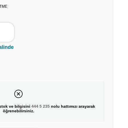
İTME
alinde
tok ve bilgisini
444 5 235
nolu hattımızı arayarak
öğrenebilirsiniz.