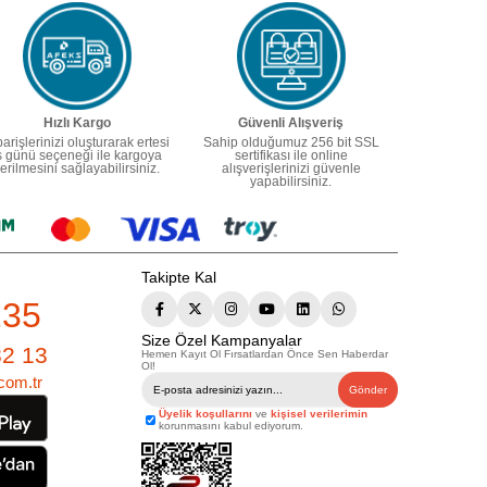
Hızlı Kargo
Güvenli Alışveriş
parişlerinizi oluşturarak ertesi
Sahip olduğumuz 256 bit SSL
ş günü seçeneği ile kargoya
sertifikası ile online
erilmesini sağlayabilirsiniz.
alışverişlerinizi güvenle
yapabilirsiniz.
Takipte Kal
235
Size Özel Kampanyalar
82 13
Hemen Kayıt Ol Fırsatlardan Önce Sen Haberdar
Ol!
com.tr
Gönder
Üyelik koşullarını
ve
kişisel verilerimin
korunmasını kabul ediyorum.