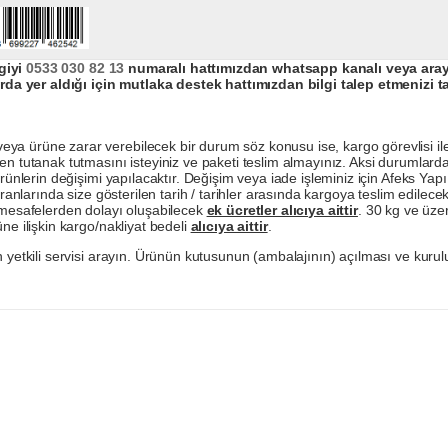
giyi
0533 030 82 13
numaralı hattımızdan whatsapp kanalı veya arayar
da yer aldığı için mutlaka destek hattımızdan bilgi talep etmenizi t
a ürüne zarar verebilecek bir durum söz konusu ise, kargo görevlisi ile b
en tutanak tutmasını isteyiniz ve paketi teslim almayınız. Aksi durumlard
ürünlerin değişimi yapılacaktır. Değişim veya iade işleminiz için Afeks Ya
ranlarında size gösterilen tarih / tarihler arasında kargoya teslim edilecekt
a mesafelerden dolayı oluşabilecek
ek ücretler alıcıya aittir
. 30 kg ve üzer
ne ilişkin kargo/nakliyat bedeli
alıcıya aittir
.
 yetkili servisi arayın. Ürünün kutusunun (ambalajının) açılması ve kurulu