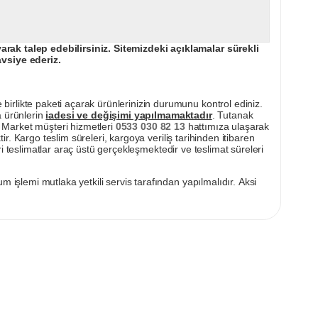
ak talep edebilirsiniz. Sitemizdeki açıklamalar sürekli
avsiye ederiz.
irlikte paketi açarak ürünlerinizin durumunu kontrol ediniz.
a ürünlerin
iadesi ve değişimi yapılmamaktadır
. Tutanak
pı Market müşteri hizmetleri
0533 030 82 13
hattımıza ulaşarak
ir. Kargo teslim süreleri, kargoya veriliş tarihinden itibaren
i teslimatlar araç üstü gerçekleşmektedir ve teslimat süreleri
m işlemi mutlaka yetkili servis tarafından yapılmalıdır. Aksi