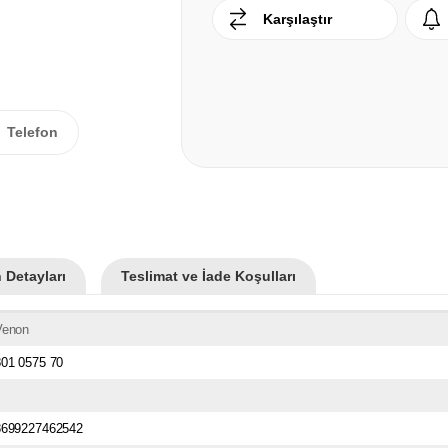
Karşılaştır
Telefon
 Detayları
Teslimat ve İade Koşulları
Venon
801 0575 70
8699227462542