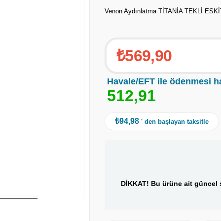
Venon Aydınlatma TİTANİA TEKLİ ESK
₺569,90
Havale/EFT ile ödenmesi h
5
1
2
,
9
1
₺94,98
' den başlayan taksitle
DİKKAT! Bu ürüne ait güncel s