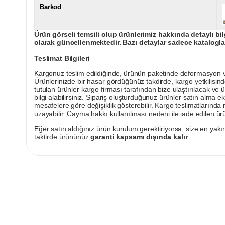
Barkod
Ürün görseli temsili olup ürünlerimiz hakkında detaylı bil
olarak güncellenmektedir. Bazı detaylar sadece kataloglar
Teslimat Bilgileri
Kargonuz teslim edildiğinde, ürünün paketinde deformasyon vey
Ürünlerinizde bir hasar gördüğünüz takdirde, kargo yetkilisind
tutulan ürünler kargo firması tarafından bize ulaştırılacak ve 
bilgi alabilirsiniz. Sipariş oluşturduğunuz ürünler satın alma ek
mesafelere göre değişiklik gösterebilir. Kargo teslimatlarınd
uzayabilir. Cayma hakkı kullanılması nedeni ile iade edilen ürü
Eğer satın aldığınız ürün kurulum gerektiriyorsa, size en yakın
taktirde ürününüz
garanti kapsamı dışında kalır
.