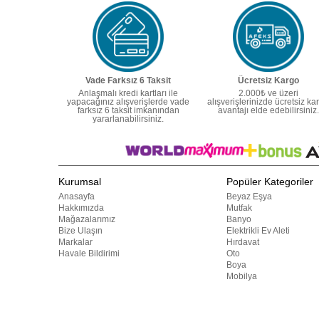
Vade Farksız 6 Taksit
Ücretsiz Kargo
Anlaşmalı kredi kartları ile
2.000₺ ve üzeri
yapacağınız alışverişlerde vade
alışverişlerinizde ücretsiz ka
farksız 6 taksit imkanından
avantajı elde edebilirsiniz.
yararlanabilirsiniz.
Kurumsal
Popüler Kategoriler
Anasayfa
Beyaz Eşya
Hakkımızda
Mutfak
Mağazalarımız
Banyo
Bize Ulaşın
Elektrikli Ev Aleti
Markalar
Hırdavat
Havale Bildirimi
Oto
Boya
Mobilya