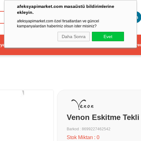
afeksyapimarket.com masaüstü bildirimlerine
ekleyin.
Toptan
afeksyapimarket.com özel fırsatlardan ve güncel
kampanyalardan haberiniz olsun ister misiniz?
Daha Sonra
Evet
ya
Elektrikli El Aleti
Aydınlatma ve Elektrik
Dekorasyon ve Ev Gere
Venon Eskitme Tekli 
Barkod
:
8699227462542
Stok Miktarı
:
0