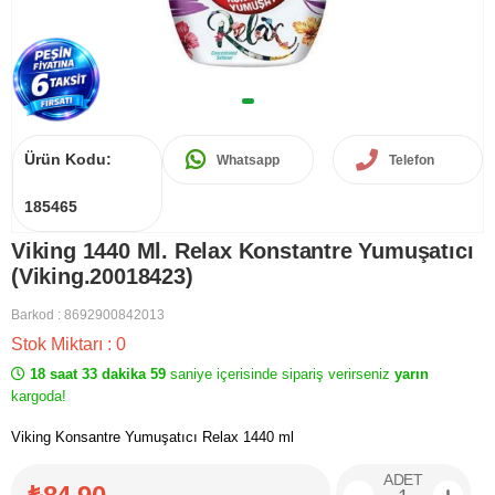
Ürün Kodu:
Whatsapp
Telefon
185465
Viking 1440 Ml. Relax Konstantre Yumuşatıcı
(Viking.20018423)
Barkod
:
8692900842013
Stok Miktarı
:
0
18 saat 33 dakika 59
saniye içerisinde sipariş verirseniz
yarın
kargoda!
Viking Konsantre Yumuşatıcı Relax 1440 ml
ADET