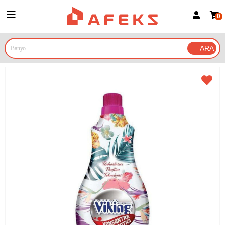
0
Üye Girişi
Üye Ol
Google İle Bağlan