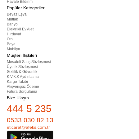
Havale Bildirimi
Popüler Kategoriler
Beyaz Eşya
Mutfak
Banyo
Elektrikli Ev Aleti
Hırdavat
Oto
Boya
Mobilya
Müşteri İlişkileri
Mesafeli Satış Sözleşmesi
Üyelik Sözleşmesi
Gizlilik & Güvenlik
K.V.K.K Aydınlatma
Kargo Takibi
Alışverişsiz Ödeme
Fatura Sorgulama
Bize Ulaşın
444 5 235
0533 030 82 13
eticaret@afeks.com.tr