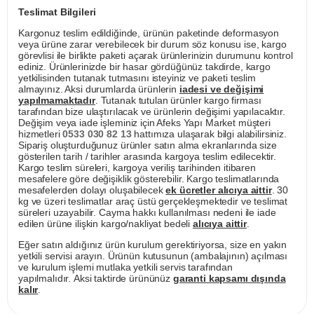
Teslimat Bilgileri
Kargonuz teslim edildiğinde, ürünün paketinde deformasyon
veya ürüne zarar verebilecek bir durum söz konusu ise, kargo
görevlisi ile birlikte paketi açarak ürünlerinizin durumunu kontrol
ediniz. Ürünlerinizde bir hasar gördüğünüz takdirde, kargo
yetkilisinden tutanak tutmasını isteyiniz ve paketi teslim
almayınız. Aksi durumlarda ürünlerin
iadesi ve değişimi
yapılmamaktadır
. Tutanak tutulan ürünler kargo firması
tarafından bize ulaştırılacak ve ürünlerin değişimi yapılacaktır.
Değişim veya iade işleminiz için Afeks Yapı Market müşteri
hizmetleri
0533 030 82 13
hattımıza ulaşarak bilgi alabilirsiniz.
Sipariş oluşturduğunuz ürünler satın alma ekranlarında size
gösterilen tarih / tarihler arasında kargoya teslim edilecektir.
Kargo teslim süreleri, kargoya veriliş tarihinden itibaren
mesafelere göre değişiklik gösterebilir. Kargo teslimatlarında
mesafelerden dolayı oluşabilecek
ek ücretler alıcıya aittir
. 30
kg ve üzeri teslimatlar araç üstü gerçekleşmektedir ve teslimat
süreleri uzayabilir. Cayma hakkı kullanılması nedeni ile iade
edilen ürüne ilişkin kargo/nakliyat bedeli
alıcıya aittir
.
Eğer satın aldığınız ürün kurulum gerektiriyorsa, size en yakın
yetkili servisi arayın. Ürünün kutusunun (ambalajının) açılması
ve kurulum işlemi mutlaka yetkili servis tarafından
yapılmalıdır. Aksi taktirde ürününüz
garanti kapsamı dışında
kalır
.