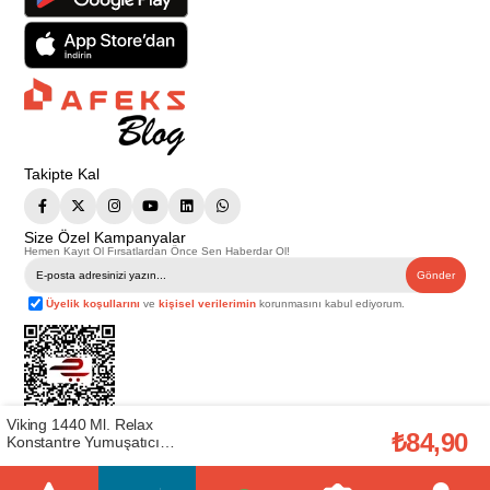
Takipte Kal
Size Özel Kampanyalar
Hemen Kayıt Ol Fırsatlardan Önce Sen Haberdar Ol!
Gönder
Üyelik koşullarını
ve
kişisel verilerimin
korunmasını kabul ediyorum.
Viking 1440 Ml. Relax
₺84,90
Konstantre Yumuşatıcı
Telif Hakkı © 2026
Afeks Yapı Market
. Tüm hakları saklıdır.
(Viking.20018423)
Bu web sitesindeki tüm ürünler ticari amaçlıdır. Web sitemizde yer alan
görsel ve yazılı içerikler firmamıza ait olup, firmamızın yazılı izni alınmadan