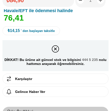
₺84,90
Havale/EFT ile ödenmesi halinde
7
6
,
4
1
₺14,15
' den başlayan taksitle
DİKKAT! Bu ürüne ait güncel stok ve bilgisini
444 5 235
nolu
hattımızı arayarak öğrenebilirsiniz.
Karşılaştır
Gelince Haber Ver