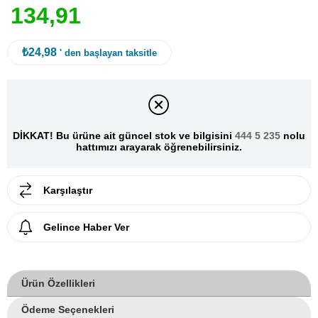
1
3
4
,
9
1
₺24,98
' den başlayan taksitle
DİKKAT! Bu ürüne ait güncel stok ve bilgisini
444 5 235
nolu
hattımızı arayarak öğrenebilirsiniz.
Karşılaştır
Gelince Haber Ver
Ürün Özellikleri
Ödeme Seçenekleri