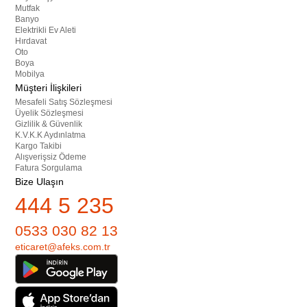
Mutfak
Banyo
Elektrikli Ev Aleti
Hırdavat
Oto
Boya
Mobilya
Müşteri İlişkileri
Mesafeli Satış Sözleşmesi
Üyelik Sözleşmesi
Gizlilik & Güvenlik
K.V.K.K Aydınlatma
Kargo Takibi
Alışverişsiz Ödeme
Fatura Sorgulama
Bize Ulaşın
444 5 235
0533 030 82 13
eticaret@afeks.com.tr