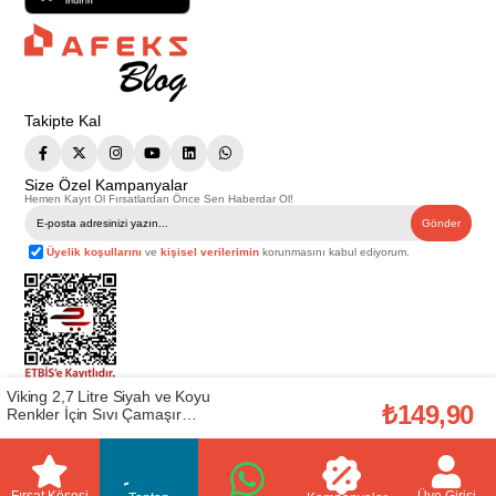
Takipte Kal
Size Özel Kampanyalar
Hemen Kayıt Ol Fırsatlardan Önce Sen Haberdar Ol!
Gönder
Üyelik koşullarını
ve
kişisel verilerimin
korunmasını kabul ediyorum.
Viking 2,7 Litre Siyah ve Koyu
Telif Hakkı © 2026
Afeks Yapı Market
. Tüm hakları saklıdır.
₺149,90
Renkler İçin Sıvı Çamaşır
Bu web sitesindeki tüm ürünler ticari amaçlıdır. Web sitemizde yer alan
Deterjanı (Viking.20015140)
görsel ve yazılı içerikler firmamıza ait olup, firmamızın yazılı izni alınmadan
hiçbir yazılı/görsel içerik, logo, kopyalanamaz, kaynak gösterilemez ve
başka yerlerde kullanılamaz. İçeriklerin izin alınmadan kopyalanması ve
kullanılması 5846 sayılı Fikir ve Sanat Eserleri Yasasına göre suçtur.