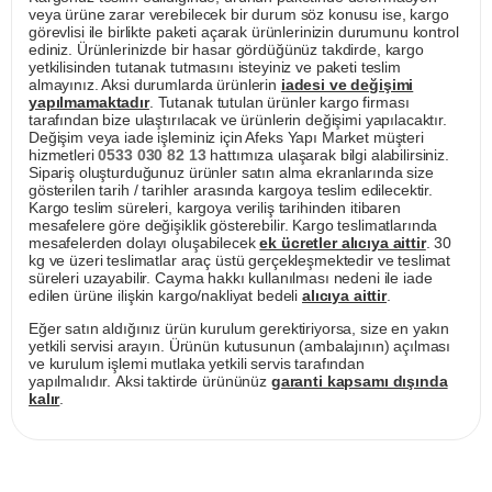
veya ürüne zarar verebilecek bir durum söz konusu ise, kargo
görevlisi ile birlikte paketi açarak ürünlerinizin durumunu kontrol
ediniz. Ürünlerinizde bir hasar gördüğünüz takdirde, kargo
yetkilisinden tutanak tutmasını isteyiniz ve paketi teslim
almayınız. Aksi durumlarda ürünlerin
iadesi ve değişimi
yapılmamaktadır
. Tutanak tutulan ürünler kargo firması
tarafından bize ulaştırılacak ve ürünlerin değişimi yapılacaktır.
Değişim veya iade işleminiz için Afeks Yapı Market müşteri
hizmetleri
0533 030 82 13
hattımıza ulaşarak bilgi alabilirsiniz.
Sipariş oluşturduğunuz ürünler satın alma ekranlarında size
gösterilen tarih / tarihler arasında kargoya teslim edilecektir.
Kargo teslim süreleri, kargoya veriliş tarihinden itibaren
mesafelere göre değişiklik gösterebilir. Kargo teslimatlarında
mesafelerden dolayı oluşabilecek
ek ücretler alıcıya aittir
. 30
kg ve üzeri teslimatlar araç üstü gerçekleşmektedir ve teslimat
süreleri uzayabilir. Cayma hakkı kullanılması nedeni ile iade
edilen ürüne ilişkin kargo/nakliyat bedeli
alıcıya aittir
.
Eğer satın aldığınız ürün kurulum gerektiriyorsa, size en yakın
yetkili servisi arayın. Ürünün kutusunun (ambalajının) açılması
ve kurulum işlemi mutlaka yetkili servis tarafından
yapılmalıdır. Aksi taktirde ürününüz
garanti kapsamı dışında
kalır
.