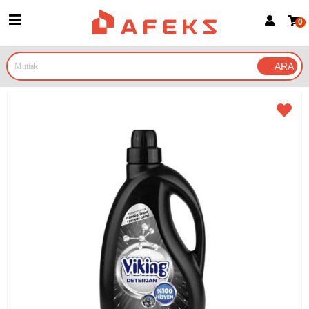
0
Üye Girişi
Üye Ol
Google İle Bağlan