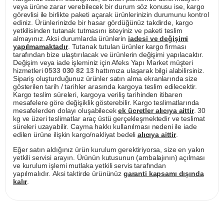
veya ürüne zarar verebilecek bir durum söz konusu ise, kargo
görevlisi ile birlikte paketi açarak ürünlerinizin durumunu kontrol
ediniz. Ürünlerinizde bir hasar gördüğünüz takdirde, kargo
yetkilisinden tutanak tutmasını isteyiniz ve paketi teslim
almayınız. Aksi durumlarda ürünlerin
iadesi ve değişimi
yapılmamaktadır
. Tutanak tutulan ürünler kargo firması
tarafından bize ulaştırılacak ve ürünlerin değişimi yapılacaktır.
Değişim veya iade işleminiz için Afeks Yapı Market müşteri
hizmetleri
0533 030 82 13
hattımıza ulaşarak bilgi alabilirsiniz.
Sipariş oluşturduğunuz ürünler satın alma ekranlarında size
gösterilen tarih / tarihler arasında kargoya teslim edilecektir.
Kargo teslim süreleri, kargoya veriliş tarihinden itibaren
mesafelere göre değişiklik gösterebilir. Kargo teslimatlarında
mesafelerden dolayı oluşabilecek
ek ücretler alıcıya aittir
. 30
kg ve üzeri teslimatlar araç üstü gerçekleşmektedir ve teslimat
süreleri uzayabilir. Cayma hakkı kullanılması nedeni ile iade
edilen ürüne ilişkin kargo/nakliyat bedeli
alıcıya aittir
.
Eğer satın aldığınız ürün kurulum gerektiriyorsa, size en yakın
yetkili servisi arayın. Ürünün kutusunun (ambalajının) açılması
ve kurulum işlemi mutlaka yetkili servis tarafından
yapılmalıdır. Aksi taktirde ürününüz
garanti kapsamı dışında
kalır
.