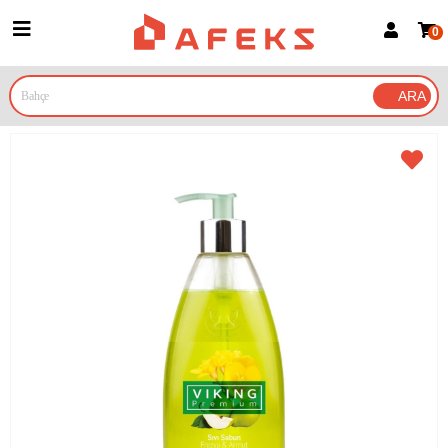
0
Üye Girişi
Üye Ol
Google İle Bağlan