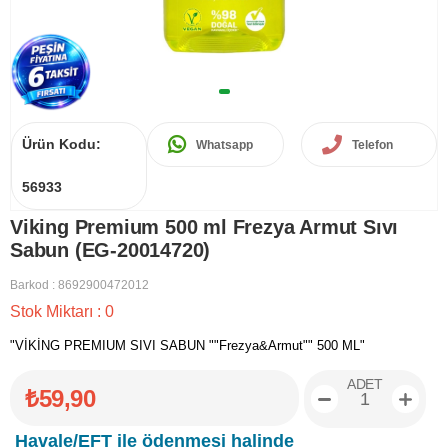
Ürün Kodu:
Whatsapp
Telefon
56933
Viking Premium 500 ml Frezya Armut Sıvı
Sabun (EG-20014720)
Barkod
:
8692900472012
Stok Miktarı
:
0
"VİKİNG PREMIUM SIVI SABUN ""Frezya&Armut"" 500 ML"
ADET
₺59,90
Havale/EFT ile ödenmesi halinde