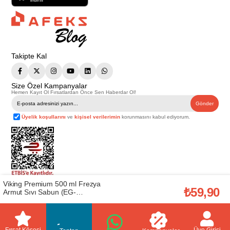
Takipte Kal
Size Özel Kampanyalar
Hemen Kayıt Ol Fırsatlardan Önce Sen Haberdar Ol!
Gönder
Üyelik koşullarını
ve
kişisel verilerimin
korunmasını kabul ediyorum.
Viking Premium 500 ml Frezya
Telif Hakkı © 2026
Afeks Yapı Market
. Tüm hakları saklıdır.
₺59,90
Armut Sıvı Sabun (EG-
Bu web sitesindeki tüm ürünler ticari amaçlıdır. Web sitemizde yer alan
20014720)
görsel ve yazılı içerikler firmamıza ait olup, firmamızın yazılı izni alınmadan
hiçbir yazılı/görsel içerik, logo, kopyalanamaz, kaynak gösterilemez ve
başka yerlerde kullanılamaz. İçeriklerin izin alınmadan kopyalanması ve
kullanılması 5846 sayılı Fikir ve Sanat Eserleri Yasasına göre suçtur.