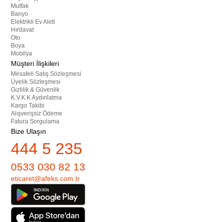
Mutfak
Banyo
Elektrikli Ev Aleti
Hırdavat
Oto
Boya
Mobilya
Müşteri İlişkileri
Mesafeli Satış Sözleşmesi
Üyelik Sözleşmesi
Gizlilik & Güvenlik
K.V.K.K Aydınlatma
Kargo Takibi
Alışverişsiz Ödeme
Fatura Sorgulama
Bize Ulaşın
444 5 235
0533 030 82 13
eticaret@afeks.com.tr