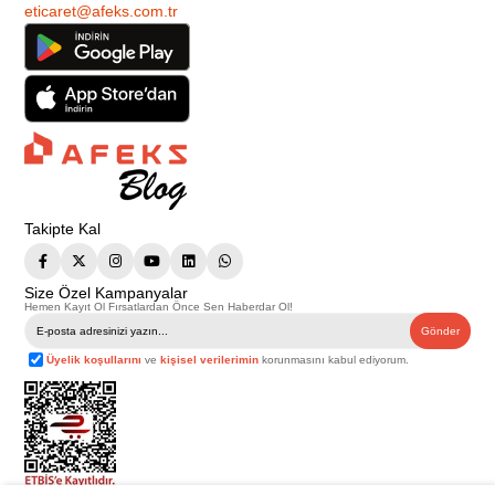
eticaret@afeks.com.tr
Takipte Kal
Size Özel Kampanyalar
Hemen Kayıt Ol Fırsatlardan Önce Sen Haberdar Ol!
Gönder
Üyelik koşullarını
ve
kişisel verilerimin
korunmasını kabul ediyorum.