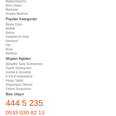
Mağazalarımız
Bize Ulaşın
Markalar
Havale Bildirimi
Popüler Kategoriler
Beyaz Eşya
Mutfak
Banyo
Elektrikli Ev Aleti
Hırdavat
Oto
Boya
Mobilya
Müşteri İlişkileri
Mesafeli Satış Sözleşmesi
Üyelik Sözleşmesi
Gizlilik & Güvenlik
K.V.K.K Aydınlatma
Kargo Takibi
Alışverişsiz Ödeme
Fatura Sorgulama
Bize Ulaşın
444 5 235
0533 030 82 13