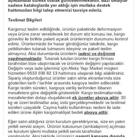
açıklamalar sürekli olarak güncellenmektedir. Bazı detaylar
sadece kataloglarda yer aldığı için mutlaka destek
hattımızdan bilgi talep etmenizi tavsiye ederiz.
Teslimat Bilgileri
Kargonuz teslim edildiğinde, ürünün paketinde deformasyon
veya ürüne zarar verebilecek bir durum söz konusu ise, kargo
görevlisi ile birlikte paketi açarak ürünlerinizin durumunu kontrol
ediniz. Ürünlerinizde bir hasar gördüğünüz takdirde, kargo
yetkilisinden tutanak tutmasını isteyiniz ve paketi teslim
almayınız. Aksi durumlarda ürünlerin
iadesi ve değişimi
yapılmamaktadır
. Tutanak tutulan ürünler kargo firması
tarafından bize ulaştırılacak ve ürünlerin değişimi yapılacaktır.
Değişim veya iade işleminiz için Afeks Yapı Market müşteri
hizmetleri
0533 030 82 13
hattımıza ulaşarak bilgi alabilirsiniz.
Sipariş oluşturduğunuz ürünler satın alma ekranlarında size
gösterilen tarih / tarihler arasında kargoya teslim edilecektir.
Kargo teslim süreleri, kargoya veriliş tarihinden itibaren
mesafelere göre değişiklik gösterebilir. Kargo teslimatlarında
mesafelerden dolayı oluşabilecek
ek ücretler alıcıya aittir
. 30
kg ve üzeri teslimatlar araç üstü gerçekleşmektedir ve teslimat
süreleri uzayabilir. Cayma hakkı kullanılması nedeni ile iade
edilen ürüne ilişkin kargo/nakliyat bedeli
alıcıya aittir
.
Eğer satın aldığınız ürün kurulum gerektiriyorsa, size en yakın
yetkili servisi arayın. Ürünün kutusunun (ambalajının) açılması
ve kurulum işlemi mutlaka yetkili servis tarafından
yapılmalıdır. Aksi taktirde ürününüz
garanti kapsamı dışında