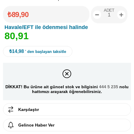
ADET
₺89,90
Havale/EFT ile ödenmesi halinde
8
0
,
9
1
₺14,98
' den başlayan taksitle
DİKKAT! Bu ürüne ait güncel stok ve bilgisini
444 5 235
nolu
hattımızı arayarak öğrenebilirsiniz.
Karşılaştır
Gelince Haber Ver