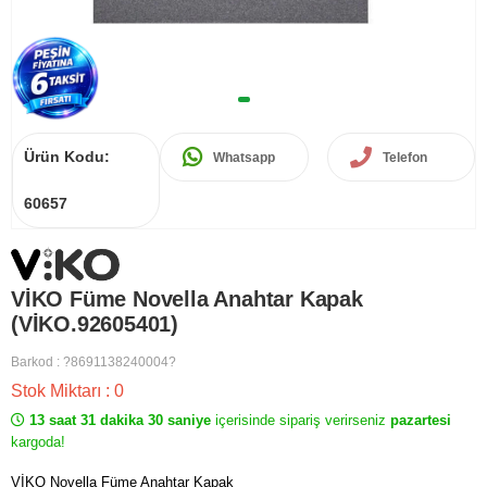
Ürün Kodu:
Whatsapp
Telefon
60657
VİKO Füme Novella Anahtar Kapak
(VİKO.92605401)
Barkod
:
?8691138240004?
Stok Miktarı
:
0
13 saat 31 dakika 30 saniye
içerisinde sipariş verirseniz
pazartesi
kargoda!
VİKO Novella Füme Anahtar Kapak