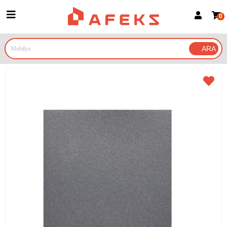
0
Üye Girişi
Üye Ol
Google İle Bağlan