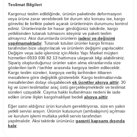
Teslimat Bilgileri
Kargonuz teslim edildiğinde, ürünün paketinde deformasyon
veya ürüne zarar verebilecek bir durum söz konusu ise, kargo
görevlisi ile birlikte paketi açarak ürünlerinizin durumunu kontrol
ediniz. Ürünlerinizde bir hasar gördüğünüz takdirde, kargo
yetkilisinden tutanak tutmasını isteyiniz ve paketi teslim
almayınız. Aksi durumlarda ürünlerin
iadesi ve değişimi
yapılmamaktadır
. Tutanak tutulan ürünler kargo firması
tarafından bize ulaştırılacak ve ürünlerin değişimi yapılacaktır.
Değişim veya iade işleminiz için Afeks Yapı Market müşteri
hizmetleri
0533 030 82 13
hattımıza ulaşarak bilgi alabilirsiniz.
Sipariş oluşturduğunuz ürünler satın alma ekranlarında size
gösterilen tarih / tarihler arasında kargoya teslim edilecektir.
Kargo teslim süreleri, kargoya veriliş tarihinden itibaren
mesafelere göre değişiklik gösterebilir. Kargo teslimatlarında
mesafelerden dolayı oluşabilecek
ek ücretler alıcıya aittir
. 30
kg ve üzeri teslimatlar araç üstü gerçekleşmektedir ve teslimat
süreleri uzayabilir. Cayma hakkı kullanılması nedeni ile iade
edilen ürüne ilişkin kargo/nakliyat bedeli
alıcıya aittir
.
Eğer satın aldığınız ürün kurulum gerektiriyorsa, size en yakın
yetkili servisi arayın. Ürünün kutusunun (ambalajının) açılması
ve kurulum işlemi mutlaka yetkili servis tarafından
yapılmalıdır. Aksi taktirde ürününüz
garanti kapsamı dışında
kalır
.