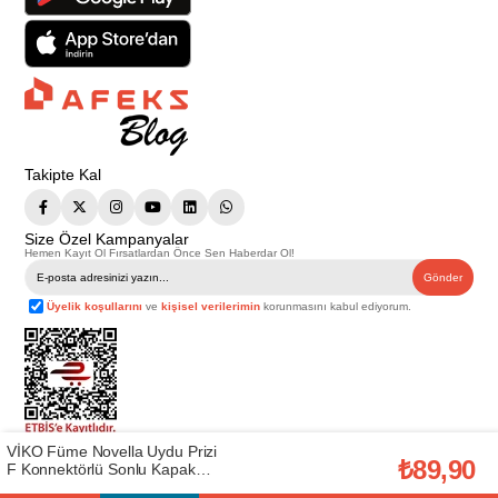
Takipte Kal
Size Özel Kampanyalar
Hemen Kayıt Ol Fırsatlardan Önce Sen Haberdar Ol!
Gönder
Üyelik koşullarını
ve
kişisel verilerimin
korunmasını kabul ediyorum.
VİKO Füme Novella Uydu Prizi
Telif Hakkı © 2026
Afeks Yapı Market
. Tüm hakları saklıdır.
₺89,90
F Konnektörlü Sonlu Kapak
Bu web sitesindeki tüm ürünler ticari amaçlıdır. Web sitemizde yer alan
(VİKO.92605410)
görsel ve yazılı içerikler firmamıza ait olup, firmamızın yazılı izni alınmadan