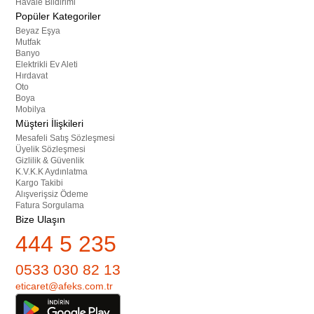
Havale Bildirimi
Popüler Kategoriler
Beyaz Eşya
Mutfak
Banyo
Elektrikli Ev Aleti
Hırdavat
Oto
Boya
Mobilya
Müşteri İlişkileri
Mesafeli Satış Sözleşmesi
Üyelik Sözleşmesi
Gizlilik & Güvenlik
K.V.K.K Aydınlatma
Kargo Takibi
Alışverişsiz Ödeme
Fatura Sorgulama
Bize Ulaşın
444 5 235
0533 030 82 13
eticaret@afeks.com.tr