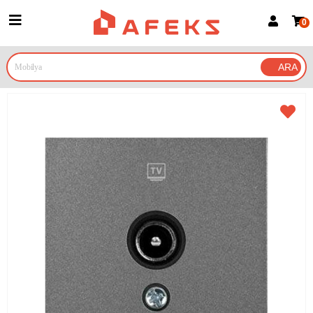
0
Üye Girişi
Üye Ol
Google İle Bağlan