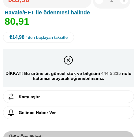
Havale/EFT ile ödenmesi halinde
8
0
,
9
1
₺14,98
' den başlayan taksitle
DİKKAT! Bu ürüne ait güncel stok ve bilgisini
444 5 235
nolu
hattımızı arayarak öğrenebilirsiniz.
Karşılaştır
Gelince Haber Ver
Ürün Özellikleri