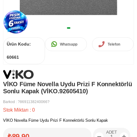
Ürün Kodu:
Whatsapp
Telefon
60661
VİKO Füme Novella Uydu Prizi F Konnektörlü
Sonlu Kapak (VİKO.92605410)
Barkod
:
?8691138240066?
Stok Miktarı
:
0
VİKO Novella Füme Uydu Prizi F Konnektörlü Sonlu Kapak
ADET
₺89,90