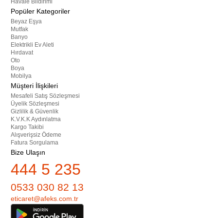
Havale Bildirimi
Popüler Kategoriler
Beyaz Eşya
Mutfak
Banyo
Elektrikli Ev Aleti
Hırdavat
Oto
Boya
Mobilya
Müşteri İlişkileri
Mesafeli Satış Sözleşmesi
Üyelik Sözleşmesi
Gizlilik & Güvenlik
K.V.K.K Aydınlatma
Kargo Takibi
Alışverişsiz Ödeme
Fatura Sorgulama
Bize Ulaşın
444 5 235
0533 030 82 13
eticaret@afeks.com.tr