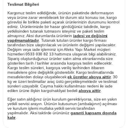
Teslimat Bilgileri
Kargonuz teslim edildiğinde, ürünün paketinde deformasyon
veya ürüne zarar verebilecek bir durum söz konusu ise, kargo
görevlisi ile birlikte paketi açarak ürünlerinizin durumunu kontrol
ediniz. Ürünlerinizde bir hasar gördüğünüz takdirde, kargo
yetkilisinden tutanak tutmasını isteyiniz ve paketi teslim
almayınız. Aksi durumlarda ürünlerin
iadesi ve değişimi
yapılmamaktadır
. Tutanak tutulan ürünler kargo firması
tarafından bize ulaştırılacak ve ürünlerin değişimi yapılacaktır.
Değişim veya iade işleminiz için Afeks Yapı Market müşteri
hizmetleri
0533 030 82 13
hattımıza ulaşarak bilgi alabilirsiniz.
Sipariş oluşturduğunuz ürünler satın alma ekranlarında size
gösterilen tarih / tarihler arasında kargoya teslim edilecektir.
Kargo teslim süreleri, kargoya veriliş tarihinden itibaren
mesafelere göre değişiklik gösterebilir. Kargo teslimatlarında
mesafelerden dolayı oluşabilecek
ek ücretler alıcıya aittir
. 30
kg ve üzeri teslimatlar araç üstü gerçekleşmektedir ve teslimat
süreleri uzayabilir. Cayma hakkı kullanılması nedeni ile iade
edilen ürüne ilişkin kargo/nakliyat bedeli
alıcıya aittir
.
Eğer satın aldığınız ürün kurulum gerektiriyorsa, size en yakın
yetkili servisi arayın. Ürünün kutusunun (ambalajının) açılması
ve kurulum işlemi mutlaka yetkili servis tarafından
yapılmalıdır. Aksi taktirde ürününüz
garanti kapsamı dışında
kalır
.