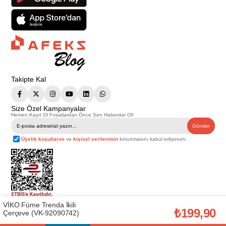
Takipte Kal
Size Özel Kampanyalar
Hemen Kayıt Ol Fırsatlardan Önce Sen Haberdar Ol!
Gönder
Üyelik koşullarını
ve
kişisel verilerimin
korunmasını kabul ediyorum.
VİKO Füme Trenda İkili
Telif Hakkı © 2026
Afeks Yapı Market
. Tüm hakları saklıdır.
₺199,90
Çerçeve (VK-92090742)
Bu web sitesindeki tüm ürünler ticari amaçlıdır. Web sitemizde yer alan
görsel ve yazılı içerikler firmamıza ait olup, firmamızın yazılı izni alınmadan