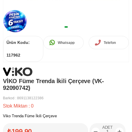
Ürün Kodu:
Whatsapp
Telefon
117962
VİKO Füme Trenda İkili Çerçeve (VK-
92090742)
Barkod
:
8691138122386
Stok Miktarı
:
0
Viko Trenda Füme İkili Çerçeve
ADET
₺199,90