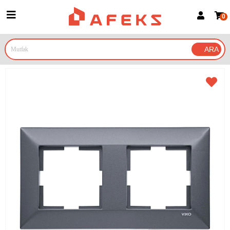
0
Üye Girişi
Üye Ol
Google İle Bağlan