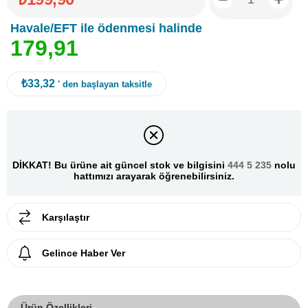
Havale/EFT ile ödenmesi halinde
1
7
9
,
9
1
₺33,32
' den başlayan taksitle
DİKKAT! Bu ürüne ait güncel stok ve bilgisini
444 5 235
nolu
hattımızı arayarak öğrenebilirsiniz.
Karşılaştır
Gelince Haber Ver
Ürün Özellikleri