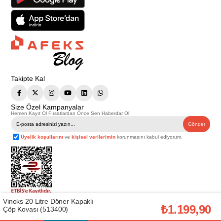
Takipte Kal
Size Özel Kampanyalar
Hemen Kayıt Ol Fırsatlardan Önce Sen Haberdar Ol!
Gönder
Üyelik koşullarını
ve
kişisel verilerimin
korunmasını kabul ediyorum.
Vinoks 20 Litre Döner Kapaklı
Telif Hakkı © 2026
Afeks Yapı Market
. Tüm hakları saklıdır.
₺1.199,90
Çöp Kovası (513400)
Bu web sitesindeki tüm ürünler ticari amaçlıdır. Web sitemizde yer alan
görsel ve yazılı içerikler firmamıza ait olup, firmamızın yazılı izni alınmadan