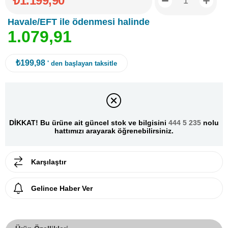
₺1.199,90
Havale/EFT ile ödenmesi halinde
1
.
0
7
9
,
9
1
₺199,98
' den başlayan taksitle
DİKKAT! Bu ürüne ait güncel stok ve bilgisini
444 5 235
nolu
hattımızı arayarak öğrenebilirsiniz.
Karşılaştır
Gelince Haber Ver