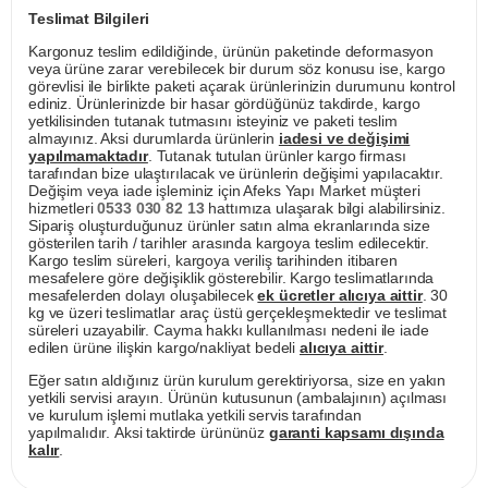
Teslimat Bilgileri
Kargonuz teslim edildiğinde, ürünün paketinde deformasyon
veya ürüne zarar verebilecek bir durum söz konusu ise, kargo
görevlisi ile birlikte paketi açarak ürünlerinizin durumunu kontrol
ediniz. Ürünlerinizde bir hasar gördüğünüz takdirde, kargo
yetkilisinden tutanak tutmasını isteyiniz ve paketi teslim
almayınız. Aksi durumlarda ürünlerin
iadesi ve değişimi
yapılmamaktadır
. Tutanak tutulan ürünler kargo firması
tarafından bize ulaştırılacak ve ürünlerin değişimi yapılacaktır.
Değişim veya iade işleminiz için Afeks Yapı Market müşteri
hizmetleri
0533 030 82 13
hattımıza ulaşarak bilgi alabilirsiniz.
Sipariş oluşturduğunuz ürünler satın alma ekranlarında size
gösterilen tarih / tarihler arasında kargoya teslim edilecektir.
Kargo teslim süreleri, kargoya veriliş tarihinden itibaren
mesafelere göre değişiklik gösterebilir. Kargo teslimatlarında
mesafelerden dolayı oluşabilecek
ek ücretler alıcıya aittir
. 30
kg ve üzeri teslimatlar araç üstü gerçekleşmektedir ve teslimat
süreleri uzayabilir. Cayma hakkı kullanılması nedeni ile iade
edilen ürüne ilişkin kargo/nakliyat bedeli
alıcıya aittir
.
Eğer satın aldığınız ürün kurulum gerektiriyorsa, size en yakın
yetkili servisi arayın. Ürünün kutusunun (ambalajının) açılması
ve kurulum işlemi mutlaka yetkili servis tarafından
yapılmalıdır. Aksi taktirde ürününüz
garanti kapsamı dışında
kalır
.