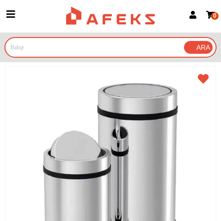
0
Üye Girişi
Üye Ol
Google İle Bağlan