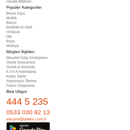
Havale Bildirimi
Popüler Kategoriler
Beyaz Eşya
Mutfak
Banyo
Elektrikli Ev Aleti
Hırdavat
Oto
Boya
Mobilya
Müşteri İlişkileri
Mesafeli Satış Sözleşmesi
Üyelik Sözleşmesi
Gizlilik & Güvenlik
K.V.K.K Aydınlatma
Kargo Takibi
Alışverişsiz Ödeme
Fatura Sorgulama
Bize Ulaşın
444 5 235
0533 030 82 13
eticaret@afeks.com.tr