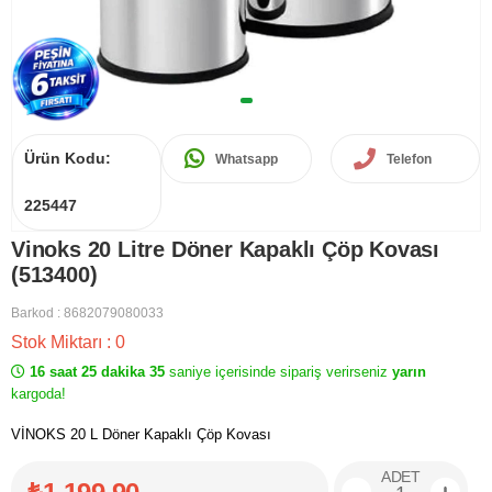
Ürün Kodu:
Whatsapp
Telefon
225447
Vinoks 20 Litre Döner Kapaklı Çöp Kovası
(513400)
Barkod
:
8682079080033
Stok Miktarı
:
0
16 saat 25 dakika 35
saniye içerisinde sipariş verirseniz
yarın
kargoda!
VİNOKS 20 L Döner Kapaklı Çöp Kovası
ADET