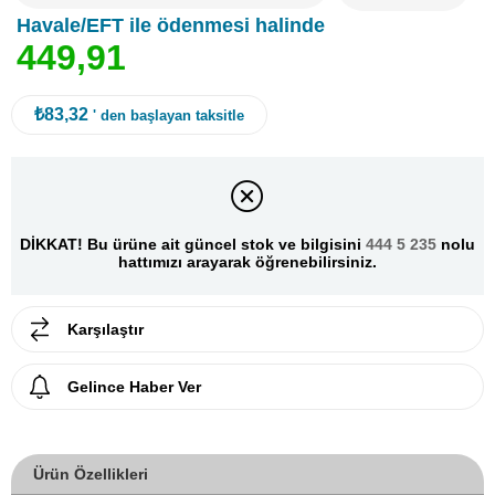
Havale/EFT ile ödenmesi halinde
4
4
9
,
9
1
₺83,32
' den başlayan taksitle
DİKKAT! Bu ürüne ait güncel stok ve bilgisini
444 5 235
nolu
hattımızı arayarak öğrenebilirsiniz.
Karşılaştır
Gelince Haber Ver
Ürün Özellikleri