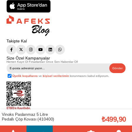
Takipte Kal
Size Özel Kampanyalar
Hemen Kayıt Ol Fırsatlardan Önce Sen Haberdar Ol!
Gönder
Üyelik koşullarını
ve
kişisel verilerimin
korunmasını kabul ediyorum.
Vinoks Paslanmaz 5 Litre
Telif Hakkı © 2026
Afeks Yapı Market
. Tüm hakları saklıdır.
₺499,90
Pedallı Çöp Kovası (410400)
Bu web sitesindeki tüm ürünler ticari amaçlıdır. Web sitemizde yer alan
görsel ve yazılı içerikler firmamıza ait olup, firmamızın yazılı izni alınmadan
hiçbir yazılı/görsel içerik, logo, kopyalanamaz, kaynak gösterilemez ve
başka yerlerde kullanılamaz. İçeriklerin izin alınmadan kopyalanması ve