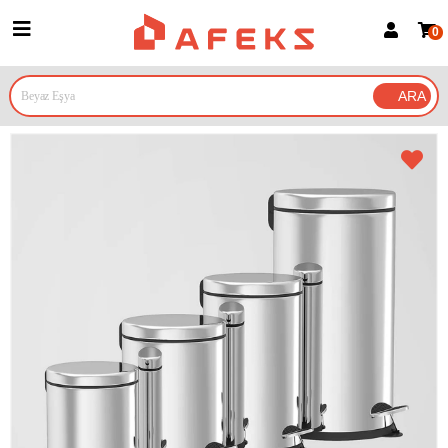
0
Üye Girişi
Üye Ol
Google İle Bağlan