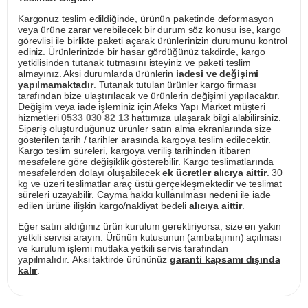
Kargonuz teslim edildiğinde, ürünün paketinde deformasyon
veya ürüne zarar verebilecek bir durum söz konusu ise, kargo
görevlisi ile birlikte paketi açarak ürünlerinizin durumunu kontrol
ediniz. Ürünlerinizde bir hasar gördüğünüz takdirde, kargo
yetkilisinden tutanak tutmasını isteyiniz ve paketi teslim
almayınız. Aksi durumlarda ürünlerin
iadesi ve değişimi
yapılmamaktadır
. Tutanak tutulan ürünler kargo firması
tarafından bize ulaştırılacak ve ürünlerin değişimi yapılacaktır.
Değişim veya iade işleminiz için Afeks Yapı Market müşteri
hizmetleri
0533 030 82 13
hattımıza ulaşarak bilgi alabilirsiniz.
Sipariş oluşturduğunuz ürünler satın alma ekranlarında size
gösterilen tarih / tarihler arasında kargoya teslim edilecektir.
Kargo teslim süreleri, kargoya veriliş tarihinden itibaren
mesafelere göre değişiklik gösterebilir. Kargo teslimatlarında
mesafelerden dolayı oluşabilecek
ek ücretler alıcıya aittir
. 30
kg ve üzeri teslimatlar araç üstü gerçekleşmektedir ve teslimat
süreleri uzayabilir. Cayma hakkı kullanılması nedeni ile iade
edilen ürüne ilişkin kargo/nakliyat bedeli
alıcıya aittir
.
Eğer satın aldığınız ürün kurulum gerektiriyorsa, size en yakın
yetkili servisi arayın. Ürünün kutusunun (ambalajının) açılması
ve kurulum işlemi mutlaka yetkili servis tarafından
yapılmalıdır. Aksi taktirde ürününüz
garanti kapsamı dışında
kalır
.