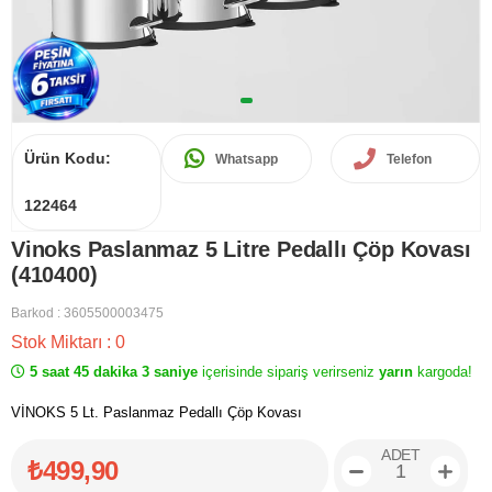
Ürün Kodu:
Whatsapp
Telefon
122464
Vinoks Paslanmaz 5 Litre Pedallı Çöp Kovası
(410400)
Barkod
:
3605500003475
Stok Miktarı
:
0
5 saat 45 dakika 3 saniye
içerisinde sipariş verirseniz
yarın
kargoda!
VİNOKS 5 Lt. Paslanmaz Pedallı Çöp Kovası
ADET
₺499,90