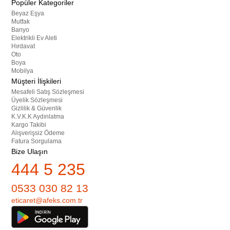
Popüler Kategoriler
Beyaz Eşya
Mutfak
Banyo
Elektrikli Ev Aleti
Hırdavat
Oto
Boya
Mobilya
Müşteri İlişkileri
Mesafeli Satış Sözleşmesi
Üyelik Sözleşmesi
Gizlilik & Güvenlik
K.V.K.K Aydınlatma
Kargo Takibi
Alışverişsiz Ödeme
Fatura Sorgulama
Bize Ulaşın
444 5 235
0533 030 82 13
eticaret@afeks.com.tr