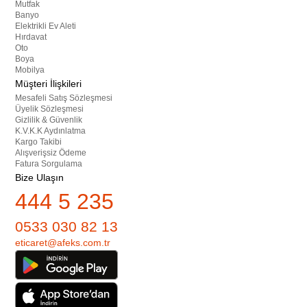
Mutfak
Banyo
Elektrikli Ev Aleti
Hırdavat
Oto
Boya
Mobilya
Müşteri İlişkileri
Mesafeli Satış Sözleşmesi
Üyelik Sözleşmesi
Gizlilik & Güvenlik
K.V.K.K Aydınlatma
Kargo Takibi
Alışverişsiz Ödeme
Fatura Sorgulama
Bize Ulaşın
444 5 235
0533 030 82 13
eticaret@afeks.com.tr