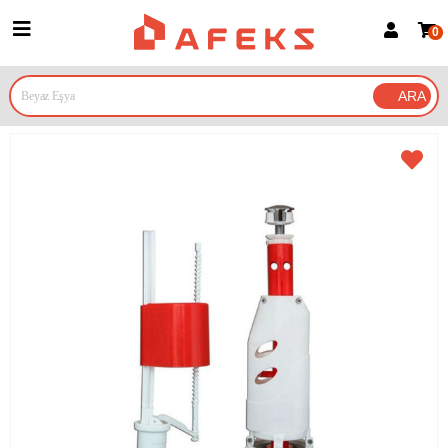
0
Üye Girişi
Üye Ol
Google İle Bağlan