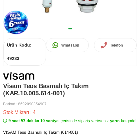
Ürün Kodu:
Whatsapp
Telefon
49233
Visam Teos Basmalı İç Takım
(KAR.10.005.614-001)
Barkod
:
8692090354907
Stok Miktarı
:
4
9 saat 53 dakika 10 saniye
içerisinde sipariş verirseniz
yarın
kargoda!
VİSAM Teos Basmalı İç Takım (614-001)