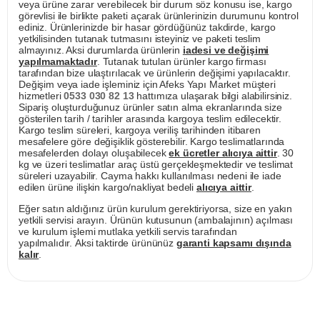
veya ürüne zarar verebilecek bir durum söz konusu ise, kargo
görevlisi ile birlikte paketi açarak ürünlerinizin durumunu kontrol
ediniz. Ürünlerinizde bir hasar gördüğünüz takdirde, kargo
yetkilisinden tutanak tutmasını isteyiniz ve paketi teslim
almayınız. Aksi durumlarda ürünlerin
iadesi ve değişimi
yapılmamaktadır
. Tutanak tutulan ürünler kargo firması
tarafından bize ulaştırılacak ve ürünlerin değişimi yapılacaktır.
Değişim veya iade işleminiz için Afeks Yapı Market müşteri
hizmetleri
0533 030 82 13
hattımıza ulaşarak bilgi alabilirsiniz.
Sipariş oluşturduğunuz ürünler satın alma ekranlarında size
gösterilen tarih / tarihler arasında kargoya teslim edilecektir.
Kargo teslim süreleri, kargoya veriliş tarihinden itibaren
mesafelere göre değişiklik gösterebilir. Kargo teslimatlarında
mesafelerden dolayı oluşabilecek
ek ücretler alıcıya aittir
. 30
kg ve üzeri teslimatlar araç üstü gerçekleşmektedir ve teslimat
süreleri uzayabilir. Cayma hakkı kullanılması nedeni ile iade
edilen ürüne ilişkin kargo/nakliyat bedeli
alıcıya aittir
.
Eğer satın aldığınız ürün kurulum gerektiriyorsa, size en yakın
yetkili servisi arayın. Ürünün kutusunun (ambalajının) açılması
ve kurulum işlemi mutlaka yetkili servis tarafından
yapılmalıdır. Aksi taktirde ürününüz
garanti kapsamı dışında
kalır
.