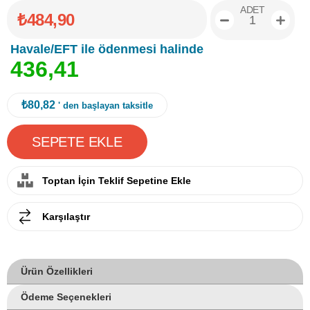
ADET
₺484,90
Havale/EFT ile ödenmesi halinde
4
3
6
,
4
1
₺80,82
' den başlayan taksitle
Toptan İçin Teklif Sepetine Ekle
Karşılaştır
Ürün Özellikleri
Ödeme Seçenekleri