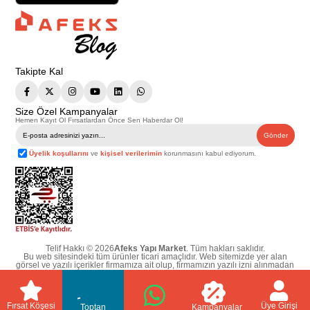
Takipte Kal
Size Özel Kampanyalar
Hemen Kayıt Ol Fırsatlardan Önce Sen Haberdar Ol!
Gönder
Üyelik koşullarını
ve
kişisel verilerimin
korunmasını kabul ediyorum.
Telif Hakkı © 2026
Afeks Yapı Market
. Tüm hakları saklıdır.
Bu web sitesindeki tüm ürünler ticari amaçlıdır. Web sitemizde yer alan
görsel ve yazılı içerikler firmamıza ait olup, firmamızın yazılı izni alınmadan
hiçbir yazılı/görsel içerik, logo, kopyalanamaz, kaynak gösterilemez ve
başka yerlerde kullanılamaz. İçeriklerin izin alınmadan kopyalanması ve
kullanılması 5846 sayılı Fikir ve Sanat Eserleri Yasasına göre suçtur.
Fırsat Köşesi
Üye Girişi
Toptan
Kampanyalar