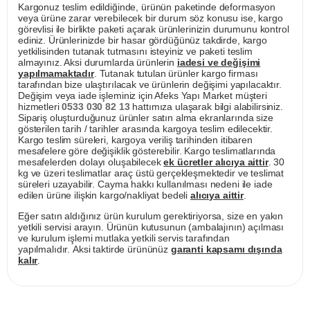
Kargonuz teslim edildiğinde, ürünün paketinde deformasyon
veya ürüne zarar verebilecek bir durum söz konusu ise, kargo
görevlisi ile birlikte paketi açarak ürünlerinizin durumunu kontrol
ediniz. Ürünlerinizde bir hasar gördüğünüz takdirde, kargo
yetkilisinden tutanak tutmasını isteyiniz ve paketi teslim
almayınız. Aksi durumlarda ürünlerin
iadesi ve değişimi
yapılmamaktadır
. Tutanak tutulan ürünler kargo firması
tarafından bize ulaştırılacak ve ürünlerin değişimi yapılacaktır.
Değişim veya iade işleminiz için Afeks Yapı Market müşteri
hizmetleri
0533 030 82 13
hattımıza ulaşarak bilgi alabilirsiniz.
Sipariş oluşturduğunuz ürünler satın alma ekranlarında size
gösterilen tarih / tarihler arasında kargoya teslim edilecektir.
Kargo teslim süreleri, kargoya veriliş tarihinden itibaren
mesafelere göre değişiklik gösterebilir. Kargo teslimatlarında
mesafelerden dolayı oluşabilecek
ek ücretler alıcıya aittir
. 30
kg ve üzeri teslimatlar araç üstü gerçekleşmektedir ve teslimat
süreleri uzayabilir. Cayma hakkı kullanılması nedeni ile iade
edilen ürüne ilişkin kargo/nakliyat bedeli
alıcıya aittir
.
Eğer satın aldığınız ürün kurulum gerektiriyorsa, size en yakın
yetkili servisi arayın. Ürünün kutusunun (ambalajının) açılması
ve kurulum işlemi mutlaka yetkili servis tarafından
yapılmalıdır. Aksi taktirde ürününüz
garanti kapsamı dışında
kalır
.