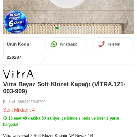
Ürün Kodu:
Whatsapp
Telefon
226287
Vitra Beyaz Soft Klozet Kapağı (VİTRA.121-
003-909)
Barkod
:
8693405548790
Stok Miktarı
:
4
13 saat 48 dakika 59 saniye
içerisinde sipariş verirseniz
yarın
kargoda!
Vitra Universal 2 Soft Klozet Kapağı-NP-Beyaz 1\4