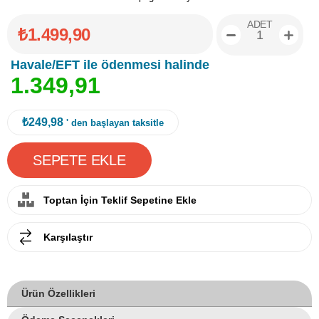
ADET
₺1.499,90
Havale/EFT ile ödenmesi halinde
1
.
3
4
9
,
9
1
₺249,98
' den başlayan taksitle
Toptan İçin Teklif Sepetine Ekle
Karşılaştır
Ürün Özellikleri