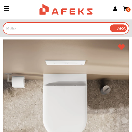
0
Üye Girişi
Üye Ol
Google İle Bağlan