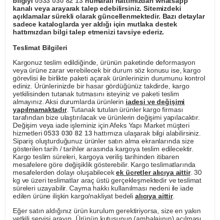
bilgiyi
0533 030 82 13
numaralı hattımızdan whatsapp
kanalı veya arayarak talep edebilirsiniz. Sitemizdeki
açıklamalar sürekli olarak güncellenmektedir. Bazı detaylar
sadece kataloglarda yer aldığı için mutlaka destek
hattımızdan bilgi talep etmenizi tavsiye ederiz.
Teslimat Bilgileri
Kargonuz teslim edildiğinde, ürünün paketinde deformasyon
veya ürüne zarar verebilecek bir durum söz konusu ise, kargo
görevlisi ile birlikte paketi açarak ürünlerinizin durumunu kontrol
ediniz. Ürünlerinizde bir hasar gördüğünüz takdirde, kargo
yetkilisinden tutanak tutmasını isteyiniz ve paketi teslim
almayınız. Aksi durumlarda ürünlerin
iadesi ve değişimi
yapılmamaktadır
. Tutanak tutulan ürünler kargo firması
tarafından bize ulaştırılacak ve ürünlerin değişimi yapılacaktır.
Değişim veya iade işleminiz için Afeks Yapı Market müşteri
hizmetleri
0533 030 82 13
hattımıza ulaşarak bilgi alabilirsiniz.
Sipariş oluşturduğunuz ürünler satın alma ekranlarında size
gösterilen tarih / tarihler arasında kargoya teslim edilecektir.
Kargo teslim süreleri, kargoya veriliş tarihinden itibaren
mesafelere göre değişiklik gösterebilir. Kargo teslimatlarında
mesafelerden dolayı oluşabilecek
ek ücretler alıcıya aittir
. 30
kg ve üzeri teslimatlar araç üstü gerçekleşmektedir ve teslimat
süreleri uzayabilir. Cayma hakkı kullanılması nedeni ile iade
edilen ürüne ilişkin kargo/nakliyat bedeli
alıcıya aittir
.
Eğer satın aldığınız ürün kurulum gerektiriyorsa, size en yakın
yetkili servisi arayın. Ürünün kutusunun (ambalajının) açılması