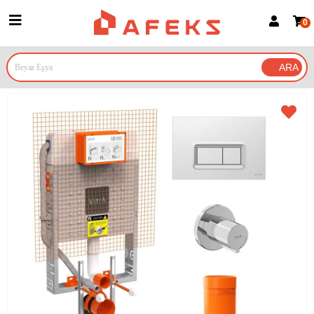
0
Üye Girişi
Üye Ol
Google İle Bağlan