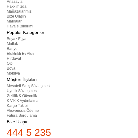
Anasayfa
Hakkımızda
Mağazalarımız
Bize Ulaşın
Markalar
Havale Bildirimi
Popüler Kategoriler
Beyaz Eşya
Mutfak
Banyo
Elektrikli Ev Aleti
Hırdavat
Oto
Boya
Mobilya
Müşteri İlişkileri
Mesafeli Satış Sözleşmesi
Üyelik Sözleşmesi
Gizlilik & Güvenlik
K.V.K.K Aydınlatma
Kargo Takibi
Alışverişsiz Ödeme
Fatura Sorgulama
Bize Ulaşın
444 5 235