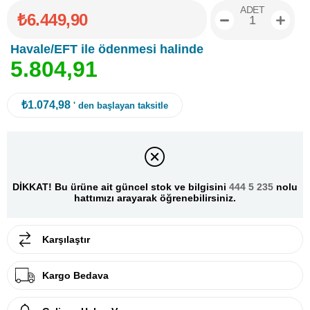
ADET
₺6.449,90
Havale/EFT ile ödenmesi halinde
5
.
8
0
4
,
9
1
₺1.074,98
' den başlayan taksitle
DİKKAT! Bu ürüne ait güncel stok ve bilgisini
444 5 235
nolu
hattımızı arayarak öğrenebilirsiniz.
Karşılaştır
Kargo Bedava