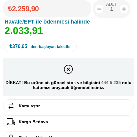
ADET
₺2.259,90
Havale/EFT ile ödenmesi halinde
2
.
0
3
3
,
9
1
₺376,65
' den başlayan taksitle
DİKKAT! Bu ürüne ait güncel stok ve bilgisini
444 5 235
nolu
hattımızı arayarak öğrenebilirsiniz.
Karşılaştır
Kargo Bedava