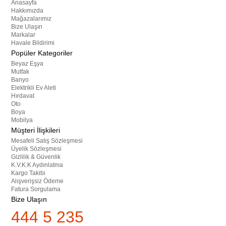
Anasayfa
Hakkımızda
Mağazalarımız
Bize Ulaşın
Markalar
Havale Bildirimi
Popüler Kategoriler
Beyaz Eşya
Mutfak
Banyo
Elektrikli Ev Aleti
Hırdavat
Oto
Boya
Mobilya
Müşteri İlişkileri
Mesafeli Satış Sözleşmesi
Üyelik Sözleşmesi
Gizlilik & Güvenlik
K.V.K.K Aydınlatma
Kargo Takibi
Alışverişsiz Ödeme
Fatura Sorgulama
Bize Ulaşın
444 5 235