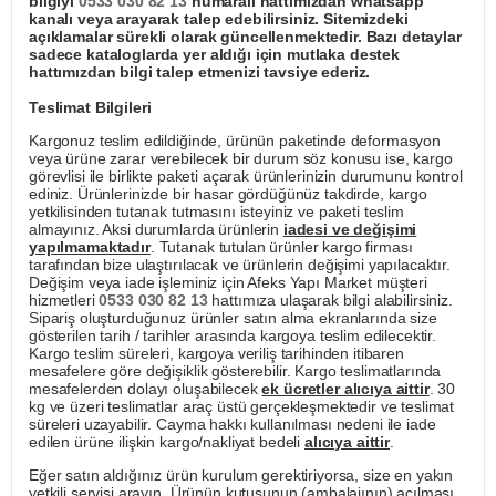
bilgiyi
0533 030 82 13
numaralı hattımızdan whatsapp
kanalı veya arayarak talep edebilirsiniz. Sitemizdeki
açıklamalar sürekli olarak güncellenmektedir. Bazı detaylar
sadece kataloglarda yer aldığı için mutlaka destek
hattımızdan bilgi talep etmenizi tavsiye ederiz.
Teslimat Bilgileri
Kargonuz teslim edildiğinde, ürünün paketinde deformasyon
veya ürüne zarar verebilecek bir durum söz konusu ise, kargo
görevlisi ile birlikte paketi açarak ürünlerinizin durumunu kontrol
ediniz. Ürünlerinizde bir hasar gördüğünüz takdirde, kargo
yetkilisinden tutanak tutmasını isteyiniz ve paketi teslim
almayınız. Aksi durumlarda ürünlerin
iadesi ve değişimi
yapılmamaktadır
. Tutanak tutulan ürünler kargo firması
tarafından bize ulaştırılacak ve ürünlerin değişimi yapılacaktır.
Değişim veya iade işleminiz için Afeks Yapı Market müşteri
hizmetleri
0533 030 82 13
hattımıza ulaşarak bilgi alabilirsiniz.
Sipariş oluşturduğunuz ürünler satın alma ekranlarında size
gösterilen tarih / tarihler arasında kargoya teslim edilecektir.
Kargo teslim süreleri, kargoya veriliş tarihinden itibaren
mesafelere göre değişiklik gösterebilir. Kargo teslimatlarında
mesafelerden dolayı oluşabilecek
ek ücretler alıcıya aittir
. 30
kg ve üzeri teslimatlar araç üstü gerçekleşmektedir ve teslimat
süreleri uzayabilir. Cayma hakkı kullanılması nedeni ile iade
edilen ürüne ilişkin kargo/nakliyat bedeli
alıcıya aittir
.
Eğer satın aldığınız ürün kurulum gerektiriyorsa, size en yakın
yetkili servisi arayın. Ürünün kutusunun (ambalajının) açılması