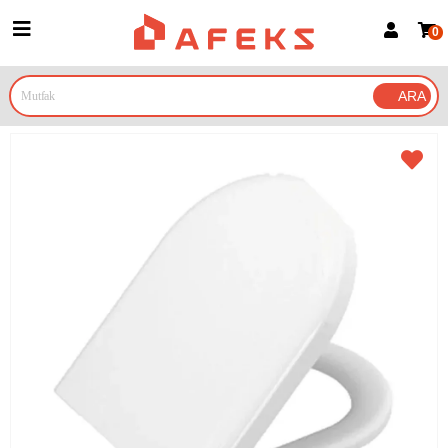
0
Üye Girişi
Üye Ol
Google İle Bağlan