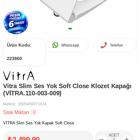
Ürün Kodu:
Whatsapp
Telefon
223860
Vitra Slim Ses Yok Soft Close Klozet Kapağı
(VİTRA.110-003-009)
Barkod
:
3605400071024
Stok Miktarı
:
0
VİTRA Slim Ses Yok Kapak Soft Close
ADET
₺2.499,90