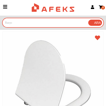
0
Üye Girişi
Üye Ol
Google İle Bağlan