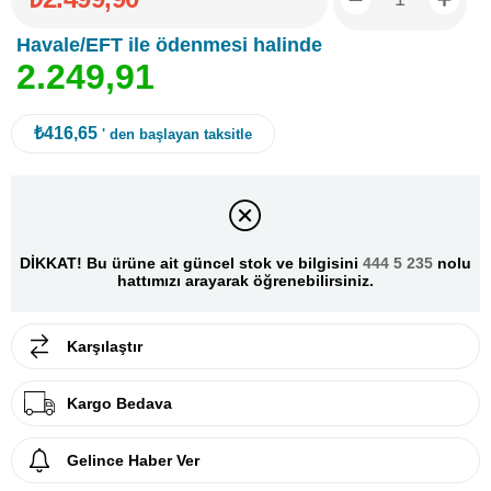
Havale/EFT ile ödenmesi halinde
2
.
2
4
9
,
9
1
₺416,65
' den başlayan taksitle
DİKKAT! Bu ürüne ait güncel stok ve bilgisini
444 5 235
nolu
hattımızı arayarak öğrenebilirsiniz.
Karşılaştır
Kargo Bedava
Gelince Haber Ver