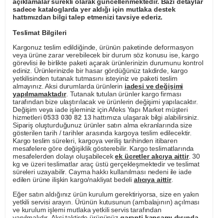
açıklamalar sürekli olarak güncellenmektedir. Bazı detaylar
sadece kataloglarda yer aldığı için mutlaka destek
hattımızdan bilgi talep etmenizi tavsiye ederiz.
Teslimat Bilgileri
Kargonuz teslim edildiğinde, ürünün paketinde deformasyon
veya ürüne zarar verebilecek bir durum söz konusu ise, kargo
görevlisi ile birlikte paketi açarak ürünlerinizin durumunu kontrol
ediniz. Ürünlerinizde bir hasar gördüğünüz takdirde, kargo
yetkilisinden tutanak tutmasını isteyiniz ve paketi teslim
almayınız. Aksi durumlarda ürünlerin
iadesi ve değişimi
yapılmamaktadır
. Tutanak tutulan ürünler kargo firması
tarafından bize ulaştırılacak ve ürünlerin değişimi yapılacaktır.
Değişim veya iade işleminiz için Afeks Yapı Market müşteri
hizmetleri
0533 030 82 13
hattımıza ulaşarak bilgi alabilirsiniz.
Sipariş oluşturduğunuz ürünler satın alma ekranlarında size
gösterilen tarih / tarihler arasında kargoya teslim edilecektir.
Kargo teslim süreleri, kargoya veriliş tarihinden itibaren
mesafelere göre değişiklik gösterebilir. Kargo teslimatlarında
mesafelerden dolayı oluşabilecek
ek ücretler alıcıya aittir
. 30
kg ve üzeri teslimatlar araç üstü gerçekleşmektedir ve teslimat
süreleri uzayabilir. Cayma hakkı kullanılması nedeni ile iade
edilen ürüne ilişkin kargo/nakliyat bedeli
alıcıya aittir
.
Eğer satın aldığınız ürün kurulum gerektiriyorsa, size en yakın
yetkili servisi arayın. Ürünün kutusunun (ambalajının) açılması
ve kurulum işlemi mutlaka yetkili servis tarafından
yapılmalıdır. Aksi taktirde ürününüz
garanti kapsamı dışında