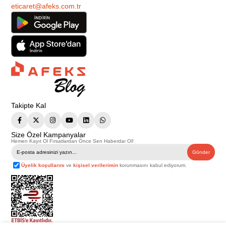
eticaret@afeks.com.tr
Takipte Kal
Size Özel Kampanyalar
Hemen Kayıt Ol Fırsatlardan Önce Sen Haberdar Ol!
Gönder
Üyelik koşullarını
ve
kişisel verilerimin
korunmasını kabul ediyorum.