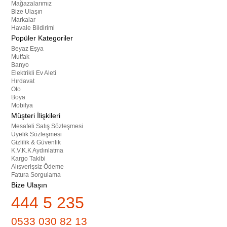
Mağazalarımız
Bize Ulaşın
Markalar
Havale Bildirimi
Popüler Kategoriler
Beyaz Eşya
Mutfak
Banyo
Elektrikli Ev Aleti
Hırdavat
Oto
Boya
Mobilya
Müşteri İlişkileri
Mesafeli Satış Sözleşmesi
Üyelik Sözleşmesi
Gizlilik & Güvenlik
K.V.K.K Aydınlatma
Kargo Takibi
Alışverişsiz Ödeme
Fatura Sorgulama
Bize Ulaşın
444 5 235
0533 030 82 13