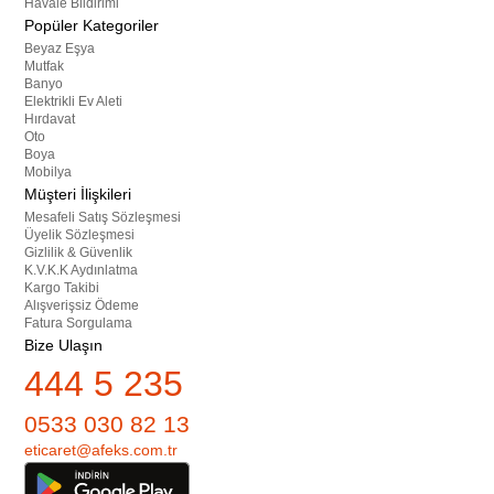
Havale Bildirimi
Popüler Kategoriler
Beyaz Eşya
Mutfak
Banyo
Elektrikli Ev Aleti
Hırdavat
Oto
Boya
Mobilya
Müşteri İlişkileri
Mesafeli Satış Sözleşmesi
Üyelik Sözleşmesi
Gizlilik & Güvenlik
K.V.K.K Aydınlatma
Kargo Takibi
Alışverişsiz Ödeme
Fatura Sorgulama
Bize Ulaşın
444 5 235
0533 030 82 13
eticaret@afeks.com.tr