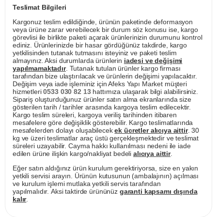
Teslimat Bilgileri
Kargonuz teslim edildiğinde, ürünün paketinde deformasyon
veya ürüne zarar verebilecek bir durum söz konusu ise, kargo
görevlisi ile birlikte paketi açarak ürünlerinizin durumunu kontrol
ediniz. Ürünlerinizde bir hasar gördüğünüz takdirde, kargo
yetkilisinden tutanak tutmasını isteyiniz ve paketi teslim
almayınız. Aksi durumlarda ürünlerin
iadesi ve değişimi
yapılmamaktadır
. Tutanak tutulan ürünler kargo firması
tarafından bize ulaştırılacak ve ürünlerin değişimi yapılacaktır.
Değişim veya iade işleminiz için Afeks Yapı Market müşteri
hizmetleri
0533 030 82 13
hattımıza ulaşarak bilgi alabilirsiniz.
Sipariş oluşturduğunuz ürünler satın alma ekranlarında size
gösterilen tarih / tarihler arasında kargoya teslim edilecektir.
Kargo teslim süreleri, kargoya veriliş tarihinden itibaren
mesafelere göre değişiklik gösterebilir. Kargo teslimatlarında
mesafelerden dolayı oluşabilecek
ek ücretler alıcıya aittir
. 30
kg ve üzeri teslimatlar araç üstü gerçekleşmektedir ve teslimat
süreleri uzayabilir. Cayma hakkı kullanılması nedeni ile iade
edilen ürüne ilişkin kargo/nakliyat bedeli
alıcıya aittir
.
Eğer satın aldığınız ürün kurulum gerektiriyorsa, size en yakın
yetkili servisi arayın. Ürünün kutusunun (ambalajının) açılması
ve kurulum işlemi mutlaka yetkili servis tarafından
yapılmalıdır. Aksi taktirde ürününüz
garanti kapsamı dışında
kalır
.