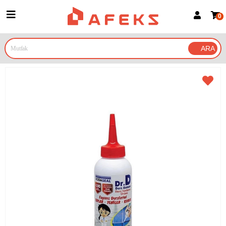
0
Üye Girişi
Üye Ol
Google İle Bağlan