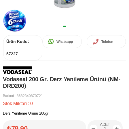
Ürün Kodu:
Whatsapp
Telefon
57227
Vodaseal 200 Gr. Derz Yenileme Ürünü (NM-
DRD200)
Barkod
:
8682340870721
Stok Miktarı
:
0
Derz Yenileme Ürünü 200gr
ADET
₺79,90