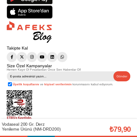
Takipte Kal
Size Özel Kampanyalar
Hemen Kayıt Ol Fırsatlardan Önce Sen Haberdar Ol!
Gönder
Üyelik koşullarını
ve
kişisel verilerimin
korunmasını kabul ediyorum.
Vodaseal 200 Gr. Derz
Telif Hakkı © 2026
Afeks Yapı Market
. Tüm hakları saklıdır.
₺79,90
Yenileme Ürünü (NM-DRD200)
Bu web sitesindeki tüm ürünler ticari amaçlıdır. Web sitemizde yer alan
görsel ve yazılı içerikler firmamıza ait olup, firmamızın yazılı izni alınmadan