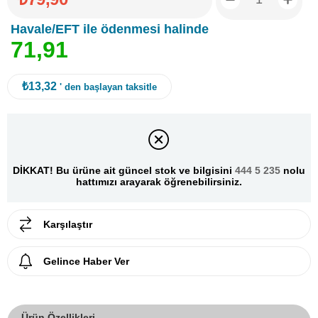
Havale/EFT ile ödenmesi halinde
7
1
,
9
1
₺13,32
' den başlayan taksitle
DİKKAT! Bu ürüne ait güncel stok ve bilgisini
444 5 235
nolu
hattımızı arayarak öğrenebilirsiniz.
Karşılaştır
Gelince Haber Ver
Ürün Özellikleri