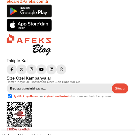
eticaret@afeks.com.tr
Takipte Kal
Size Özel Kampanyalar
Hemen Kayıt Ol Fırsatlardan Önce Sen Haberdar Ol!
Gönder
Üyelik koşullarını
ve
kişisel verilerimin
korunmasını kabul ediyorum.