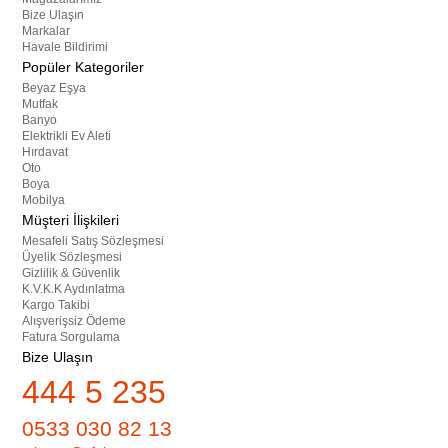
Bize Ulaşın
Markalar
Havale Bildirimi
Popüler Kategoriler
Beyaz Eşya
Mutfak
Banyo
Elektrikli Ev Aleti
Hırdavat
Oto
Boya
Mobilya
Müşteri İlişkileri
Mesafeli Satış Sözleşmesi
Üyelik Sözleşmesi
Gizlilik & Güvenlik
K.V.K.K Aydınlatma
Kargo Takibi
Alışverişsiz Ödeme
Fatura Sorgulama
Bize Ulaşın
444 5 235
0533 030 82 13