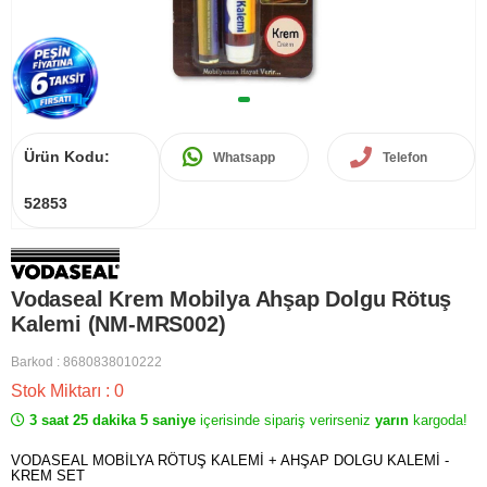
Ürün Kodu:
Whatsapp
Telefon
52853
Vodaseal Krem Mobilya Ahşap Dolgu Rötuş
Kalemi (NM-MRS002)
Barkod
:
8680838010222
Stok Miktarı
:
0
3 saat 25 dakika 5 saniye
içerisinde sipariş verirseniz
yarın
kargoda!
VODASEAL MOBİLYA RÖTUŞ KALEMİ + AHŞAP DOLGU KALEMİ -
KREM SET