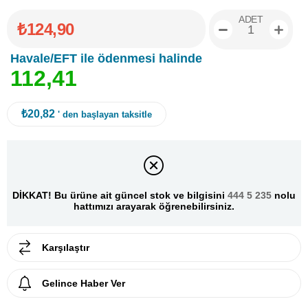
ADET
₺124,90
Havale/EFT ile ödenmesi halinde
1
1
2
,
4
1
₺20,82
' den başlayan taksitle
DİKKAT! Bu ürüne ait güncel stok ve bilgisini
444 5 235
nolu
hattımızı arayarak öğrenebilirsiniz.
Karşılaştır
Gelince Haber Ver