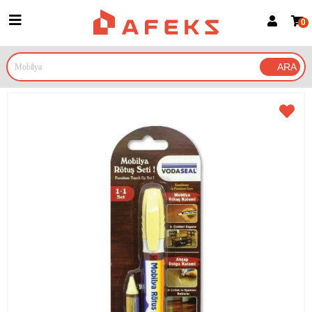
0
Üye Girişi
Üye Ol
Google İle Bağlan