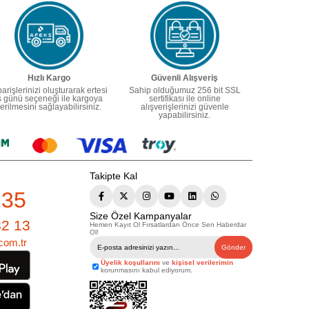
Hızlı Kargo
Güvenli Alışveriş
parişlerinizi oluşturarak ertesi
Sahip olduğumuz 256 bit SSL
ş günü seçeneği ile kargoya
sertifikası ile online
erilmesini sağlayabilirsiniz.
alışverişlerinizi güvenle
yapabilirsiniz.
Takipte Kal
235
Size Özel Kampanyalar
82 13
Hemen Kayıt Ol Fırsatlardan Önce Sen Haberdar
Ol!
com.tr
Gönder
Üyelik koşullarını
ve
kişisel verilerimin
korunmasını kabul ediyorum.