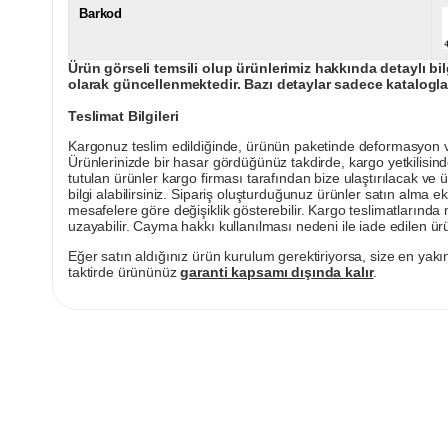
Barkod
Ürün görseli temsili olup ürünlerimiz hakkında detaylı bil
olarak güncellenmektedir. Bazı detaylar sadece kataloglar
Teslimat Bilgileri
Kargonuz teslim edildiğinde, ürünün paketinde deformasyon vey
Ürünlerinizde bir hasar gördüğünüz takdirde, kargo yetkilisind
tutulan ürünler kargo firması tarafından bize ulaştırılacak ve 
bilgi alabilirsiniz. Sipariş oluşturduğunuz ürünler satın alma ek
mesafelere göre değişiklik gösterebilir. Kargo teslimatlarınd
uzayabilir. Cayma hakkı kullanılması nedeni ile iade edilen ürü
Eğer satın aldığınız ürün kurulum gerektiriyorsa, size en yakın
taktirde ürününüz
garanti kapsamı dışında kalır
.