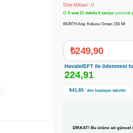
Stok Miktarı
:
0
0 saat 21 dakika 6 saniye
içerisinde
p
WÜRTH Araç Kokusu Ocean 150 Ml
₺249,90
Havale/EFT ile ödenmesi h
2
2
4
,
9
1
₺41,65
' den başlayan taksitle
DİKKAT! Bu ürüne ait güncel s