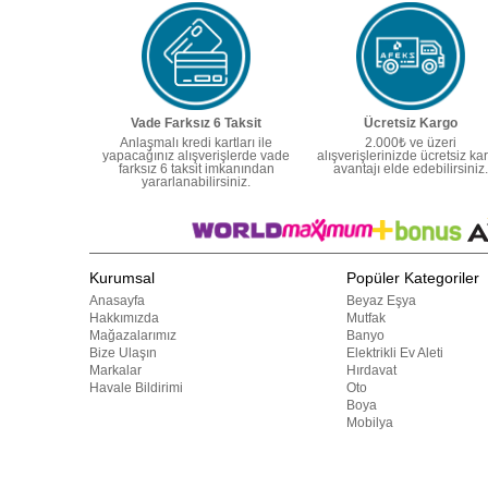
Vade Farksız 6 Taksit
Ücretsiz Kargo
Anlaşmalı kredi kartları ile
2.000₺ ve üzeri
yapacağınız alışverişlerde vade
alışverişlerinizde ücretsiz ka
farksız 6 taksit imkanından
avantajı elde edebilirsiniz.
yararlanabilirsiniz.
Kurumsal
Popüler Kategoriler
Anasayfa
Beyaz Eşya
Hakkımızda
Mutfak
Mağazalarımız
Banyo
Bize Ulaşın
Elektrikli Ev Aleti
Markalar
Hırdavat
Havale Bildirimi
Oto
Boya
Mobilya