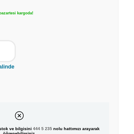
azartesi kargoda!
alinde
tok ve bilgisini
444 5 235
nolu hattımızı arayarak
öğrenebilirsiniz.