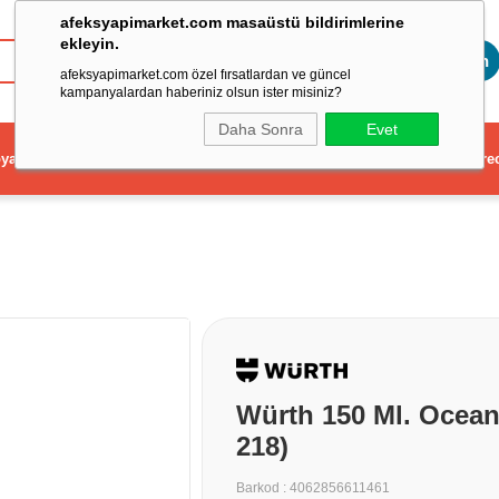
afeksyapimarket.com masaüstü bildirimlerine
ekleyin.
Toptan
afeksyapimarket.com özel fırsatlardan ve güncel
kampanyalardan haberiniz olsun ister misiniz?
Daha Sonra
Evet
ya
Elektrikli El Aleti
Aydınlatma ve Elektrik
Dekorasyon ve Ev Gere
Würth 150 Ml. Ocea
218)
Barkod
:
4062856611461