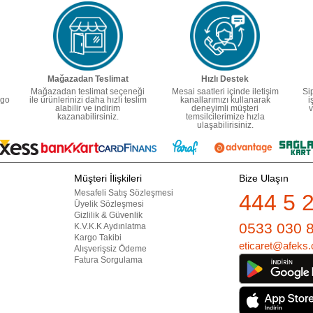
Mağazadan Teslimat
Hızlı Destek
Mağazadan teslimat seçeneği
Mesai saatleri içinde iletişim
Si
rgo
ile ürünlerinizi daha hızlı teslim
kanallarımızı kullanarak
i
alabilir ve indirim
deneyimli müşteri
v
kazanabilirsiniz.
temsilcilerimize hızla
ulaşabilirisiniz.
Müşteri İlişkileri
Bize Ulaşın
Mesafeli Satış Sözleşmesi
444 5 
Üyelik Sözleşmesi
Gizlilik & Güvenlik
0533 030 
K.V.K.K Aydınlatma
Kargo Takibi
eticaret@afeks.
Alışverişsiz Ödeme
Fatura Sorgulama