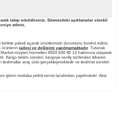
ak talep edebilirsiniz. Sitemizdeki açıklamalar sürekli
avsiye ederiz.
irlikte paketi açarak ürünlerinizin durumunu kontrol ediniz.
a ürünlerin
iadesi ve değişimi yapılmamaktadır
. Tutanak
pı Market müşteri hizmetleri
0533 030 82 13
hattımıza ulaşarak
ir. Kargo teslim süreleri, kargoya veriliş tarihinden itibaren
i teslimatlar araç üstü gerçekleşmektedir ve teslimat süreleri
m işlemi mutlaka yetkili servis tarafından yapılmalıdır. Aksi