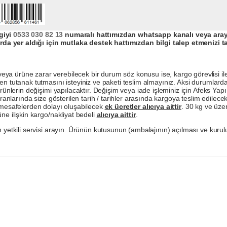
giyi
0533 030 82 13
numaralı hattımızdan whatsapp kanalı veya arayar
da yer aldığı için mutlaka destek hattımızdan bilgi talep etmenizi t
a ürüne zarar verebilecek bir durum söz konusu ise, kargo görevlisi ile b
en tutanak tutmasını isteyiniz ve paketi teslim almayınız. Aksi durumlard
ürünlerin değişimi yapılacaktır. Değişim veya iade işleminiz için Afeks Ya
ranlarında size gösterilen tarih / tarihler arasında kargoya teslim edilecekt
a mesafelerden dolayı oluşabilecek
ek ücretler alıcıya aittir
. 30 kg ve üzer
ne ilişkin kargo/nakliyat bedeli
alıcıya aittir
.
 yetkili servisi arayın. Ürünün kutusunun (ambalajının) açılması ve kurulu