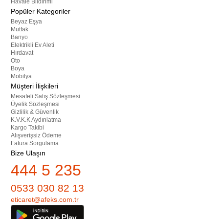
Havale Bildirimi
Popüler Kategoriler
Beyaz Eşya
Mutfak
Banyo
Elektrikli Ev Aleti
Hırdavat
Oto
Boya
Mobilya
Müşteri İlişkileri
Mesafeli Satış Sözleşmesi
Üyelik Sözleşmesi
Gizlilik & Güvenlik
K.V.K.K Aydınlatma
Kargo Takibi
Alışverişsiz Ödeme
Fatura Sorgulama
Bize Ulaşın
444 5 235
0533 030 82 13
eticaret@afeks.com.tr