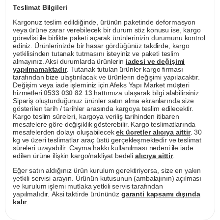
Teslimat Bilgileri
Kargonuz teslim edildiğinde, ürünün paketinde deformasyon
veya ürüne zarar verebilecek bir durum söz konusu ise, kargo
görevlisi ile birlikte paketi açarak ürünlerinizin durumunu kontrol
ediniz. Ürünlerinizde bir hasar gördüğünüz takdirde, kargo
yetkilisinden tutanak tutmasını isteyiniz ve paketi teslim
almayınız. Aksi durumlarda ürünlerin
iadesi ve değişimi
yapılmamaktadır
. Tutanak tutulan ürünler kargo firması
tarafından bize ulaştırılacak ve ürünlerin değişimi yapılacaktır.
Değişim veya iade işleminiz için Afeks Yapı Market müşteri
hizmetleri
0533 030 82 13
hattımıza ulaşarak bilgi alabilirsiniz.
Sipariş oluşturduğunuz ürünler satın alma ekranlarında size
gösterilen tarih / tarihler arasında kargoya teslim edilecektir.
Kargo teslim süreleri, kargoya veriliş tarihinden itibaren
mesafelere göre değişiklik gösterebilir. Kargo teslimatlarında
mesafelerden dolayı oluşabilecek
ek ücretler alıcıya aittir
. 30
kg ve üzeri teslimatlar araç üstü gerçekleşmektedir ve teslimat
süreleri uzayabilir. Cayma hakkı kullanılması nedeni ile iade
edilen ürüne ilişkin kargo/nakliyat bedeli
alıcıya aittir
.
Eğer satın aldığınız ürün kurulum gerektiriyorsa, size en yakın
yetkili servisi arayın. Ürünün kutusunun (ambalajının) açılması
ve kurulum işlemi mutlaka yetkili servis tarafından
yapılmalıdır. Aksi taktirde ürününüz
garanti kapsamı dışında
kalır
.