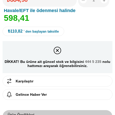
Havale/EFT ile ödenmesi halinde
5
9
8
,
4
1
₺110,82
' den başlayan taksitle
DİKKAT! Bu ürüne ait güncel stok ve bilgisini
444 5 235
nolu
hattımızı arayarak öğrenebilirsiniz.
Karşılaştır
Gelince Haber Ver
Ürün Özellikleri