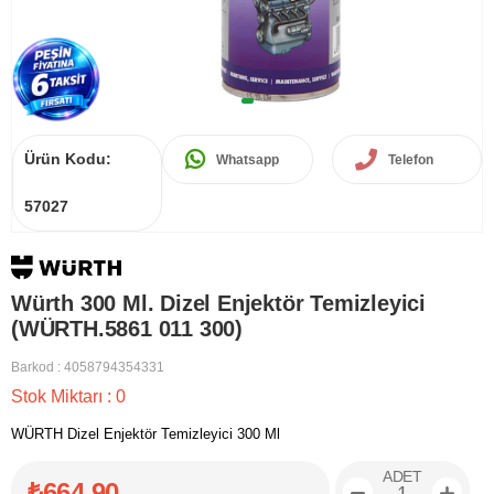
Ürün Kodu:
Whatsapp
Telefon
57027
Würth 300 Ml. Dizel Enjektör Temizleyici
(WÜRTH.5861 011 300)
Barkod
:
4058794354331
Stok Miktarı
:
0
WÜRTH Dizel Enjektör Temizleyici 300 Ml
ADET
₺664,90