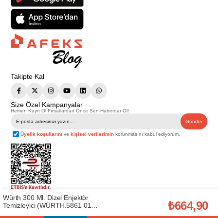
Takipte Kal
Size Özel Kampanyalar
Hemen Kayıt Ol Fırsatlardan Önce Sen Haberdar Ol!
Gönder
Üyelik koşullarını
ve
kişisel verilerimin
korunmasını kabul ediyorum.
Würth 300 Ml. Dizel Enjektör
Telif Hakkı © 2026
Afeks Yapı Market
. Tüm hakları saklıdır.
₺664,90
Temizleyici (WÜRTH.5861 011
Bu web sitesindeki tüm ürünler ticari amaçlıdır. Web sitemizde yer alan
300)
görsel ve yazılı içerikler firmamıza ait olup, firmamızın yazılı izni alınmadan