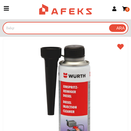
0
Üye Girişi
Üye Ol
Google İle Bağlan