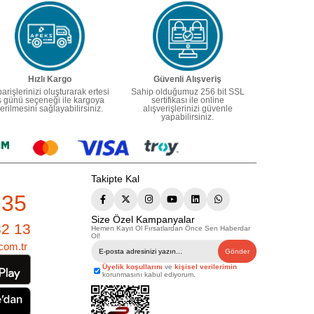
Hızlı Kargo
Güvenli Alışveriş
parişlerinizi oluşturarak ertesi
Sahip olduğumuz 256 bit SSL
ş günü seçeneği ile kargoya
sertifikası ile online
erilmesini sağlayabilirsiniz.
alışverişlerinizi güvenle
yapabilirsiniz.
Takipte Kal
235
Size Özel Kampanyalar
82 13
Hemen Kayıt Ol Fırsatlardan Önce Sen Haberdar
Ol!
com.tr
Gönder
Üyelik koşullarını
ve
kişisel verilerimin
korunmasını kabul ediyorum.