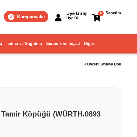
Üye Girişi
Sepetim
0
Kampanyalar
Üye Ol
ci
Isıtma ve Soğutma
Seramik ve İnşaat
Diğer
< Önceki Sayfaya Dön
ik Tamir Köpüğü (WÜRTH.0893