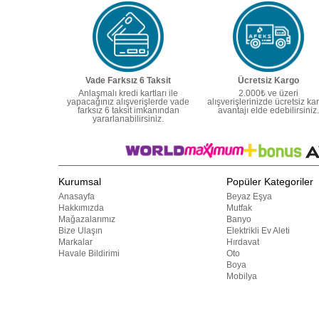
Vade Farksız 6 Taksit
Ücretsiz Kargo
Anlaşmalı kredi kartları ile
2.000₺ ve üzeri
yapacağınız alışverişlerde vade
alışverişlerinizde ücretsiz ka
farksız 6 taksit imkanından
avantajı elde edebilirsiniz.
yararlanabilirsiniz.
Kurumsal
Popüler Kategoriler
Anasayfa
Beyaz Eşya
Hakkımızda
Mutfak
Mağazalarımız
Banyo
Bize Ulaşın
Elektrikli Ev Aleti
Markalar
Hırdavat
Havale Bildirimi
Oto
Boya
Mobilya