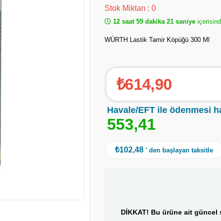
Stok Miktarı
:
0
12 saat 59 dakika 21 saniye
içerisind
WÜRTH Lastik Tamir Köpüğü 300 Ml
₺614,90
Havale/EFT ile ödenmesi h
5
5
3
,
4
1
₺102,48
' den başlayan taksitle
DİKKAT! Bu ürüne ait güncel s