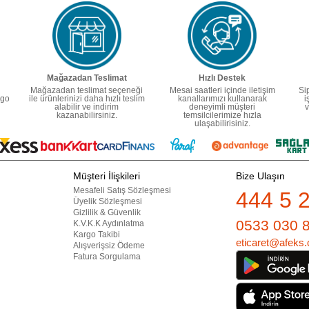
Mağazadan Teslimat
Hızlı Destek
Mağazadan teslimat seçeneği
Mesai saatleri içinde iletişim
Si
rgo
ile ürünlerinizi daha hızlı teslim
kanallarımızı kullanarak
i
alabilir ve indirim
deneyimli müşteri
v
kazanabilirsiniz.
temsilcilerimize hızla
ulaşabilirisiniz.
Müşteri İlişkileri
Bize Ulaşın
Mesafeli Satış Sözleşmesi
444 5 
Üyelik Sözleşmesi
Gizlilik & Güvenlik
0533 030 
K.V.K.K Aydınlatma
Kargo Takibi
eticaret@afeks.
Alışverişsiz Ödeme
Fatura Sorgulama