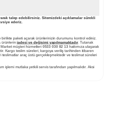
ak talep edebilirsiniz. Sitemizdeki açıklamalar sürekli
avsiye ederiz.
irlikte paketi açarak ürünlerinizin durumunu kontrol ediniz.
a ürünlerin
iadesi ve değişimi yapılmamaktadır
. Tutanak
pı Market müşteri hizmetleri
0533 030 82 13
hattımıza ulaşarak
ir. Kargo teslim süreleri, kargoya veriliş tarihinden itibaren
i teslimatlar araç üstü gerçekleşmektedir ve teslimat süreleri
m işlemi mutlaka yetkili servis tarafından yapılmalıdır. Aksi