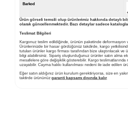
Barkod
Ürün görseli temsili olup ürünlerimiz hakkında detaylı bil
olarak güncellenmektedir. Bazı detaylar sadece kataloglar
Teslimat Bilgileri
Kargonuz teslim edildiğinde, ürünün paketinde deformasyon vey
Ürünlerinizde bir hasar gördüğünüz takdirde, kargo yetkilisind
tutulan ürünler kargo firması tarafından bize ulaştırılacak ve 
bilgi alabilirsiniz. Sipariş oluşturduğunuz ürünler satın alma ek
mesafelere göre değişiklik gösterebilir. Kargo teslimatlarınd
uzayabilir. Cayma hakkı kullanılması nedeni ile iade edilen ürü
Eğer satın aldığınız ürün kurulum gerektiriyorsa, size en yakın
taktirde ürününüz
garanti kapsamı dışında kalır
.