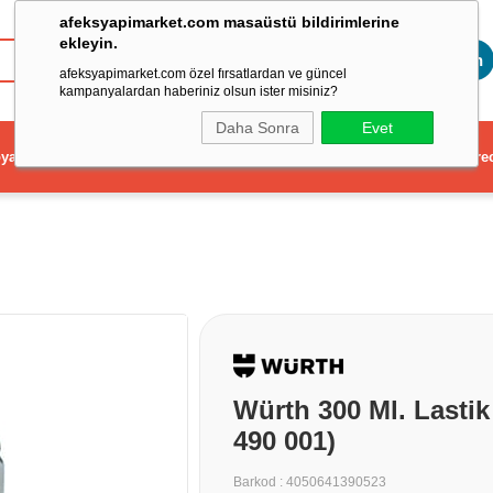
afeksyapimarket.com masaüstü bildirimlerine
ekleyin.
Toptan
afeksyapimarket.com özel fırsatlardan ve güncel
kampanyalardan haberiniz olsun ister misiniz?
Daha Sonra
Evet
ya
Elektrikli El Aleti
Aydınlatma ve Elektrik
Dekorasyon ve Ev Gere
Würth 300 Ml. Last
490 001)
Barkod
:
4050641390523