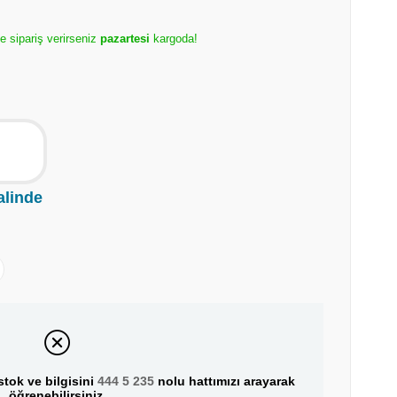
e sipariş verirseniz
pazartesi
kargoda!
alinde
tok ve bilgisini
444 5 235
nolu hattımızı arayarak
öğrenebilirsiniz.