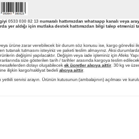
giyi
0533 030 82 13
numaralı hattımızdan whatsapp kanalı veya arayar
da yer aldığı için mutlaka destek hattımızdan bilgi talep etmenizi t
a ürüne zarar verebilecek bir durum söz konusu ise, kargo görevlisi ile b
en tutanak tutmasını isteyiniz ve paketi teslim almayınız. Aksi durumlard
ürünlerin değişimi yapılacaktır. Değişim veya iade işleminiz için Afeks Ya
ranlarında size gösterilen tarih / tarihler arasında kargoya teslim edilecekt
a mesafelerden dolayı oluşabilecek
ek ücretler alıcıya aittir
. 30 kg ve üzer
ne ilişkin kargo/nakliyat bedeli
alıcıya aittir
.
 yetkili servisi arayın. Ürünün kutusunun (ambalajının) açılması ve kurulu