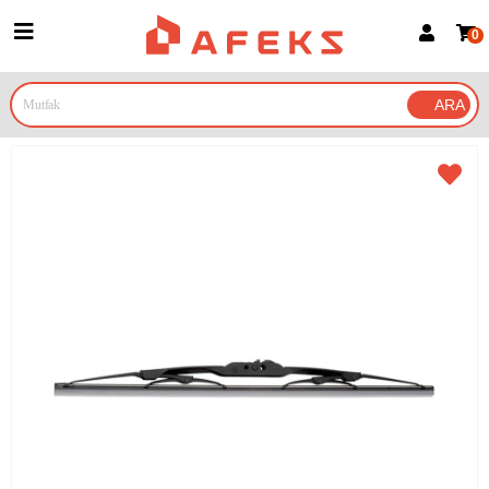
0
Üye Girişi
Üye Ol
Google İle Bağlan