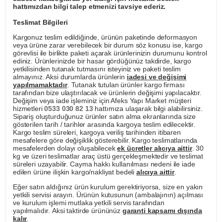
hattımızdan bilgi talep etmenizi tavsiye ederiz.
Teslimat Bilgileri
Kargonuz teslim edildiğinde, ürünün paketinde deformasyon
veya ürüne zarar verebilecek bir durum söz konusu ise, kargo
görevlisi ile birlikte paketi açarak ürünlerinizin durumunu kontrol
ediniz. Ürünlerinizde bir hasar gördüğünüz takdirde, kargo
yetkilisinden tutanak tutmasını isteyiniz ve paketi teslim
almayınız. Aksi durumlarda ürünlerin
iadesi ve değişimi
yapılmamaktadır
. Tutanak tutulan ürünler kargo firması
tarafından bize ulaştırılacak ve ürünlerin değişimi yapılacaktır.
Değişim veya iade işleminiz için Afeks Yapı Market müşteri
hizmetleri
0533 030 82 13
hattımıza ulaşarak bilgi alabilirsiniz.
Sipariş oluşturduğunuz ürünler satın alma ekranlarında size
gösterilen tarih / tarihler arasında kargoya teslim edilecektir.
Kargo teslim süreleri, kargoya veriliş tarihinden itibaren
mesafelere göre değişiklik gösterebilir. Kargo teslimatlarında
mesafelerden dolayı oluşabilecek
ek ücretler alıcıya aittir
. 30
kg ve üzeri teslimatlar araç üstü gerçekleşmektedir ve teslimat
süreleri uzayabilir. Cayma hakkı kullanılması nedeni ile iade
edilen ürüne ilişkin kargo/nakliyat bedeli
alıcıya aittir
.
Eğer satın aldığınız ürün kurulum gerektiriyorsa, size en yakın
yetkili servisi arayın. Ürünün kutusunun (ambalajının) açılması
ve kurulum işlemi mutlaka yetkili servis tarafından
yapılmalıdır. Aksi taktirde ürününüz
garanti kapsamı dışında
kalır
.