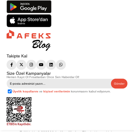
Takipte Kal
Size Özel Kampanyalar
Hemen Kayıt Ol Fırsatlardan Önce Sen Haberdar Ol!
Gönder
Üyelik koşullarını
ve
kişisel verilerimin
korunmasını kabul ediyorum.
Telif Hakkı © 2026
Afeks Yapı Market
. Tüm hakları saklıdır.