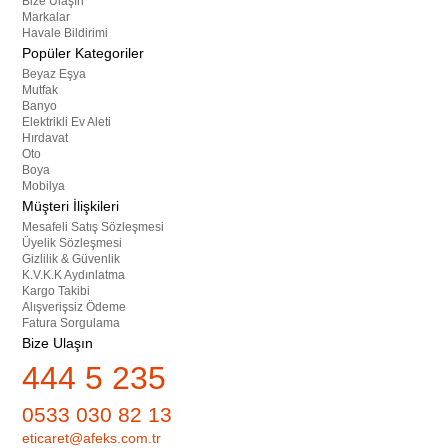
Bize Ulaşın
Markalar
Havale Bildirimi
Popüler Kategoriler
Beyaz Eşya
Mutfak
Banyo
Elektrikli Ev Aleti
Hırdavat
Oto
Boya
Mobilya
Müşteri İlişkileri
Mesafeli Satış Sözleşmesi
Üyelik Sözleşmesi
Gizlilik & Güvenlik
K.V.K.K Aydınlatma
Kargo Takibi
Alışverişsiz Ödeme
Fatura Sorgulama
Bize Ulaşın
444 5 235
0533 030 82 13
eticaret@afeks.com.tr