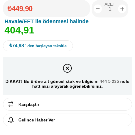
ADET
₺449,90
Havale/EFT ile ödenmesi halinde
4
0
4
,
9
1
₺74,98
' den başlayan taksitle
DİKKAT! Bu ürüne ait güncel stok ve bilgisini
444 5 235
nolu
hattımızı arayarak öğrenebilirsiniz.
Karşılaştır
Gelince Haber Ver