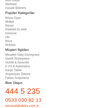
Bize Ulaşın
Markalar
Havale Bildirimi
Popüler Kategoriler
Beyaz Eşya
Mutfak
Banyo
Elektrikli Ev Aleti
Hırdavat
Oto
Boya
Mobilya
Müşteri İlişkileri
Mesafeli Satış Sözleşmesi
Üyelik Sözleşmesi
Gizlilik & Güvenlik
K.V.K.K Aydınlatma
Kargo Takibi
Alışverişsiz Ödeme
Fatura Sorgulama
Bize Ulaşın
444 5 235
0533 030 82 13
eticaret@afeks.com.tr