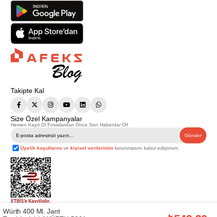
Takipte Kal
Size Özel Kampanyalar
Hemen Kayıt Ol Fırsatlardan Önce Sen Haberdar Ol!
Gönder
Üyelik koşullarını
ve
kişisel verilerimin
korunmasını kabul ediyorum.
Würth 400 Ml. Jant
Telif Hakkı © 2026
Afeks Yapı Market
. Tüm hakları saklıdır.