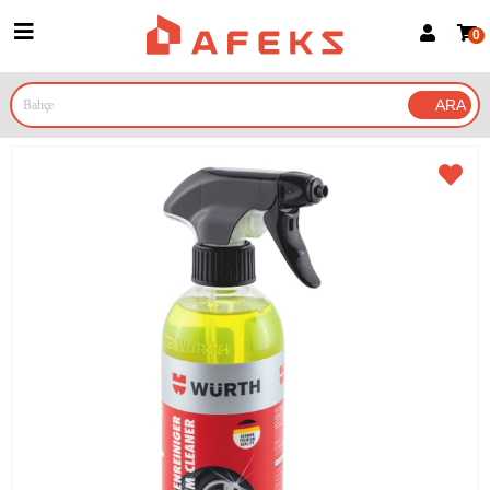
0
Üye Girişi
Üye Ol
Google İle Bağlan