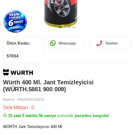
Ürün Kodu:
Whatsapp
Telefon
57034
Würth 400 Ml. Jant Temizleyicisi
(WÜRTH.5861 900 009)
Barkod
:
4062856518555
Stok Miktarı
:
0
10 saat 9 dakika 56 saniye
içerisinde
pazartesi kargoda!
WÜRTH Jant Temizleyicisi 400 Ml