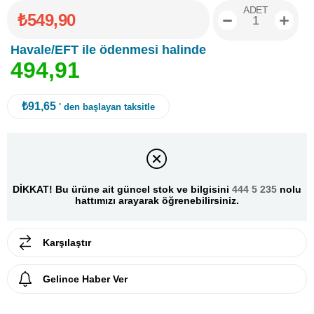
ADET
₺549,90
Havale/EFT ile ödenmesi halinde
4
9
4
,
9
1
₺91,65
' den başlayan taksitle
DİKKAT! Bu ürüne ait güncel stok ve bilgisini
444 5 235
nolu
hattımızı arayarak öğrenebilirsiniz.
Karşılaştır
Gelince Haber Ver