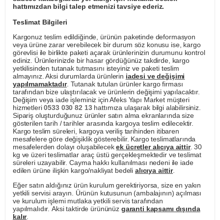
hattımızdan bilgi talep etmenizi tavsiye ederiz.
Teslimat Bilgileri
Kargonuz teslim edildiğinde, ürünün paketinde deformasyon
veya ürüne zarar verebilecek bir durum söz konusu ise, kargo
görevlisi ile birlikte paketi açarak ürünlerinizin durumunu kontrol
ediniz. Ürünlerinizde bir hasar gördüğünüz takdirde, kargo
yetkilisinden tutanak tutmasını isteyiniz ve paketi teslim
almayınız. Aksi durumlarda ürünlerin
iadesi ve değişimi
yapılmamaktadır
. Tutanak tutulan ürünler kargo firması
tarafından bize ulaştırılacak ve ürünlerin değişimi yapılacaktır.
Değişim veya iade işleminiz için Afeks Yapı Market müşteri
hizmetleri
0533 030 82 13
hattımıza ulaşarak bilgi alabilirsiniz.
Sipariş oluşturduğunuz ürünler satın alma ekranlarında size
gösterilen tarih / tarihler arasında kargoya teslim edilecektir.
Kargo teslim süreleri, kargoya veriliş tarihinden itibaren
mesafelere göre değişiklik gösterebilir. Kargo teslimatlarında
mesafelerden dolayı oluşabilecek
ek ücretler alıcıya aittir
. 30
kg ve üzeri teslimatlar araç üstü gerçekleşmektedir ve teslimat
süreleri uzayabilir. Cayma hakkı kullanılması nedeni ile iade
edilen ürüne ilişkin kargo/nakliyat bedeli
alıcıya aittir
.
Eğer satın aldığınız ürün kurulum gerektiriyorsa, size en yakın
yetkili servisi arayın. Ürünün kutusunun (ambalajının) açılması
ve kurulum işlemi mutlaka yetkili servis tarafından
yapılmalıdır. Aksi taktirde ürününüz
garanti kapsamı dışında
kalır
.