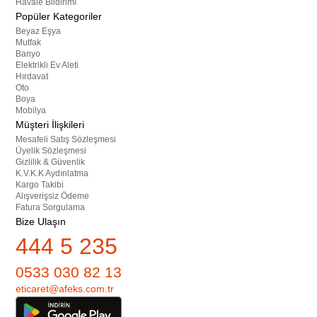
Havale Bildirimi
Popüler Kategoriler
Beyaz Eşya
Mutfak
Banyo
Elektrikli Ev Aleti
Hırdavat
Oto
Boya
Mobilya
Müşteri İlişkileri
Mesafeli Satış Sözleşmesi
Üyelik Sözleşmesi
Gizlilik & Güvenlik
K.V.K.K Aydınlatma
Kargo Takibi
Alışverişsiz Ödeme
Fatura Sorgulama
Bize Ulaşın
444 5 235
0533 030 82 13
eticaret@afeks.com.tr