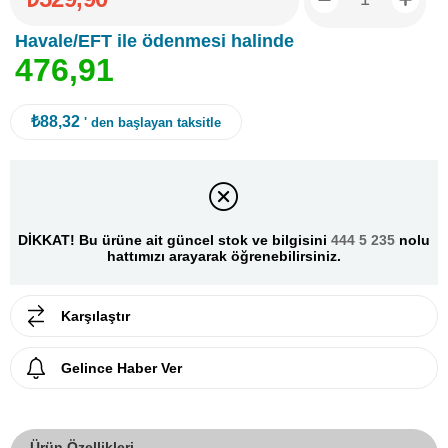
Havale/EFT ile ödenmesi halinde
4
7
6
,
9
1
₺88,32
' den başlayan taksitle
DİKKAT! Bu ürüne ait güncel stok ve bilgisini
444 5 235
nolu
hattımızı arayarak öğrenebilirsiniz.
Karşılaştır
Gelince Haber Ver
Ürün Özellikleri