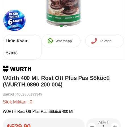
Ürün Kodu:
Whatsapp
Telefon
57038
Würth 400 Ml. Rost Off Plus Pas Sökücü
(WÜRTH.0890 200 004)
Barkod
:
4062856193349
Stok Miktarı
:
0
WÜRTH Rost Off Plus Pas Sökücü 400 Ml
ADET
₺529,90