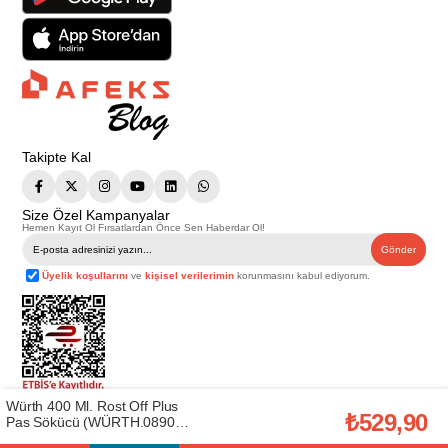
Takipte Kal
Size Özel Kampanyalar
Hemen Kayıt Ol Fırsatlardan Önce Sen Haberdar Ol!
Gönder
Üyelik koşullarını
ve
kişisel verilerimin
korunmasını kabul ediyorum.
Würth 400 Ml. Rost Off Plus
Telif Hakkı © 2026
Afeks Yapı Market
. Tüm hakları saklıdır.
₺529,90
Pas Sökücü (WÜRTH.0890
Bu web sitesindeki tüm ürünler ticari amaçlıdır. Web sitemizde yer alan
200 004)
görsel ve yazılı içerikler firmamıza ait olup, firmamızın yazılı izni alınmadan