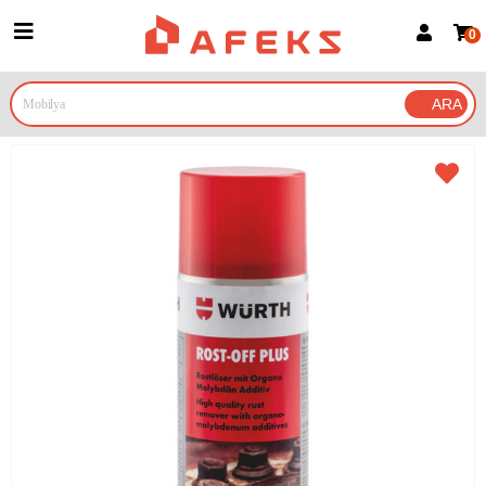
0
Üye Girişi
Üye Ol
Google İle Bağlan