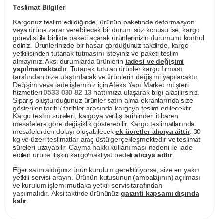
Teslimat Bilgileri
Kargonuz teslim edildiğinde, ürünün paketinde deformasyon
veya ürüne zarar verebilecek bir durum söz konusu ise, kargo
görevlisi ile birlikte paketi açarak ürünlerinizin durumunu kontrol
ediniz. Ürünlerinizde bir hasar gördüğünüz takdirde, kargo
yetkilisinden tutanak tutmasını isteyiniz ve paketi teslim
almayınız. Aksi durumlarda ürünlerin
iadesi ve değişimi
yapılmamaktadır
. Tutanak tutulan ürünler kargo firması
tarafından bize ulaştırılacak ve ürünlerin değişimi yapılacaktır.
Değişim veya iade işleminiz için Afeks Yapı Market müşteri
hizmetleri
0533 030 82 13
hattımıza ulaşarak bilgi alabilirsiniz.
Sipariş oluşturduğunuz ürünler satın alma ekranlarında size
gösterilen tarih / tarihler arasında kargoya teslim edilecektir.
Kargo teslim süreleri, kargoya veriliş tarihinden itibaren
mesafelere göre değişiklik gösterebilir. Kargo teslimatlarında
mesafelerden dolayı oluşabilecek
ek ücretler alıcıya aittir
. 30
kg ve üzeri teslimatlar araç üstü gerçekleşmektedir ve teslimat
süreleri uzayabilir. Cayma hakkı kullanılması nedeni ile iade
edilen ürüne ilişkin kargo/nakliyat bedeli
alıcıya aittir
.
Eğer satın aldığınız ürün kurulum gerektiriyorsa, size en yakın
yetkili servisi arayın. Ürünün kutusunun (ambalajının) açılması
ve kurulum işlemi mutlaka yetkili servis tarafından
yapılmalıdır. Aksi taktirde ürününüz
garanti kapsamı dışında
kalır
.