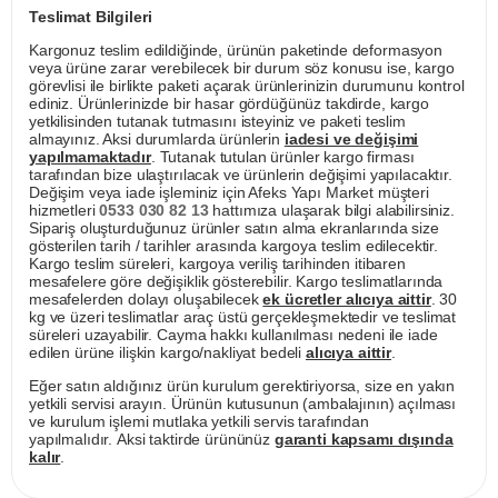
Teslimat Bilgileri
Kargonuz teslim edildiğinde, ürünün paketinde deformasyon
veya ürüne zarar verebilecek bir durum söz konusu ise, kargo
görevlisi ile birlikte paketi açarak ürünlerinizin durumunu kontrol
ediniz. Ürünlerinizde bir hasar gördüğünüz takdirde, kargo
yetkilisinden tutanak tutmasını isteyiniz ve paketi teslim
almayınız. Aksi durumlarda ürünlerin
iadesi ve değişimi
yapılmamaktadır
. Tutanak tutulan ürünler kargo firması
tarafından bize ulaştırılacak ve ürünlerin değişimi yapılacaktır.
Değişim veya iade işleminiz için Afeks Yapı Market müşteri
hizmetleri
0533 030 82 13
hattımıza ulaşarak bilgi alabilirsiniz.
Sipariş oluşturduğunuz ürünler satın alma ekranlarında size
gösterilen tarih / tarihler arasında kargoya teslim edilecektir.
Kargo teslim süreleri, kargoya veriliş tarihinden itibaren
mesafelere göre değişiklik gösterebilir. Kargo teslimatlarında
mesafelerden dolayı oluşabilecek
ek ücretler alıcıya aittir
. 30
kg ve üzeri teslimatlar araç üstü gerçekleşmektedir ve teslimat
süreleri uzayabilir. Cayma hakkı kullanılması nedeni ile iade
edilen ürüne ilişkin kargo/nakliyat bedeli
alıcıya aittir
.
Eğer satın aldığınız ürün kurulum gerektiriyorsa, size en yakın
yetkili servisi arayın. Ürünün kutusunun (ambalajının) açılması
ve kurulum işlemi mutlaka yetkili servis tarafından
yapılmalıdır. Aksi taktirde ürününüz
garanti kapsamı dışında
kalır
.