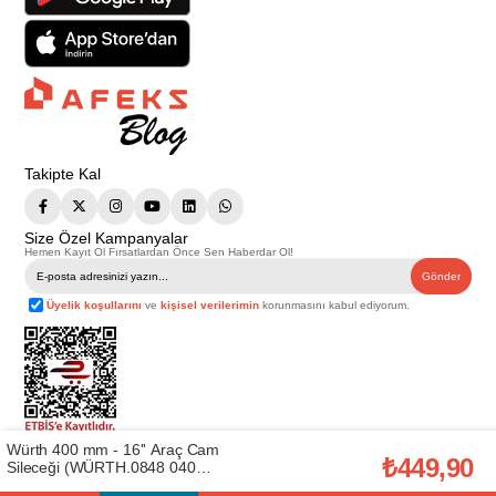
Takipte Kal
Size Özel Kampanyalar
Hemen Kayıt Ol Fırsatlardan Önce Sen Haberdar Ol!
Gönder
Üyelik koşullarını
ve
kişisel verilerimin
korunmasını kabul ediyorum.
Würth 400 mm - 16'' Araç Cam
Telif Hakkı © 2026
Afeks Yapı Market
. Tüm hakları saklıdır.
₺449,90
Sileceği (WÜRTH.0848 040
Bu web sitesindeki tüm ürünler ticari amaçlıdır. Web sitemizde yer alan
400)
görsel ve yazılı içerikler firmamıza ait olup, firmamızın yazılı izni alınmadan