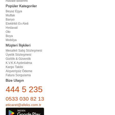
Havale Bildirimi
Popüler Kategoriler
Beyaz Eşya
Mutfak
Banyo
Elektrikli Ev Aleti
Hırdavat
Oto
Boya
Mobilya
Müşteri İlişkileri
Mesafeli Satış Sözleşmesi
Üyelik Sözleşmesi
Gizlilik & Güvenlik
K.V.K.K Aydınlatma
Kargo Takibi
Alışverişsiz Ödeme
Fatura Sorgulama
Bize Ulaşın
444 5 235
0533 030 82 13
eticaret@afeks.com.tr