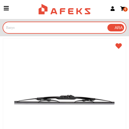
0
Üye Girişi
Üye Ol
Google İle Bağlan