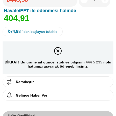
Havale/EFT ile ödenmesi halinde
4
0
4
,
9
1
₺74,98
' den başlayan taksitle
DİKKAT! Bu ürüne ait güncel stok ve bilgisini
444 5 235
nolu
hattımızı arayarak öğrenebilirsiniz.
Karşılaştır
Gelince Haber Ver
Ürün Özellikleri