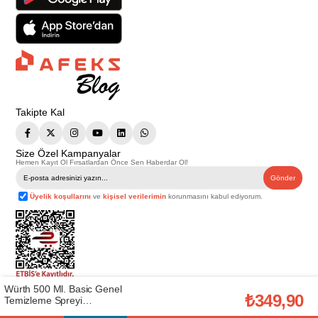
Takipte Kal
Size Özel Kampanyalar
Hemen Kayıt Ol Fırsatlardan Önce Sen Haberdar Ol!
Gönder
Üyelik koşullarını
ve
kişisel verilerimin
korunmasını kabul ediyorum.
Würth 500 Ml. Basic Genel
Telif Hakkı © 2026
Afeks Yapı Market
. Tüm hakları saklıdır.
₺349,90
Temizleme Spreyi
Bu web sitesindeki tüm ürünler ticari amaçlıdır. Web sitemizde yer alan
görsel ve yazılı içerikler firmamıza ait olup, firmamızın yazılı izni alınmadan
(WÜRTH.0890 108 737)