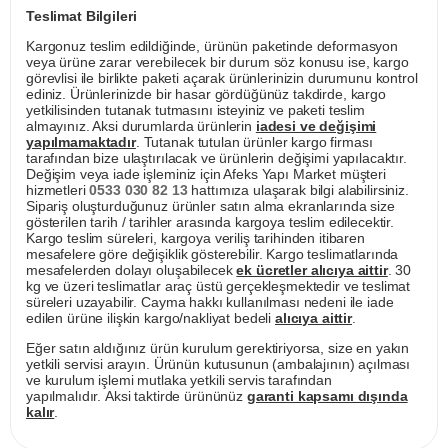
Teslimat Bilgileri
Kargonuz teslim edildiğinde, ürünün paketinde deformasyon
veya ürüne zarar verebilecek bir durum söz konusu ise, kargo
görevlisi ile birlikte paketi açarak ürünlerinizin durumunu kontrol
ediniz. Ürünlerinizde bir hasar gördüğünüz takdirde, kargo
yetkilisinden tutanak tutmasını isteyiniz ve paketi teslim
almayınız. Aksi durumlarda ürünlerin
iadesi ve değişimi
yapılmamaktadır
. Tutanak tutulan ürünler kargo firması
tarafından bize ulaştırılacak ve ürünlerin değişimi yapılacaktır.
Değişim veya iade işleminiz için Afeks Yapı Market müşteri
hizmetleri
0533 030 82 13
hattımıza ulaşarak bilgi alabilirsiniz.
Sipariş oluşturduğunuz ürünler satın alma ekranlarında size
gösterilen tarih / tarihler arasında kargoya teslim edilecektir.
Kargo teslim süreleri, kargoya veriliş tarihinden itibaren
mesafelere göre değişiklik gösterebilir. Kargo teslimatlarında
mesafelerden dolayı oluşabilecek
ek ücretler alıcıya aittir
. 30
kg ve üzeri teslimatlar araç üstü gerçekleşmektedir ve teslimat
süreleri uzayabilir. Cayma hakkı kullanılması nedeni ile iade
edilen ürüne ilişkin kargo/nakliyat bedeli
alıcıya aittir
.
Eğer satın aldığınız ürün kurulum gerektiriyorsa, size en yakın
yetkili servisi arayın. Ürünün kutusunun (ambalajının) açılması
ve kurulum işlemi mutlaka yetkili servis tarafından
yapılmalıdır. Aksi taktirde ürününüz
garanti kapsamı dışında
kalır
.