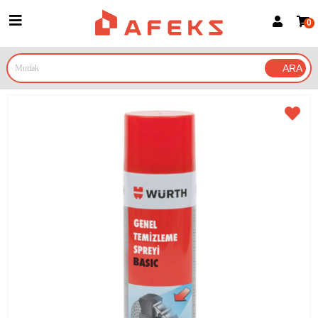
0
Üye Girişi
Üye Ol
Google İle Bağlan