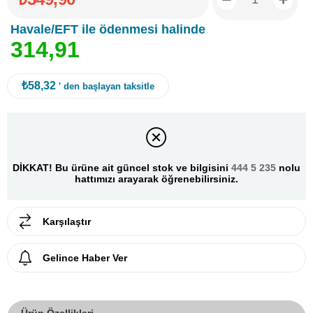
Havale/EFT ile ödenmesi halinde
3
1
4
,
9
1
₺58,32
' den başlayan taksitle
DİKKAT! Bu ürüne ait güncel stok ve bilgisini
444 5 235
nolu
hattımızı arayarak öğrenebilirsiniz.
Karşılaştır
Gelince Haber Ver
Ürün Özellikleri