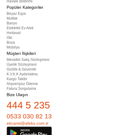
Havale Bildirimi
Popüler Kategoriler
Beyaz Eşya
Mutfak
Banyo
Elektrikli Ev Aleti
Hırdavat
Oto
Boya
Mobilya
Müşteri İlişkileri
Mesafeli Satış Sözleşmesi
Üyelik Sözleşmesi
Gizlilik & Güvenlik
K.V.K.K Aydınlatma
Kargo Takibi
Alışverişsiz Ödeme
Fatura Sorgulama
Bize Ulaşın
444 5 235
0533 030 82 13
eticaret@afeks.com.tr