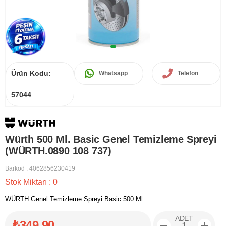
Ürün Kodu:
Whatsapp
Telefon
57044
Würth 500 Ml. Basic Genel Temizleme Spreyi
(WÜRTH.0890 108 737)
Barkod
:
4062856230419
Stok Miktarı
:
0
WÜRTH Genel Temizleme Spreyi Basic 500 Ml
ADET
₺349,90