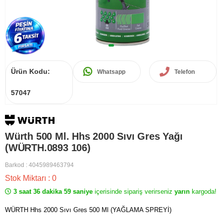
Ürün Kodu:
Whatsapp
Telefon
57047
Würth 500 Ml. Hhs 2000 Sıvı Gres Yağı
(WÜRTH.0893 106)
Barkod
:
4045989463794
Stok Miktarı
:
0
3 saat 36 dakika 59 saniye
içerisinde sipariş verirseniz
yarın
kargoda!
WÜRTH Hhs 2000 Sıvı Gres 500 Ml (YAĞLAMA SPREYİ)