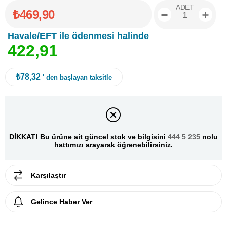
ADET
₺469,90
Havale/EFT ile ödenmesi halinde
4
2
2
,
9
1
₺78,32
' den başlayan taksitle
DİKKAT! Bu ürüne ait güncel stok ve bilgisini
444 5 235
nolu
hattımızı arayarak öğrenebilirsiniz.
Karşılaştır
Gelince Haber Ver