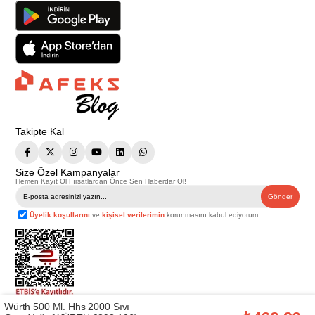
Takipte Kal
Size Özel Kampanyalar
Hemen Kayıt Ol Fırsatlardan Önce Sen Haberdar Ol!
Gönder
Üyelik koşullarını
ve
kişisel verilerimin
korunmasını kabul ediyorum.
Würth 500 Ml. Hhs 2000 Sıvı
Telif Hakkı © 2026
Afeks Yapı Market
. Tüm hakları saklıdır.