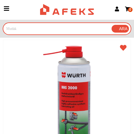
0
Üye Girişi
Üye Ol
Google İle Bağlan