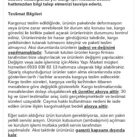
hattımızdan bilgi talep etmenizi tavsiye ederiz.
Teslimat Bilgileri
Kargonuz teslim edildiğinde, ürünün paketinde deformasyon
veya ürüne zarar verebilecek bir durum söz konusu ise, kargo
görevlisi ile birlikte paketi açarak ürünlerinizin durumunu kontrol
ediniz. Ürünlerinizde bir hasar gördüğünüz takdirde, kargo
yetkilisinden tutanak tutmasını isteyiniz ve paketi teslim
almayınız. Aksi durumlarda ürünlerin
iadesi ve değişimi
yapılmamaktadır
. Tutanak tutulan ürünler kargo firması
tarafından bize ulaştırılacak ve ürünlerin değişimi yapılacaktır.
Değişim veya iade işleminiz için Afeks Yapı Market müşteri
hizmetleri
0533 030 82 13
hattımıza ulaşarak bilgi alabilirsiniz.
Sipariş oluşturduğunuz ürünler satın alma ekranlarında size
gösterilen tarih / tarihler arasında kargoya teslim edilecektir.
Kargo teslim süreleri, kargoya veriliş tarihinden itibaren
mesafelere göre değişiklik gösterebilir. Kargo teslimatlarında
mesafelerden dolayı oluşabilecek
ek ücretler alıcıya aittir
. 30
kg ve üzeri teslimatlar araç üstü gerçekleşmektedir ve teslimat
süreleri uzayabilir. Cayma hakkı kullanılması nedeni ile iade
edilen ürüne ilişkin kargo/nakliyat bedeli
alıcıya aittir
.
Eğer satın aldığınız ürün kurulum gerektiriyorsa, size en yakın
yetkili servisi arayın. Ürünün kutusunun (ambalajının) açılması
ve kurulum işlemi mutlaka yetkili servis tarafından
yapılmalıdır. Aksi taktirde ürününüz
garanti kapsamı dışında
kalır
.