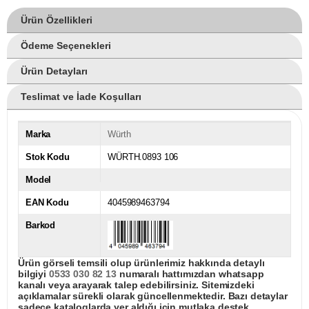
Ürün Özellikleri
Ödeme Seçenekleri
Ürün Detayları
Teslimat ve İade Koşulları
Marka
Würth
Stok Kodu
WÜRTH.0893 106
Model
EAN Kodu
4045989463794
Barkod
Ürün görseli temsili olup ürünlerimiz hakkında detaylı
bilgiyi
0533 030 82 13
numaralı hattımızdan whatsapp
kanalı veya arayarak talep edebilirsiniz. Sitemizdeki
açıklamalar sürekli olarak güncellenmektedir. Bazı detaylar
sadece kataloglarda yer aldığı için mutlaka destek