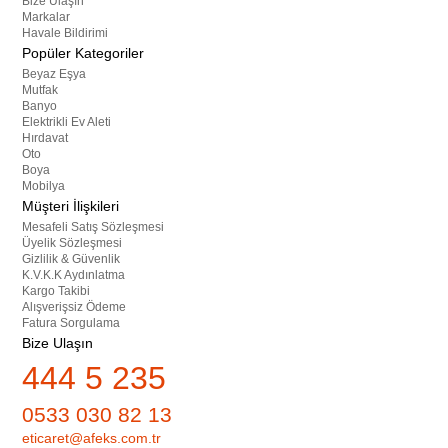
Bize Ulaşın
Markalar
Havale Bildirimi
Popüler Kategoriler
Beyaz Eşya
Mutfak
Banyo
Elektrikli Ev Aleti
Hırdavat
Oto
Boya
Mobilya
Müşteri İlişkileri
Mesafeli Satış Sözleşmesi
Üyelik Sözleşmesi
Gizlilik & Güvenlik
K.V.K.K Aydınlatma
Kargo Takibi
Alışverişsiz Ödeme
Fatura Sorgulama
Bize Ulaşın
444 5 235
0533 030 82 13
eticaret@afeks.com.tr