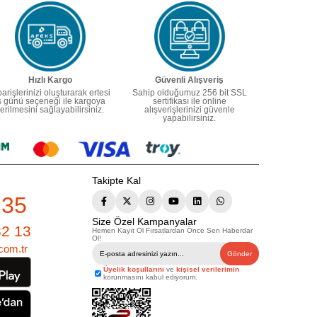
Hızlı Kargo
Güvenli Alışveriş
parişlerinizi oluşturarak ertesi
Sahip olduğumuz 256 bit SSL
ş günü seçeneği ile kargoya
sertifikası ile online
erilmesini sağlayabilirsiniz.
alışverişlerinizi güvenle
yapabilirsiniz.
Takipte Kal
235
Size Özel Kampanyalar
82 13
Hemen Kayıt Ol Fırsatlardan Önce Sen Haberdar
Ol!
com.tr
Gönder
Üyelik koşullarını
ve
kişisel verilerimin
korunmasını kabul ediyorum.