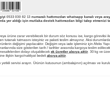
giyi
0533 030 82 13
numaralı hattımızdan whatsapp kanalı veya arayar
da yer aldığı için mutlaka destek hattımızdan bilgi talep etmenizi t
a ürüne zarar verebilecek bir durum söz konusu ise, kargo görevlisi ile b
en tutanak tutmasını isteyiniz ve paketi teslim almayınız. Aksi durumlard
ürünlerin değişimi yapılacaktır. Değişim veya iade işleminiz için Afeks Ya
ranlarında size gösterilen tarih / tarihler arasında kargoya teslim edilecekt
a mesafelerden dolayı oluşabilecek
ek ücretler alıcıya aittir
. 30 kg ve üzer
ne ilişkin kargo/nakliyat bedeli
alıcıya aittir
.
 yetkili servisi arayın. Ürünün kutusunun (ambalajının) açılması ve kurulu