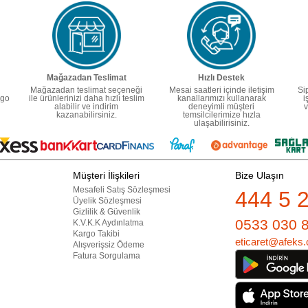
Mağazadan Teslimat
Hızlı Destek
Mağazadan teslimat seçeneği
Mesai saatleri içinde iletişim
Si
rgo
ile ürünlerinizi daha hızlı teslim
kanallarımızı kullanarak
i
alabilir ve indirim
deneyimli müşteri
v
kazanabilirsiniz.
temsilcilerimize hızla
ulaşabilirisiniz.
Müşteri İlişkileri
Bize Ulaşın
Mesafeli Satış Sözleşmesi
444 5 
Üyelik Sözleşmesi
Gizlilik & Güvenlik
0533 030 
K.V.K.K Aydınlatma
Kargo Takibi
eticaret@afeks.
Alışverişsiz Ödeme
Fatura Sorgulama