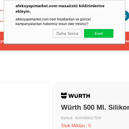
afeksyapimarket.com masaüstü bildirimlerine
ekleyin.
Toptan
afeksyapimarket.com özel fırsatlardan ve güncel
kampanyalardan haberiniz olsun ister misiniz?
Daha Sonra
Evet
ya
Elektrikli El Aleti
Aydınlatma ve Elektrik
Dekorasyon ve Ev Gere
Würth 500 Ml. Silik
Barkod
:
4045989507559
Stok Miktarı
:
0