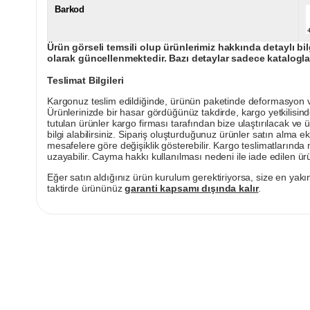
Barkod
Ürün görseli temsili olup ürünlerimiz hakkında detaylı bil
olarak güncellenmektedir. Bazı detaylar sadece kataloglar
Teslimat Bilgileri
Kargonuz teslim edildiğinde, ürünün paketinde deformasyon vey
Ürünlerinizde bir hasar gördüğünüz takdirde, kargo yetkilisind
tutulan ürünler kargo firması tarafından bize ulaştırılacak ve 
bilgi alabilirsiniz. Sipariş oluşturduğunuz ürünler satın alma ek
mesafelere göre değişiklik gösterebilir. Kargo teslimatlarınd
uzayabilir. Cayma hakkı kullanılması nedeni ile iade edilen ürü
Eğer satın aldığınız ürün kurulum gerektiriyorsa, size en yakın
taktirde ürününüz
garanti kapsamı dışında kalır
.