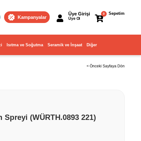
Üye Girişi
Sepetim
0
Kampanyalar
Üye Ol
ci
Isıtma ve Soğutma
Seramik ve İnşaat
Diğer
< Önceki Sayfaya Dön
on Spreyi (WÜRTH.0893 221)