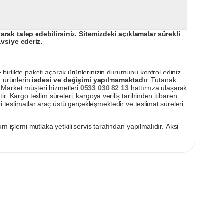
ak talep edebilirsiniz. Sitemizdeki açıklamalar sürekli
avsiye ederiz.
irlikte paketi açarak ürünlerinizin durumunu kontrol ediniz.
a ürünlerin
iadesi ve değişimi yapılmamaktadır
. Tutanak
pı Market müşteri hizmetleri
0533 030 82 13
hattımıza ulaşarak
ir. Kargo teslim süreleri, kargoya veriliş tarihinden itibaren
i teslimatlar araç üstü gerçekleşmektedir ve teslimat süreleri
m işlemi mutlaka yetkili servis tarafından yapılmalıdır. Aksi