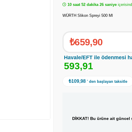
10 saat 52 dakika 25 saniye
içerisin
WÜRTH Slikon Spreyi 500 Ml
₺659,90
Havale/EFT ile ödenmesi h
5
9
3
,
9
1
₺109,98
' den başlayan taksitle
DİKKAT! Bu ürüne ait güncel s