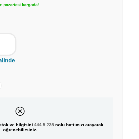
de
pazartesi kargoda!
alinde
tok ve bilgisini
444 5 235
nolu hattımızı arayarak
öğrenebilirsiniz.