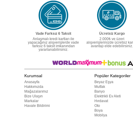
Vade Farksız 6 Taksit
Ücretsiz Kargo
Anlaşmalı kredi kartları ile
2.000₺ ve üzeri
yapacağınız alışverişlerde vade
alışverişlerinizde ücretsiz ka
farksız 6 taksit imkanından
avantajı elde edebilirsiniz.
yararlanabilirsiniz.
Kurumsal
Popüler Kategoriler
Anasayfa
Beyaz Eşya
Hakkımızda
Mutfak
Mağazalarımız
Banyo
Bize Ulaşın
Elektrikli Ev Aleti
Markalar
Hırdavat
Havale Bildirimi
Oto
Boya
Mobilya