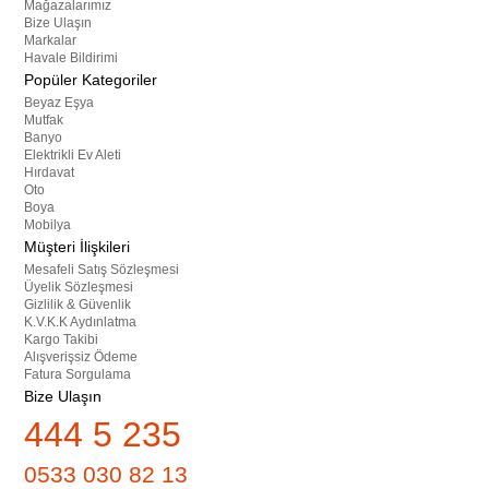
Mağazalarımız
Bize Ulaşın
Markalar
Havale Bildirimi
Popüler Kategoriler
Beyaz Eşya
Mutfak
Banyo
Elektrikli Ev Aleti
Hırdavat
Oto
Boya
Mobilya
Müşteri İlişkileri
Mesafeli Satış Sözleşmesi
Üyelik Sözleşmesi
Gizlilik & Güvenlik
K.V.K.K Aydınlatma
Kargo Takibi
Alışverişsiz Ödeme
Fatura Sorgulama
Bize Ulaşın
444 5 235
0533 030 82 13