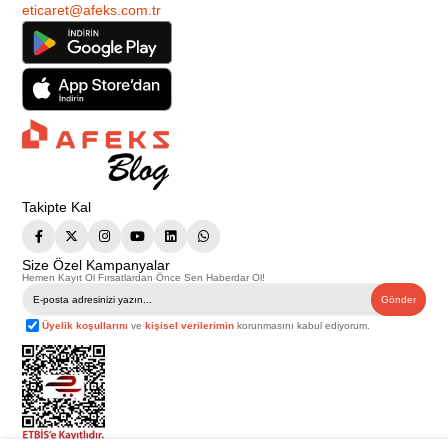
eticaret@afeks.com.tr
Takipte Kal
Size Özel Kampanyalar
Hemen Kayıt Ol Fırsatlardan Önce Sen Haberdar Ol!
Gönder
Üyelik koşullarını
ve
kişisel verilerimin
korunmasını kabul ediyorum.