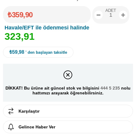
ADET
₺359,90
Havale/EFT ile ödenmesi halinde
3
2
3
,
9
1
₺59,98
' den başlayan taksitle
DİKKAT! Bu ürüne ait güncel stok ve bilgisini
444 5 235
nolu
hattımızı arayarak öğrenebilirsiniz.
Karşılaştır
Gelince Haber Ver