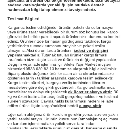
açıklamalar sürekli olarak güncellenmektedir. Bazı detaylar
sadece kataloglarda yer aldığı için mutlaka destek
hattımızdan bilgi talep etmenizi tavsiye ederiz.
Teslimat Bilgileri
Kargonuz teslim edildiğinde, ürünün paketinde deformasyon
veya ürüne zarar verebilecek bir durum söz konusu ise, kargo
görevlisi ile birlikte paketi açarak ürünlerinizin durumunu kontrol
ediniz. Ürünlerinizde bir hasar gördüğünüz takdirde, kargo
yetkilisinden tutanak tutmasını isteyiniz ve paketi teslim
almayınız. Aksi durumlarda ürünlerin
iadesi ve değişimi
yapılmamaktadır
. Tutanak tutulan ürünler kargo firması
tarafından bize ulaştırılacak ve ürünlerin değişimi yapılacaktır.
Değişim veya iade işleminiz için Afeks Yapı Market müşteri
hizmetleri
0533 030 82 13
hattımıza ulaşarak bilgi alabilirsiniz.
Sipariş oluşturduğunuz ürünler satın alma ekranlarında size
gösterilen tarih / tarihler arasında kargoya teslim edilecektir.
Kargo teslim süreleri, kargoya veriliş tarihinden itibaren
mesafelere göre değişiklik gösterebilir. Kargo teslimatlarında
mesafelerden dolayı oluşabilecek
ek ücretler alıcıya aittir
. 30
kg ve üzeri teslimatlar araç üstü gerçekleşmektedir ve teslimat
süreleri uzayabilir. Cayma hakkı kullanılması nedeni ile iade
edilen ürüne ilişkin kargo/nakliyat bedeli
alıcıya aittir
.
Eğer satın aldığınız ürün kurulum gerektiriyorsa, size en yakın
yetkili servisi arayın. Ürünün kutusunun (ambalajının) açılması
ve kurulum işlemi mutlaka yetkili servis tarafından
yapılmalıdır. Aksi taktirde ürününüz
garanti kapsamı dışında