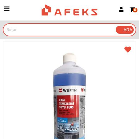
0
Üye Girişi
Üye Ol
Google İle Bağlan