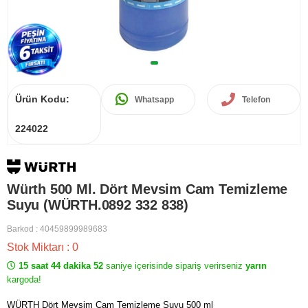
Ürün Kodu:
Whatsapp
Telefon
224022
Würth 500 Ml. Dört Mevsim Cam Temizleme
Suyu (WÜRTH.0892 332 838)
Barkod
:
40459899989683
Stok Miktarı
:
0
15 saat 44 dakika 52
saniye içerisinde sipariş verirseniz
yarın
kargoda!
WÜRTH Dört Mevsim Cam Temizleme Suyu 500 ml