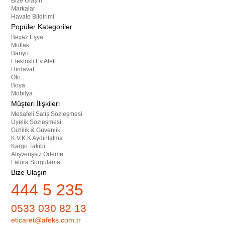
Bize Ulaşın
Markalar
Havale Bildirimi
Popüler Kategoriler
Beyaz Eşya
Mutfak
Banyo
Elektrikli Ev Aleti
Hırdavat
Oto
Boya
Mobilya
Müşteri İlişkileri
Mesafeli Satış Sözleşmesi
Üyelik Sözleşmesi
Gizlilik & Güvenlik
K.V.K.K Aydınlatma
Kargo Takibi
Alışverişsiz Ödeme
Fatura Sorgulama
Bize Ulaşın
444 5 235
0533 030 82 13
eticaret@afeks.com.tr