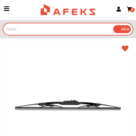
0
Üye Girişi
Üye Ol
Google İle Bağlan