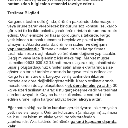
hattımızdan bilgi talep etmenizi tavsiye ederiz.
Teslimat Bilgileri
Kargonuz teslim edildiğinde, ürünün paketinde deformasyon
veya ürüne zarar verebilecek bir durum söz konusu ise, kargo
görevlisi ile birlikte paketi açarak ürünlerinizin durumunu kontrol
ediniz. Ürünlerinizde bir hasar gördüğünüz takdirde, kargo
yetkilisinden tutanak tutmasını isteyiniz ve paketi teslim
almayınız. Aksi durumlarda ürünlerin
iadesi ve değişimi
yapılmamaktadır
. Tutanak tutulan ürünler kargo firması
tarafından bize ulaştırılacak ve ürünlerin değişimi yapılacaktır.
Değişim veya iade işleminiz için Afeks Yapı Market müşteri
hizmetleri
0533 030 82 13
hattımıza ulaşarak bilgi alabilirsiniz.
Sipariş oluşturduğunuz ürünler satın alma ekranlarında size
gösterilen tarih / tarihler arasında kargoya teslim edilecektir.
Kargo teslim süreleri, kargoya veriliş tarihinden itibaren
mesafelere göre değişiklik gösterebilir. Kargo teslimatlarında
mesafelerden dolayı oluşabilecek
ek ücretler alıcıya aittir
. 30
kg ve üzeri teslimatlar araç üstü gerçekleşmektedir ve teslimat
süreleri uzayabilir. Cayma hakkı kullanılması nedeni ile iade
edilen ürüne ilişkin kargo/nakliyat bedeli
alıcıya aittir
.
Eğer satın aldığınız ürün kurulum gerektiriyorsa, size en yakın
yetkili servisi arayın. Ürünün kutusunun (ambalajının) açılması
ve kurulum işlemi mutlaka yetkili servis tarafından
yapılmalıdır. Aksi taktirde ürününüz
garanti kapsamı dışında
kalır
.