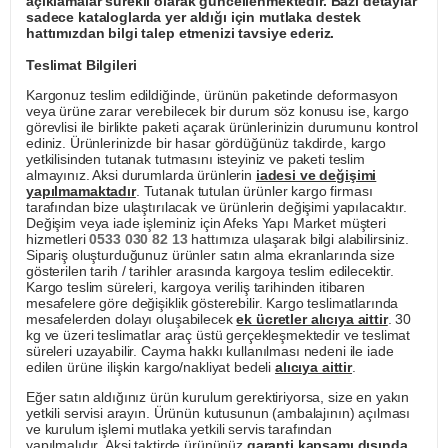
açıklamalar sürekli olarak güncellenmektedir. Bazı detaylar
sadece kataloglarda yer aldığı için mutlaka destek
hattımızdan bilgi talep etmenizi tavsiye ederiz.
Teslimat Bilgileri
Kargonuz teslim edildiğinde, ürünün paketinde deformasyon
veya ürüne zarar verebilecek bir durum söz konusu ise, kargo
görevlisi ile birlikte paketi açarak ürünlerinizin durumunu kontrol
ediniz. Ürünlerinizde bir hasar gördüğünüz takdirde, kargo
yetkilisinden tutanak tutmasını isteyiniz ve paketi teslim
almayınız. Aksi durumlarda ürünlerin
iadesi ve değişimi
yapılmamaktadır
. Tutanak tutulan ürünler kargo firması
tarafından bize ulaştırılacak ve ürünlerin değişimi yapılacaktır.
Değişim veya iade işleminiz için Afeks Yapı Market müşteri
hizmetleri
0533 030 82 13
hattımıza ulaşarak bilgi alabilirsiniz.
Sipariş oluşturduğunuz ürünler satın alma ekranlarında size
gösterilen tarih / tarihler arasında kargoya teslim edilecektir.
Kargo teslim süreleri, kargoya veriliş tarihinden itibaren
mesafelere göre değişiklik gösterebilir. Kargo teslimatlarında
mesafelerden dolayı oluşabilecek
ek ücretler alıcıya aittir
. 30
kg ve üzeri teslimatlar araç üstü gerçekleşmektedir ve teslimat
süreleri uzayabilir. Cayma hakkı kullanılması nedeni ile iade
edilen ürüne ilişkin kargo/nakliyat bedeli
alıcıya aittir
.
Eğer satın aldığınız ürün kurulum gerektiriyorsa, size en yakın
yetkili servisi arayın. Ürünün kutusunun (ambalajının) açılması
ve kurulum işlemi mutlaka yetkili servis tarafından
yapılmalıdır. Aksi taktirde ürününüz
garanti kapsamı dışında