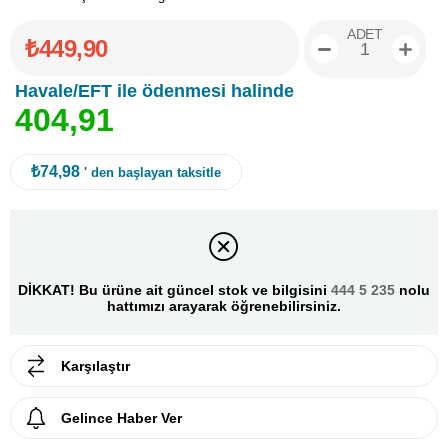
ADET
₺449,90
Havale/EFT ile ödenmesi halinde
4
0
4
,
9
1
₺74,98
' den başlayan taksitle
DİKKAT! Bu ürüne ait güncel stok ve bilgisini
444 5 235
nolu
hattımızı arayarak öğrenebilirsiniz.
Karşılaştır
Gelince Haber Ver