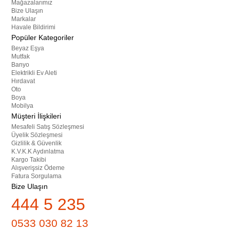
Mağazalarımız
Bize Ulaşın
Markalar
Havale Bildirimi
Popüler Kategoriler
Beyaz Eşya
Mutfak
Banyo
Elektrikli Ev Aleti
Hırdavat
Oto
Boya
Mobilya
Müşteri İlişkileri
Mesafeli Satış Sözleşmesi
Üyelik Sözleşmesi
Gizlilik & Güvenlik
K.V.K.K Aydınlatma
Kargo Takibi
Alışverişsiz Ödeme
Fatura Sorgulama
Bize Ulaşın
444 5 235
0533 030 82 13