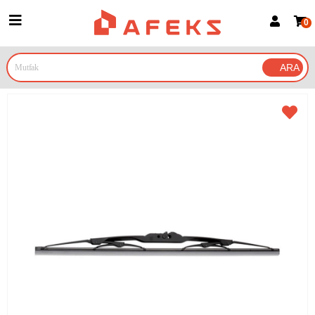
0
Üye Girişi
Üye Ol
Google İle Bağlan