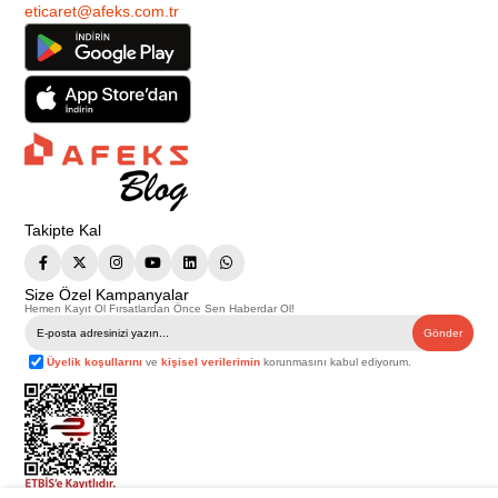
eticaret@afeks.com.tr
Takipte Kal
Size Özel Kampanyalar
Hemen Kayıt Ol Fırsatlardan Önce Sen Haberdar Ol!
Gönder
Üyelik koşullarını
ve
kişisel verilerimin
korunmasını kabul ediyorum.