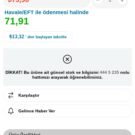
Havale/EFT ile ödenmesi halinde
7
1
,
9
1
₺13,32
' den başlayan taksitle
DİKKAT! Bu ürüne ait güncel stok ve bilgisini
444 5 235
nolu
hattımızı arayarak öğrenebilirsiniz.
Karşılaştır
Gelince Haber Ver
Ürün Özellikleri