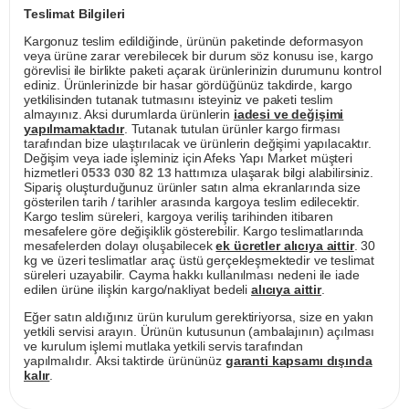
Teslimat Bilgileri
Kargonuz teslim edildiğinde, ürünün paketinde deformasyon
veya ürüne zarar verebilecek bir durum söz konusu ise, kargo
görevlisi ile birlikte paketi açarak ürünlerinizin durumunu kontrol
ediniz. Ürünlerinizde bir hasar gördüğünüz takdirde, kargo
yetkilisinden tutanak tutmasını isteyiniz ve paketi teslim
almayınız. Aksi durumlarda ürünlerin
iadesi ve değişimi
yapılmamaktadır
. Tutanak tutulan ürünler kargo firması
tarafından bize ulaştırılacak ve ürünlerin değişimi yapılacaktır.
Değişim veya iade işleminiz için Afeks Yapı Market müşteri
hizmetleri
0533 030 82 13
hattımıza ulaşarak bilgi alabilirsiniz.
Sipariş oluşturduğunuz ürünler satın alma ekranlarında size
gösterilen tarih / tarihler arasında kargoya teslim edilecektir.
Kargo teslim süreleri, kargoya veriliş tarihinden itibaren
mesafelere göre değişiklik gösterebilir. Kargo teslimatlarında
mesafelerden dolayı oluşabilecek
ek ücretler alıcıya aittir
. 30
kg ve üzeri teslimatlar araç üstü gerçekleşmektedir ve teslimat
süreleri uzayabilir. Cayma hakkı kullanılması nedeni ile iade
edilen ürüne ilişkin kargo/nakliyat bedeli
alıcıya aittir
.
Eğer satın aldığınız ürün kurulum gerektiriyorsa, size en yakın
yetkili servisi arayın. Ürünün kutusunun (ambalajının) açılması
ve kurulum işlemi mutlaka yetkili servis tarafından
yapılmalıdır. Aksi taktirde ürününüz
garanti kapsamı dışında
kalır
.