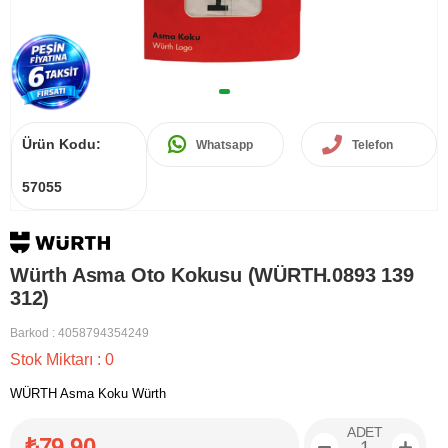
Ürün Kodu:
Whatsapp
Telefon
57055
Würth Asma Oto Kokusu (WÜRTH.0893 139
312)
Barkod
:
4058794354249
Stok Miktarı
:
0
WÜRTH Asma Koku Würth
ADET
₺79,90