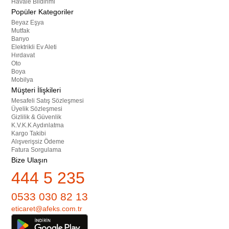
Havale Bildirimi
Popüler Kategoriler
Beyaz Eşya
Mutfak
Banyo
Elektrikli Ev Aleti
Hırdavat
Oto
Boya
Mobilya
Müşteri İlişkileri
Mesafeli Satış Sözleşmesi
Üyelik Sözleşmesi
Gizlilik & Güvenlik
K.V.K.K Aydınlatma
Kargo Takibi
Alışverişsiz Ödeme
Fatura Sorgulama
Bize Ulaşın
444 5 235
0533 030 82 13
eticaret@afeks.com.tr