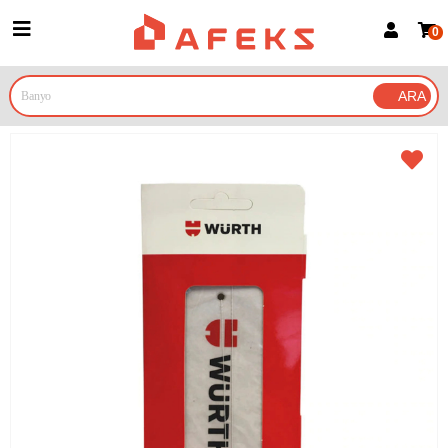
0
Üye Girişi
Üye Ol
Google İle Bağlan