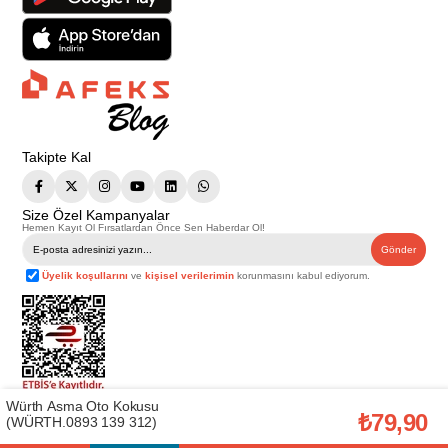
Takipte Kal
Size Özel Kampanyalar
Hemen Kayıt Ol Fırsatlardan Önce Sen Haberdar Ol!
Gönder
Üyelik koşullarını
ve
kişisel verilerimin
korunmasını kabul ediyorum.
Würth Asma Oto Kokusu
Telif Hakkı © 2026
Afeks Yapı Market
. Tüm hakları saklıdır.
₺79,90
(WÜRTH.0893 139 312)
Bu web sitesindeki tüm ürünler ticari amaçlıdır. Web sitemizde yer alan
görsel ve yazılı içerikler firmamıza ait olup, firmamızın yazılı izni alınmadan