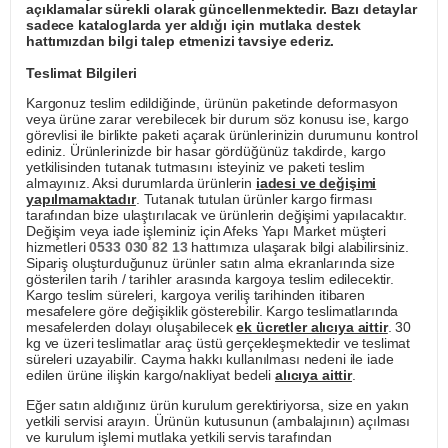
açıklamalar sürekli olarak güncellenmektedir. Bazı detaylar
sadece kataloglarda yer aldığı için mutlaka destek
hattımızdan bilgi talep etmenizi tavsiye ederiz.
Teslimat Bilgileri
Kargonuz teslim edildiğinde, ürünün paketinde deformasyon
veya ürüne zarar verebilecek bir durum söz konusu ise, kargo
görevlisi ile birlikte paketi açarak ürünlerinizin durumunu kontrol
ediniz. Ürünlerinizde bir hasar gördüğünüz takdirde, kargo
yetkilisinden tutanak tutmasını isteyiniz ve paketi teslim
almayınız. Aksi durumlarda ürünlerin
iadesi ve değişimi
yapılmamaktadır
. Tutanak tutulan ürünler kargo firması
tarafından bize ulaştırılacak ve ürünlerin değişimi yapılacaktır.
Değişim veya iade işleminiz için Afeks Yapı Market müşteri
hizmetleri
0533 030 82 13
hattımıza ulaşarak bilgi alabilirsiniz.
Sipariş oluşturduğunuz ürünler satın alma ekranlarında size
gösterilen tarih / tarihler arasında kargoya teslim edilecektir.
Kargo teslim süreleri, kargoya veriliş tarihinden itibaren
mesafelere göre değişiklik gösterebilir. Kargo teslimatlarında
mesafelerden dolayı oluşabilecek
ek ücretler alıcıya aittir
. 30
kg ve üzeri teslimatlar araç üstü gerçekleşmektedir ve teslimat
süreleri uzayabilir. Cayma hakkı kullanılması nedeni ile iade
edilen ürüne ilişkin kargo/nakliyat bedeli
alıcıya aittir
.
Eğer satın aldığınız ürün kurulum gerektiriyorsa, size en yakın
yetkili servisi arayın. Ürünün kutusunun (ambalajının) açılması
ve kurulum işlemi mutlaka yetkili servis tarafından