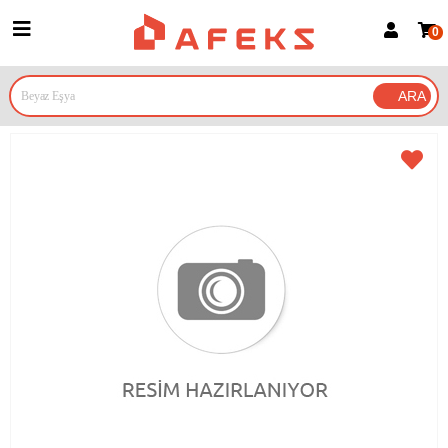
0
Üye Girişi
Üye Ol
Google İle Bağlan