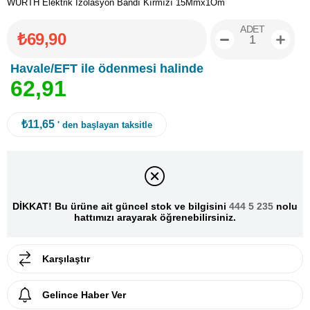
WÜRTH Elektrik İzolasyon Bandı Kırmızı 15Mmx1Om
ADET
₺69,90
Havale/EFT ile ödenmesi halinde
6
2
,
9
1
₺11,65
' den başlayan taksitle
DİKKAT! Bu ürüne ait güncel stok ve bilgisini
444 5 235
nolu
hattımızı arayarak öğrenebilirsiniz.
Karşılaştır
Gelince Haber Ver