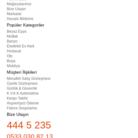
Mağazalarımız
Bize Ulaşın
Markalar
Havale Bildirimi
Popüler Kategoriler
Beyaz Eşya
Mutfak
Banyo
Elektrikli Ev Aleti
Hırdavat
Oto
Boya
Mobilya
Müşteri İlişkileri
Mesafeli Satış Sözleşmesi
Üyelik Sözleşmesi
Gizlilik & Güvenlik
K.V.K.K Aydınlatma
Kargo Takibi
Alışverişsiz Ödeme
Fatura Sorgulama
Bize Ulaşın
444 5 235
0533 030 82 13