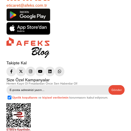
eticaret@afeks.com.tr
Takipte Kal
Size Özel Kampanyalar
Hemen Kayıt Ol Fırsatlardan Önce Sen Haberdar Ol!
Gönder
Üyelik koşullarını
ve
kişisel verilerimin
korunmasını kabul ediyorum.