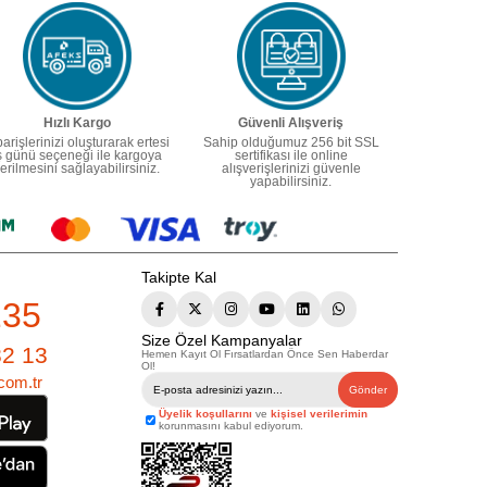
Hızlı Kargo
Güvenli Alışveriş
parişlerinizi oluşturarak ertesi
Sahip olduğumuz 256 bit SSL
ş günü seçeneği ile kargoya
sertifikası ile online
erilmesini sağlayabilirsiniz.
alışverişlerinizi güvenle
yapabilirsiniz.
Takipte Kal
235
Size Özel Kampanyalar
82 13
Hemen Kayıt Ol Fırsatlardan Önce Sen Haberdar
Ol!
com.tr
Gönder
Üyelik koşullarını
ve
kişisel verilerimin
korunmasını kabul ediyorum.