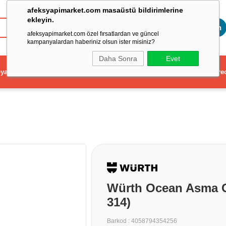
afeksyapimarket.com masaüstü bildirimlerine
ekleyin.
Toptan
afeksyapimarket.com özel fırsatlardan ve güncel
kampanyalardan haberiniz olsun ister misiniz?
Daha Sonra
Evet
ya
Elektrikli El Aleti
Aydınlatma ve Elektrik
Dekorasyon ve Ev Gere
Würth Ocean Asma 
314)
Barkod
:
4058794354256