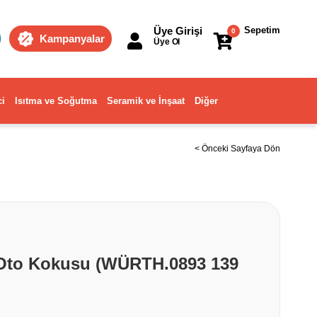
Üye Girişi
Sepetim
0
Kampanyalar
Üye Ol
ci
Isıtma ve Soğutma
Seramik ve İnşaat
Diğer
< Önceki Sayfaya Dön
Oto Kokusu (WÜRTH.0893 139