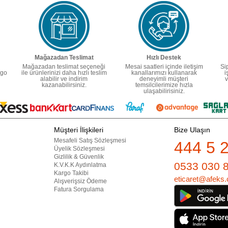
Mağazadan Teslimat
Hızlı Destek
Mağazadan teslimat seçeneği
Mesai saatleri içinde iletişim
Si
rgo
ile ürünlerinizi daha hızlı teslim
kanallarımızı kullanarak
i
alabilir ve indirim
deneyimli müşteri
v
kazanabilirsiniz.
temsilcilerimize hızla
ulaşabilirisiniz.
Müşteri İlişkileri
Bize Ulaşın
Mesafeli Satış Sözleşmesi
444 5 
Üyelik Sözleşmesi
Gizlilik & Güvenlik
0533 030 
K.V.K.K Aydınlatma
Kargo Takibi
eticaret@afeks.
Alışverişsiz Ödeme
Fatura Sorgulama