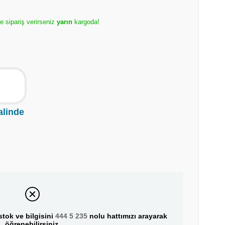
de sipariş verirseniz
yarın
kargoda!
alinde
tok ve bilgisini
444 5 235
nolu hattımızı arayarak
öğrenebilirsiniz.