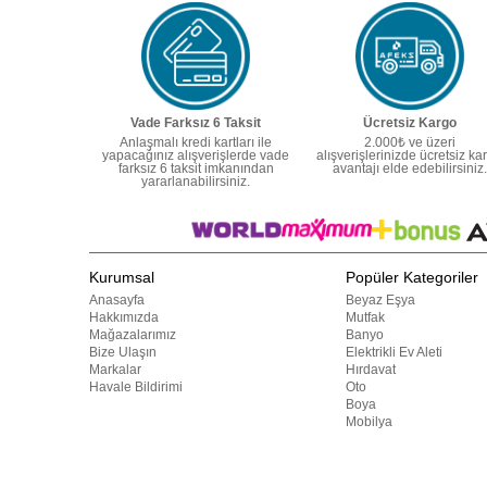
Vade Farksız 6 Taksit
Ücretsiz Kargo
Anlaşmalı kredi kartları ile
2.000₺ ve üzeri
yapacağınız alışverişlerde vade
alışverişlerinizde ücretsiz ka
farksız 6 taksit imkanından
avantajı elde edebilirsiniz.
yararlanabilirsiniz.
Kurumsal
Popüler Kategoriler
Anasayfa
Beyaz Eşya
Hakkımızda
Mutfak
Mağazalarımız
Banyo
Bize Ulaşın
Elektrikli Ev Aleti
Markalar
Hırdavat
Havale Bildirimi
Oto
Boya
Mobilya