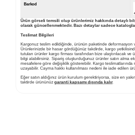
Barkod
Ürün görseli temsili olup ürünlerimiz hakkında detaylı bil
olarak güncellenmektedir. Bazı detaylar sadece kataloglar
Teslimat Bilgileri
Kargonuz teslim edildiğinde, ürünün paketinde deformasyon vey
Ürünlerinizde bir hasar gördüğünüz takdirde, kargo yetkilisind
tutulan ürünler kargo firması tarafından bize ulaştırılacak ve 
bilgi alabilirsiniz. Sipariş oluşturduğunuz ürünler satın alma ek
mesafelere göre değişiklik gösterebilir. Kargo teslimatlarınd
uzayabilir. Cayma hakkı kullanılması nedeni ile iade edilen ürü
Eğer satın aldığınız ürün kurulum gerektiriyorsa, size en yakın
taktirde ürününüz
garanti kapsamı dışında kalır
.