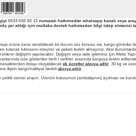
giyi
0533 030 82 13
numaralı hattımızdan whatsapp kanalı veya arayar
da yer aldığı için mutlaka destek hattımızdan bilgi talep etmenizi t
a ürüne zarar verebilecek bir durum söz konusu ise, kargo görevlisi ile b
en tutanak tutmasını isteyiniz ve paketi teslim almayınız. Aksi durumlard
ürünlerin değişimi yapılacaktır. Değişim veya iade işleminiz için Afeks Ya
ranlarında size gösterilen tarih / tarihler arasında kargoya teslim edilecekt
a mesafelerden dolayı oluşabilecek
ek ücretler alıcıya aittir
. 30 kg ve üzer
ne ilişkin kargo/nakliyat bedeli
alıcıya aittir
.
 yetkili servisi arayın. Ürünün kutusunun (ambalajının) açılması ve kurulu