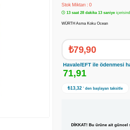
Stok Miktarı
:
0
13 saat 28 dakika 12 saniye
içerisin
WÜRTH Asma Koku Ocean
₺79,90
Havale/EFT ile ödenmesi h
7
1
,
9
1
₺13,32
' den başlayan taksitle
DİKKAT! Bu ürüne ait güncel s