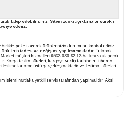
ak talep edebilirsiniz. Sitemizdeki açıklamalar sürekli
avsiye ederiz.
irlikte paketi açarak ürünlerinizin durumunu kontrol ediniz.
a ürünlerin
iadesi ve değişimi yapılmamaktadır
. Tutanak
pı Market müşteri hizmetleri
0533 030 82 13
hattımıza ulaşarak
ir. Kargo teslim süreleri, kargoya veriliş tarihinden itibaren
i teslimatlar araç üstü gerçekleşmektedir ve teslimat süreleri
m işlemi mutlaka yetkili servis tarafından yapılmalıdır. Aksi