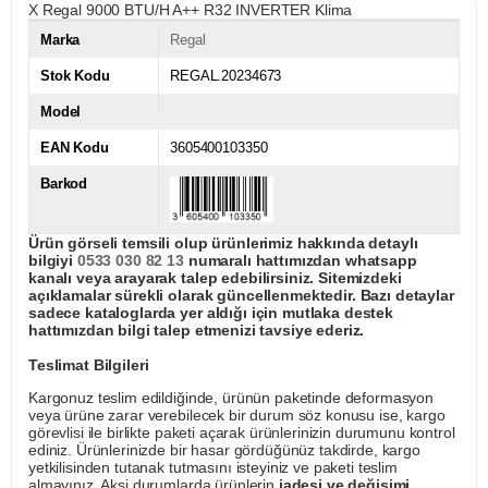
X Regal 9000 BTU/H A++ R32 INVERTER Klima
Marka
Regal
Stok Kodu
REGAL.20234673
Model
EAN Kodu
3605400103350
Barkod
Ürün görseli temsili olup ürünlerimiz hakkında detaylı
bilgiyi
0533 030 82 13
numaralı hattımızdan whatsapp
kanalı veya arayarak talep edebilirsiniz. Sitemizdeki
açıklamalar sürekli olarak güncellenmektedir. Bazı detaylar
sadece kataloglarda yer aldığı için mutlaka destek
hattımızdan bilgi talep etmenizi tavsiye ederiz.
Teslimat Bilgileri
Kargonuz teslim edildiğinde, ürünün paketinde deformasyon
veya ürüne zarar verebilecek bir durum söz konusu ise, kargo
görevlisi ile birlikte paketi açarak ürünlerinizin durumunu kontrol
ediniz. Ürünlerinizde bir hasar gördüğünüz takdirde, kargo
yetkilisinden tutanak tutmasını isteyiniz ve paketi teslim
almayınız. Aksi durumlarda ürünlerin
iadesi ve değişimi