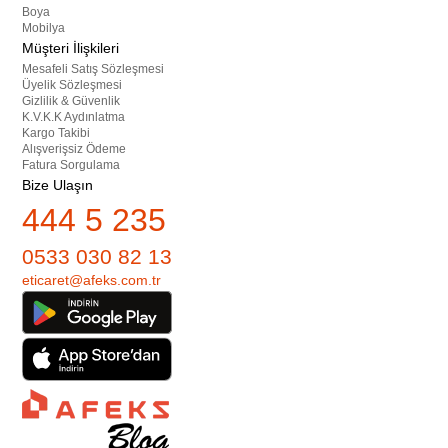
Boya
Mobilya
Müşteri İlişkileri
Mesafeli Satış Sözleşmesi
Üyelik Sözleşmesi
Gizlilik & Güvenlik
K.V.K.K Aydınlatma
Kargo Takibi
Alışverişsiz Ödeme
Fatura Sorgulama
Bize Ulaşın
444 5 235
0533 030 82 13
eticaret@afeks.com.tr