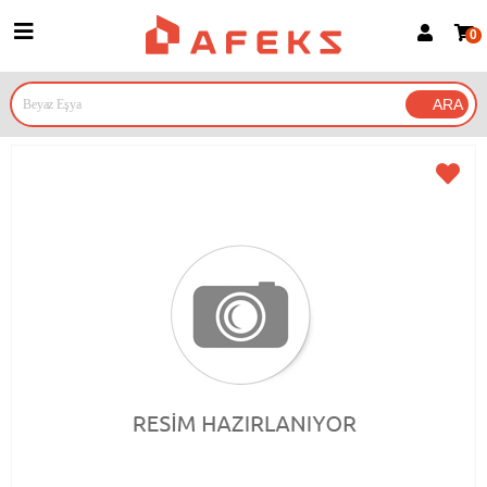
0
Üye Girişi
Üye Ol
Google İle Bağlan