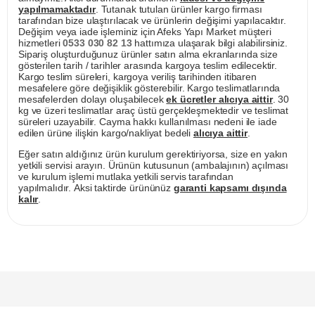
yapılmamaktadır
. Tutanak tutulan ürünler kargo firması
tarafından bize ulaştırılacak ve ürünlerin değişimi yapılacaktır.
Değişim veya iade işleminiz için Afeks Yapı Market müşteri
hizmetleri
0533 030 82 13
hattımıza ulaşarak bilgi alabilirsiniz.
Sipariş oluşturduğunuz ürünler satın alma ekranlarında size
gösterilen tarih / tarihler arasında kargoya teslim edilecektir.
Kargo teslim süreleri, kargoya veriliş tarihinden itibaren
mesafelere göre değişiklik gösterebilir. Kargo teslimatlarında
mesafelerden dolayı oluşabilecek
ek ücretler alıcıya aittir
. 30
kg ve üzeri teslimatlar araç üstü gerçekleşmektedir ve teslimat
süreleri uzayabilir. Cayma hakkı kullanılması nedeni ile iade
edilen ürüne ilişkin kargo/nakliyat bedeli
alıcıya aittir
.
Eğer satın aldığınız ürün kurulum gerektiriyorsa, size en yakın
yetkili servisi arayın. Ürünün kutusunun (ambalajının) açılması
ve kurulum işlemi mutlaka yetkili servis tarafından
yapılmalıdır. Aksi taktirde ürününüz
garanti kapsamı dışında
kalır
.