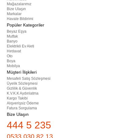
Mağazalarımız
Bize Ulaşın
Markalar
Havale Bildirimi
Popüler Kategoriler
Beyaz Eşya
Mutfak
Banyo
Elektrikli Ev Aleti
Hırdavat
Oto
Boya
Mobilya
Müşteri İlişkileri
Mesafeli Satış Sözleşmesi
Üyelik Sözleşmesi
Gizlilik & Güvenlik
K.V.K.K Aydınlatma
Kargo Takibi
Alışverişsiz Ödeme
Fatura Sorgulama
Bize Ulaşın
444 5 235
0533 030 82 13