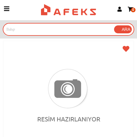
0
Üye Girişi
Üye Ol
Google İle Bağlan