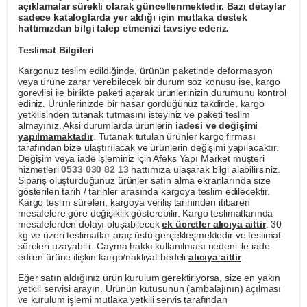
açıklamalar sürekli olarak güncellenmektedir. Bazı detaylar
sadece kataloglarda yer aldığı için mutlaka destek
hattımızdan bilgi talep etmenizi tavsiye ederiz.
Teslimat Bilgileri
Kargonuz teslim edildiğinde, ürünün paketinde deformasyon
veya ürüne zarar verebilecek bir durum söz konusu ise, kargo
görevlisi ile birlikte paketi açarak ürünlerinizin durumunu kontrol
ediniz. Ürünlerinizde bir hasar gördüğünüz takdirde, kargo
yetkilisinden tutanak tutmasını isteyiniz ve paketi teslim
almayınız. Aksi durumlarda ürünlerin
iadesi ve değişimi
yapılmamaktadır
. Tutanak tutulan ürünler kargo firması
tarafından bize ulaştırılacak ve ürünlerin değişimi yapılacaktır.
Değişim veya iade işleminiz için Afeks Yapı Market müşteri
hizmetleri
0533 030 82 13
hattımıza ulaşarak bilgi alabilirsiniz.
Sipariş oluşturduğunuz ürünler satın alma ekranlarında size
gösterilen tarih / tarihler arasında kargoya teslim edilecektir.
Kargo teslim süreleri, kargoya veriliş tarihinden itibaren
mesafelere göre değişiklik gösterebilir. Kargo teslimatlarında
mesafelerden dolayı oluşabilecek
ek ücretler alıcıya aittir
. 30
kg ve üzeri teslimatlar araç üstü gerçekleşmektedir ve teslimat
süreleri uzayabilir. Cayma hakkı kullanılması nedeni ile iade
edilen ürüne ilişkin kargo/nakliyat bedeli
alıcıya aittir
.
Eğer satın aldığınız ürün kurulum gerektiriyorsa, size en yakın
yetkili servisi arayın. Ürünün kutusunun (ambalajının) açılması
ve kurulum işlemi mutlaka yetkili servis tarafından