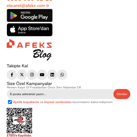
eticaret@afeks.com.tr
Takipte Kal
Size Özel Kampanyalar
Hemen Kayıt Ol Fırsatlardan Önce Sen Haberdar Ol!
Gönder
Üyelik koşullarını
ve
kişisel verilerimin
korunmasını kabul ediyorum.