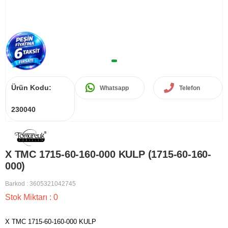
Ürün Kodu:
Whatsapp
Telefon
230040
X TMC 1715-60-160-000 KULP (1715-60-160-
000)
Barkod
:
3605321042745
Stok Miktarı
:
0
X TMC 1715-60-160-000 KULP