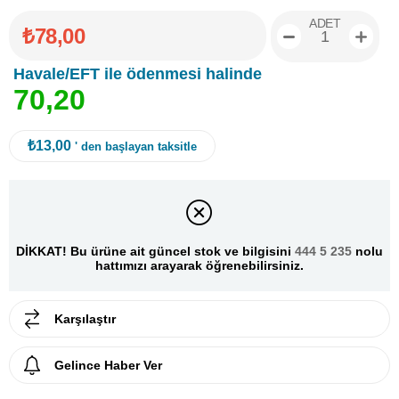
ADET
₺78,00
Havale/EFT ile ödenmesi halinde
7
0
,
2
0
₺13,00
' den başlayan taksitle
DİKKAT! Bu ürüne ait güncel stok ve bilgisini
444 5 235
nolu
hattımızı arayarak öğrenebilirsiniz.
Karşılaştır
Gelince Haber Ver