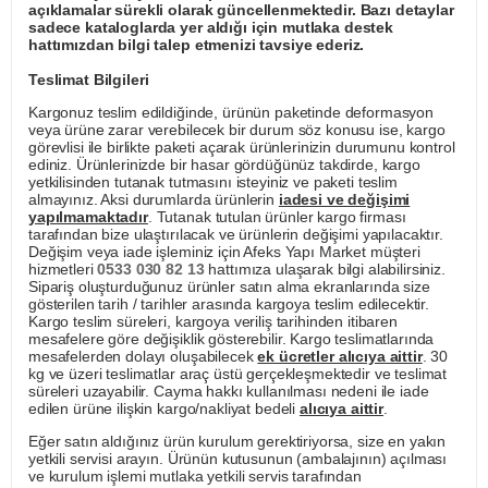
açıklamalar sürekli olarak güncellenmektedir. Bazı detaylar
sadece kataloglarda yer aldığı için mutlaka destek
hattımızdan bilgi talep etmenizi tavsiye ederiz.
Teslimat Bilgileri
Kargonuz teslim edildiğinde, ürünün paketinde deformasyon
veya ürüne zarar verebilecek bir durum söz konusu ise, kargo
görevlisi ile birlikte paketi açarak ürünlerinizin durumunu kontrol
ediniz. Ürünlerinizde bir hasar gördüğünüz takdirde, kargo
yetkilisinden tutanak tutmasını isteyiniz ve paketi teslim
almayınız. Aksi durumlarda ürünlerin
iadesi ve değişimi
yapılmamaktadır
. Tutanak tutulan ürünler kargo firması
tarafından bize ulaştırılacak ve ürünlerin değişimi yapılacaktır.
Değişim veya iade işleminiz için Afeks Yapı Market müşteri
hizmetleri
0533 030 82 13
hattımıza ulaşarak bilgi alabilirsiniz.
Sipariş oluşturduğunuz ürünler satın alma ekranlarında size
gösterilen tarih / tarihler arasında kargoya teslim edilecektir.
Kargo teslim süreleri, kargoya veriliş tarihinden itibaren
mesafelere göre değişiklik gösterebilir. Kargo teslimatlarında
mesafelerden dolayı oluşabilecek
ek ücretler alıcıya aittir
. 30
kg ve üzeri teslimatlar araç üstü gerçekleşmektedir ve teslimat
süreleri uzayabilir. Cayma hakkı kullanılması nedeni ile iade
edilen ürüne ilişkin kargo/nakliyat bedeli
alıcıya aittir
.
Eğer satın aldığınız ürün kurulum gerektiriyorsa, size en yakın
yetkili servisi arayın. Ürünün kutusunun (ambalajının) açılması
ve kurulum işlemi mutlaka yetkili servis tarafından