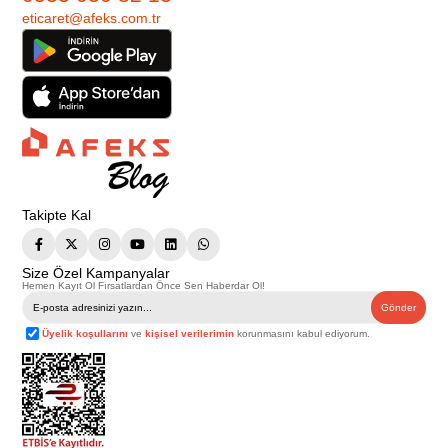
eticaret@afeks.com.tr
Takipte Kal
Size Özel Kampanyalar
Hemen Kayıt Ol Fırsatlardan Önce Sen Haberdar Ol!
Gönder
Üyelik koşullarını
ve
kişisel verilerimin
korunmasını kabul ediyorum.