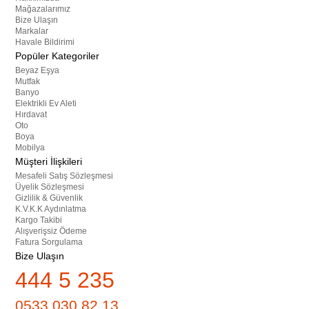
Mağazalarımız
Bize Ulaşın
Markalar
Havale Bildirimi
Popüler Kategoriler
Beyaz Eşya
Mutfak
Banyo
Elektrikli Ev Aleti
Hırdavat
Oto
Boya
Mobilya
Müşteri İlişkileri
Mesafeli Satış Sözleşmesi
Üyelik Sözleşmesi
Gizlilik & Güvenlik
K.V.K.K Aydınlatma
Kargo Takibi
Alışverişsiz Ödeme
Fatura Sorgulama
Bize Ulaşın
444 5 235
0533 030 82 13