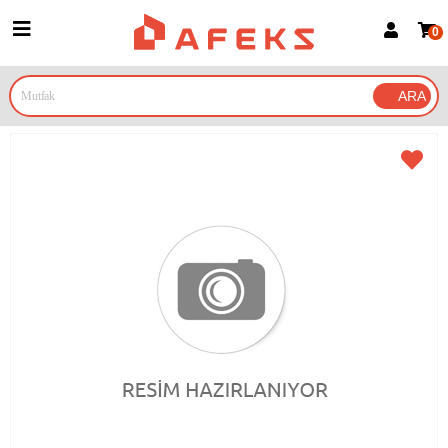
0
Üye Girişi
Üye Ol
Google İle Bağlan