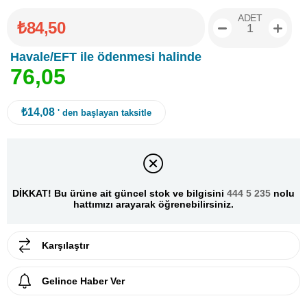
ADET
₺84,50
Havale/EFT ile ödenmesi halinde
7
6
,
0
5
₺14,08
' den başlayan taksitle
DİKKAT! Bu ürüne ait güncel stok ve bilgisini
444 5 235
nolu
hattımızı arayarak öğrenebilirsiniz.
Karşılaştır
Gelince Haber Ver