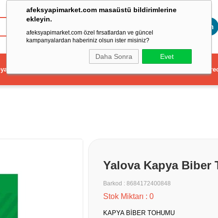
afeksyapimarket.com masaüstü bildirimlerine
ekleyin.
Toptan
afeksyapimarket.com özel fırsatlardan ve güncel
kampanyalardan haberiniz olsun ister misiniz?
Daha Sonra
Evet
ya
Elektrikli El Aleti
Aydınlatma ve Elektrik
Dekorasyon ve Ev Gere
Yalova Kapya Biber
Barkod
:
8684172400848
Stok Miktarı
:
0
KAPYA BİBER TOHUMU