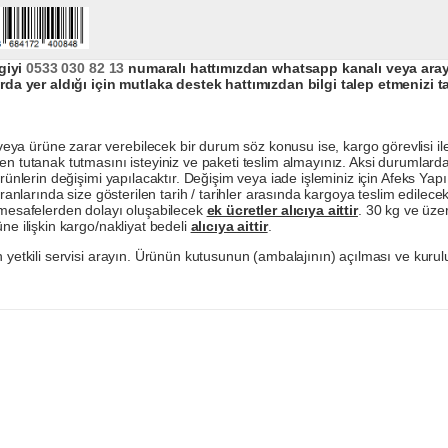
giyi
0533 030 82 13
numaralı hattımızdan whatsapp kanalı veya arayar
da yer aldığı için mutlaka destek hattımızdan bilgi talep etmenizi t
a ürüne zarar verebilecek bir durum söz konusu ise, kargo görevlisi ile b
en tutanak tutmasını isteyiniz ve paketi teslim almayınız. Aksi durumlard
ürünlerin değişimi yapılacaktır. Değişim veya iade işleminiz için Afeks Ya
ranlarında size gösterilen tarih / tarihler arasında kargoya teslim edilecekt
a mesafelerden dolayı oluşabilecek
ek ücretler alıcıya aittir
. 30 kg ve üzer
ne ilişkin kargo/nakliyat bedeli
alıcıya aittir
.
 yetkili servisi arayın. Ürünün kutusunun (ambalajının) açılması ve kurulu