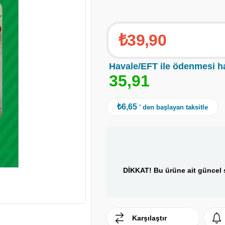
₺39,90
Havale/EFT ile ödenmesi h
3
5
,
9
1
₺6,65
' den başlayan taksitle
DİKKAT! Bu ürüne ait güncel s
Karşılaştır