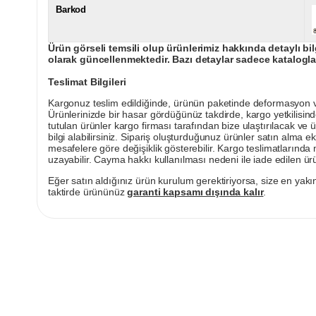
Barkod
Ürün görseli temsili olup ürünlerimiz hakkında detaylı bil
olarak güncellenmektedir. Bazı detaylar sadece kataloglar
Teslimat Bilgileri
Kargonuz teslim edildiğinde, ürünün paketinde deformasyon vey
Ürünlerinizde bir hasar gördüğünüz takdirde, kargo yetkilisind
tutulan ürünler kargo firması tarafından bize ulaştırılacak ve 
bilgi alabilirsiniz. Sipariş oluşturduğunuz ürünler satın alma ek
mesafelere göre değişiklik gösterebilir. Kargo teslimatlarınd
uzayabilir. Cayma hakkı kullanılması nedeni ile iade edilen ürü
Eğer satın aldığınız ürün kurulum gerektiriyorsa, size en yakın
taktirde ürününüz
garanti kapsamı dışında kalır
.