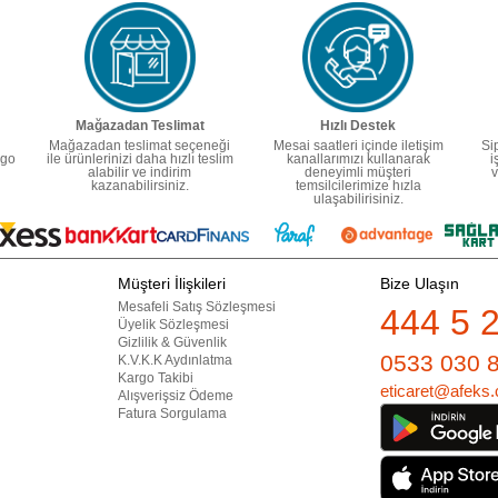
Mağazadan Teslimat
Hızlı Destek
Mağazadan teslimat seçeneği
Mesai saatleri içinde iletişim
Si
rgo
ile ürünlerinizi daha hızlı teslim
kanallarımızı kullanarak
i
alabilir ve indirim
deneyimli müşteri
v
kazanabilirsiniz.
temsilcilerimize hızla
ulaşabilirisiniz.
Müşteri İlişkileri
Bize Ulaşın
Mesafeli Satış Sözleşmesi
444 5 
Üyelik Sözleşmesi
Gizlilik & Güvenlik
0533 030 
K.V.K.K Aydınlatma
Kargo Takibi
eticaret@afeks.
Alışverişsiz Ödeme
Fatura Sorgulama