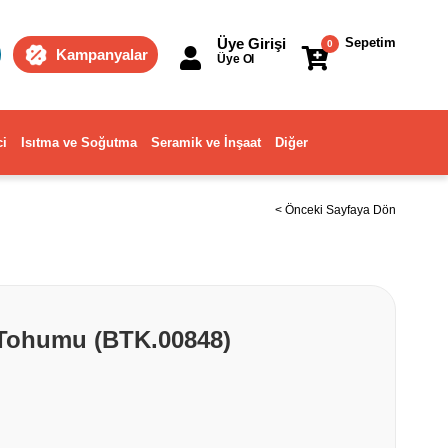
Üye Girişi
Sepetim
0
Kampanyalar
Üye Ol
ci
Isıtma ve Soğutma
Seramik ve İnşaat
Diğer
< Önceki Sayfaya Dön
 Tohumu (BTK.00848)