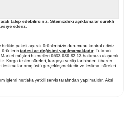
ak talep edebilirsiniz. Sitemizdeki açıklamalar sürekli
avsiye ederiz.
irlikte paketi açarak ürünlerinizin durumunu kontrol ediniz.
a ürünlerin
iadesi ve değişimi yapılmamaktadır
. Tutanak
pı Market müşteri hizmetleri
0533 030 82 13
hattımıza ulaşarak
ir. Kargo teslim süreleri, kargoya veriliş tarihinden itibaren
i teslimatlar araç üstü gerçekleşmektedir ve teslimat süreleri
m işlemi mutlaka yetkili servis tarafından yapılmalıdır. Aksi