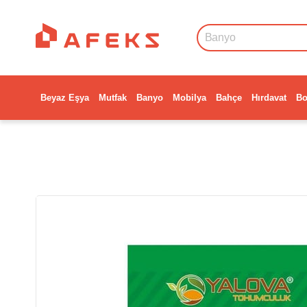
Beyaz Eşya
Mutfak
Banyo
Mobilya
Bahçe
Hırdavat
Bo