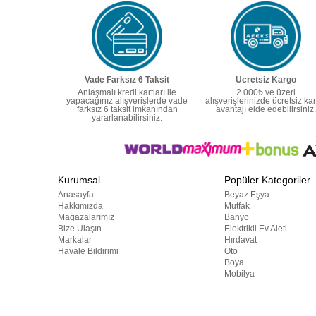
Vade Farksız 6 Taksit
Ücretsiz Kargo
Anlaşmalı kredi kartları ile
2.000₺ ve üzeri
yapacağınız alışverişlerde vade
alışverişlerinizde ücretsiz ka
farksız 6 taksit imkanından
avantajı elde edebilirsiniz.
yararlanabilirsiniz.
Kurumsal
Popüler Kategoriler
Anasayfa
Beyaz Eşya
Hakkımızda
Mutfak
Mağazalarımız
Banyo
Bize Ulaşın
Elektrikli Ev Aleti
Markalar
Hırdavat
Havale Bildirimi
Oto
Boya
Mobilya