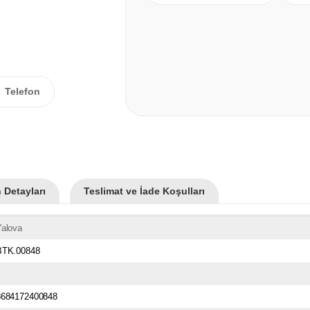
Telefon
 Detayları
Teslimat ve İade Koşulları
Yalova
BTK.00848
8684172400848