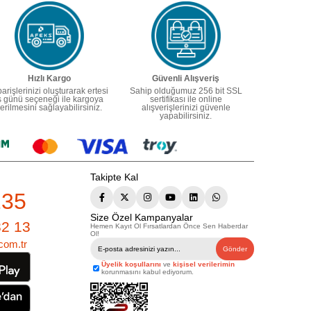
Hızlı Kargo
Güvenli Alışveriş
parişlerinizi oluşturarak ertesi
Sahip olduğumuz 256 bit SSL
ş günü seçeneği ile kargoya
sertifikası ile online
erilmesini sağlayabilirsiniz.
alışverişlerinizi güvenle
yapabilirsiniz.
Takipte Kal
235
Size Özel Kampanyalar
82 13
Hemen Kayıt Ol Fırsatlardan Önce Sen Haberdar
Ol!
com.tr
Gönder
Üyelik koşullarını
ve
kişisel verilerimin
korunmasını kabul ediyorum.