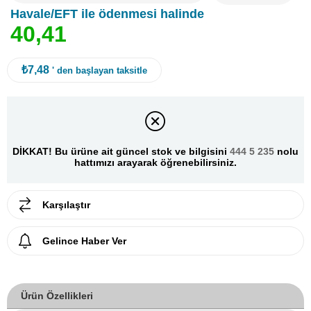
Havale/EFT ile ödenmesi halinde
4
0
,
4
1
₺7,48
' den başlayan taksitle
DİKKAT! Bu ürüne ait güncel stok ve bilgisini
444 5 235
nolu
hattımızı arayarak öğrenebilirsiniz.
Karşılaştır
Gelince Haber Ver
Ürün Özellikleri