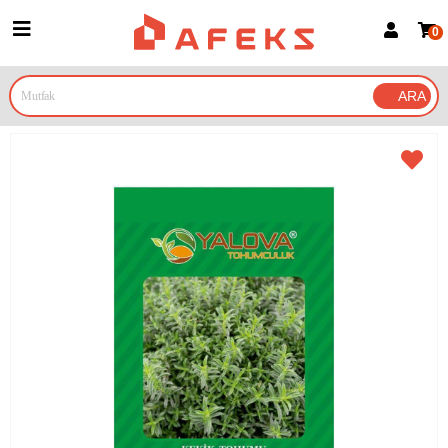
0
Üye Girişi
Üye Ol
Google İle Bağlan