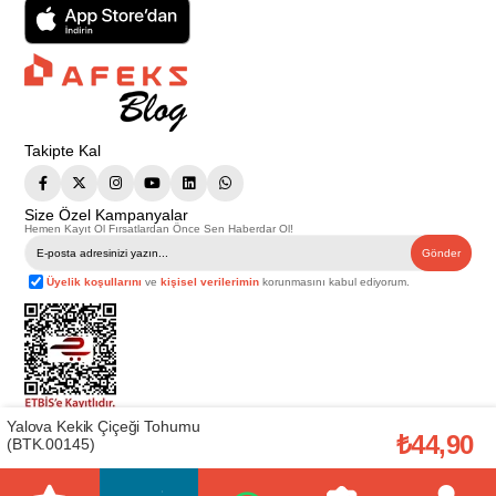
Takipte Kal
Size Özel Kampanyalar
Hemen Kayıt Ol Fırsatlardan Önce Sen Haberdar Ol!
Gönder
Üyelik koşullarını
ve
kişisel verilerimin
korunmasını kabul ediyorum.
Yalova Kekik Çiçeği Tohumu
Telif Hakkı © 2026
Afeks Yapı Market
. Tüm hakları saklıdır.
₺44,90
(BTK.00145)
Bu web sitesindeki tüm ürünler ticari amaçlıdır. Web sitemizde yer alan
görsel ve yazılı içerikler firmamıza ait olup, firmamızın yazılı izni alınmadan
hiçbir yazılı/görsel içerik, logo, kopyalanamaz, kaynak gösterilemez ve
başka yerlerde kullanılamaz. İçeriklerin izin alınmadan kopyalanması ve