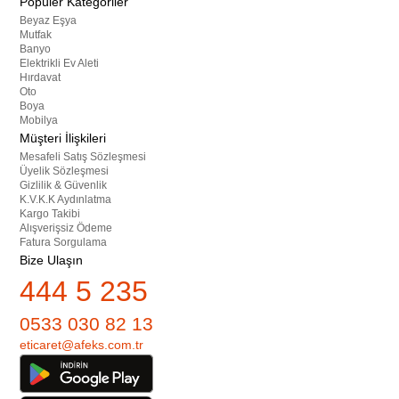
Popüler Kategoriler
Beyaz Eşya
Mutfak
Banyo
Elektrikli Ev Aleti
Hırdavat
Oto
Boya
Mobilya
Müşteri İlişkileri
Mesafeli Satış Sözleşmesi
Üyelik Sözleşmesi
Gizlilik & Güvenlik
K.V.K.K Aydınlatma
Kargo Takibi
Alışverişsiz Ödeme
Fatura Sorgulama
Bize Ulaşın
444 5 235
0533 030 82 13
eticaret@afeks.com.tr