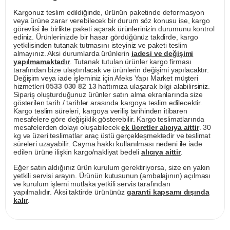
Kargonuz teslim edildiğinde, ürünün paketinde deformasyon
veya ürüne zarar verebilecek bir durum söz konusu ise, kargo
görevlisi ile birlikte paketi açarak ürünlerinizin durumunu kontrol
ediniz. Ürünlerinizde bir hasar gördüğünüz takdirde, kargo
yetkilisinden tutanak tutmasını isteyiniz ve paketi teslim
almayınız. Aksi durumlarda ürünlerin
iadesi ve değişimi
yapılmamaktadır
. Tutanak tutulan ürünler kargo firması
tarafından bize ulaştırılacak ve ürünlerin değişimi yapılacaktır.
Değişim veya iade işleminiz için Afeks Yapı Market müşteri
hizmetleri
0533 030 82 13
hattımıza ulaşarak bilgi alabilirsiniz.
Sipariş oluşturduğunuz ürünler satın alma ekranlarında size
gösterilen tarih / tarihler arasında kargoya teslim edilecektir.
Kargo teslim süreleri, kargoya veriliş tarihinden itibaren
mesafelere göre değişiklik gösterebilir. Kargo teslimatlarında
mesafelerden dolayı oluşabilecek
ek ücretler alıcıya aittir
. 30
kg ve üzeri teslimatlar araç üstü gerçekleşmektedir ve teslimat
süreleri uzayabilir. Cayma hakkı kullanılması nedeni ile iade
edilen ürüne ilişkin kargo/nakliyat bedeli
alıcıya aittir
.
Eğer satın aldığınız ürün kurulum gerektiriyorsa, size en yakın
yetkili servisi arayın. Ürünün kutusunun (ambalajının) açılması
ve kurulum işlemi mutlaka yetkili servis tarafından
yapılmalıdır. Aksi taktirde ürününüz
garanti kapsamı dışında
kalır
.