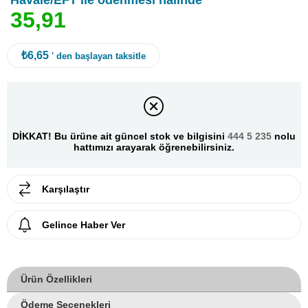
Havale/EFT ile ödenmesi halinde
3
5
,
9
1
₺6,65
' den başlayan taksitle
DİKKAT! Bu ürüne ait güncel stok ve bilgisini
444 5 235
nolu
hattımızı arayarak öğrenebilirsiniz.
Karşılaştır
Gelince Haber Ver
Ürün Özellikleri
Ödeme Seçenekleri