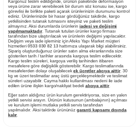
Kargonuz teslim edildiğinde, ürünün paketinde deformasyon
veya ürüne zarar verebilecek bir durum söz konusu ise, kargo
görevlisi ile birlikte paketi açarak ürünlerinizin durumunu kontrol
ediniz. Ürünlerinizde bir hasar gördüğünüz takdirde, kargo
yetkilisinden tutanak tutmasını isteyiniz ve paketi teslim
almayınız. Aksi durumlarda ürünlerin
iadesi ve değişimi
yapılmamaktadır
. Tutanak tutulan ürünler kargo firması
tarafından bize ulaştırılacak ve ürünlerin değişimi yapılacaktır.
Değişim veya iade işleminiz için Afeks Yapı Market müşteri
hizmetleri
0533 030 82 13
hattımıza ulaşarak bilgi alabilirsiniz.
Sipariş oluşturduğunuz ürünler satın alma ekranlarında size
gösterilen tarih / tarihler arasında kargoya teslim edilecektir.
Kargo teslim süreleri, kargoya veriliş tarihinden itibaren
mesafelere göre değişiklik gösterebilir. Kargo teslimatlarında
mesafelerden dolayı oluşabilecek
ek ücretler alıcıya aittir
. 30
kg ve üzeri teslimatlar araç üstü gerçekleşmektedir ve teslimat
süreleri uzayabilir. Cayma hakkı kullanılması nedeni ile iade
edilen ürüne ilişkin kargo/nakliyat bedeli
alıcıya aittir
.
Eğer satın aldığınız ürün kurulum gerektiriyorsa, size en yakın
yetkili servisi arayın. Ürünün kutusunun (ambalajının) açılması
ve kurulum işlemi mutlaka yetkili servis tarafından
yapılmalıdır. Aksi taktirde ürününüz
garanti kapsamı dışında
kalır
.