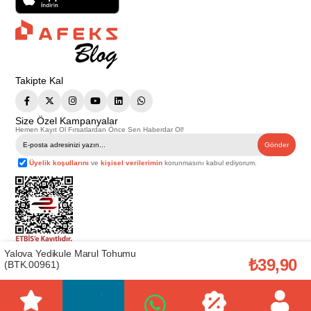
Takipte Kal
Size Özel Kampanyalar
Hemen Kayıt Ol Fırsatlardan Önce Sen Haberdar Ol!
Gönder
Üyelik koşullarını
ve
kişisel verilerimin
korunmasını kabul ediyorum.
Yalova Yedikule Marul Tohumu
Telif Hakkı © 2026
Afeks Yapı Market
. Tüm hakları saklıdır.
₺39,90
(BTK.00961)
Bu web sitesindeki tüm ürünler ticari amaçlıdır. Web sitemizde yer alan
görsel ve yazılı içerikler firmamıza ait olup, firmamızın yazılı izni alınmadan
hiçbir yazılı/görsel içerik, logo, kopyalanamaz, kaynak gösterilemez ve
başka yerlerde kullanılamaz. İçeriklerin izin alınmadan kopyalanması ve
kullanılması 5846 sayılı Fikir ve Sanat Eserleri Yasasına göre suçtur.