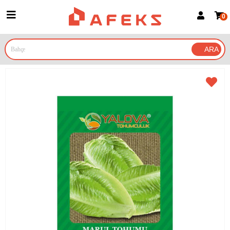
0
Üye Girişi
Üye Ol
Google İle Bağlan