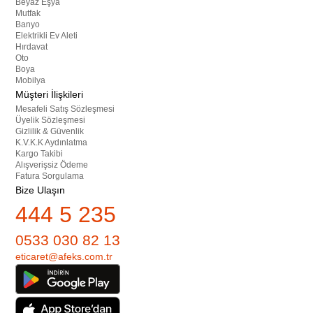
Beyaz Eşya
Mutfak
Banyo
Elektrikli Ev Aleti
Hırdavat
Oto
Boya
Mobilya
Müşteri İlişkileri
Mesafeli Satış Sözleşmesi
Üyelik Sözleşmesi
Gizlilik & Güvenlik
K.V.K.K Aydınlatma
Kargo Takibi
Alışverişsiz Ödeme
Fatura Sorgulama
Bize Ulaşın
444 5 235
0533 030 82 13
eticaret@afeks.com.tr