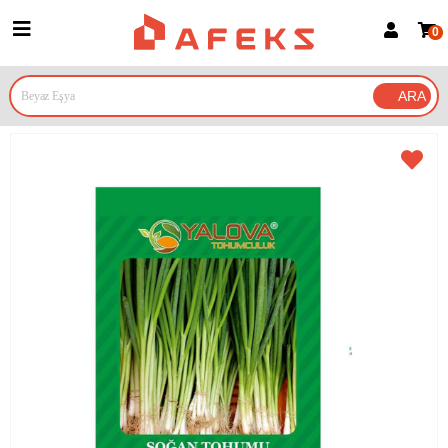
0
Üye Girişi
Üye Ol
Google İle Bağlan