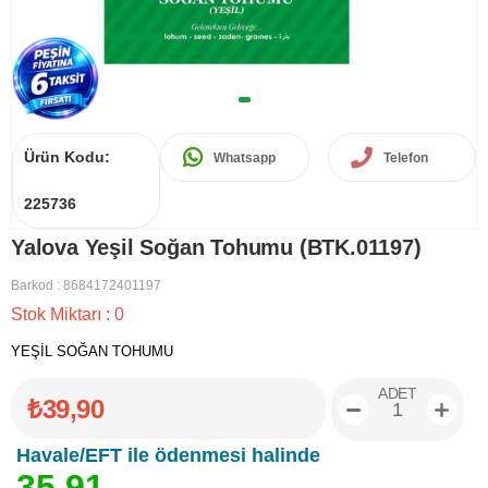
Ürün Kodu:
Whatsapp
Telefon
225736
Yalova Yeşil Soğan Tohumu (BTK.01197)
Barkod
:
8684172401197
Stok Miktarı
:
0
YEŞİL SOĞAN TOHUMU
ADET
₺39,90
Havale/EFT ile ödenmesi halinde
3
5
,
9
1