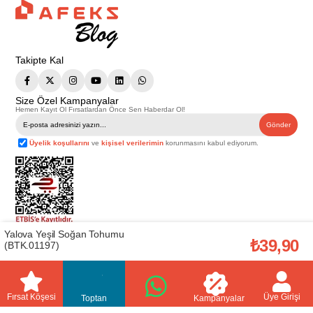
Takipte Kal
Size Özel Kampanyalar
Hemen Kayıt Ol Fırsatlardan Önce Sen Haberdar Ol!
Gönder
Üyelik koşullarını
ve
kişisel verilerimin
korunmasını kabul ediyorum.
Yalova Yeşil Soğan Tohumu
Telif Hakkı © 2026
Afeks Yapı Market
. Tüm hakları saklıdır.
₺39,90
(BTK.01197)
Bu web sitesindeki tüm ürünler ticari amaçlıdır. Web sitemizde yer alan
görsel ve yazılı içerikler firmamıza ait olup, firmamızın yazılı izni alınmadan
hiçbir yazılı/görsel içerik, logo, kopyalanamaz, kaynak gösterilemez ve
başka yerlerde kullanılamaz. İçeriklerin izin alınmadan kopyalanması ve
kullanılması 5846 sayılı Fikir ve Sanat Eserleri Yasasına göre suçtur.
Fırsat Köşesi
Üye Girişi
Toptan
Kampanyalar