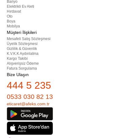
Banyo
Elektrikli Ev Aleti
Hırdavat
Oto
Boya
Mobilya
Müşteri İlişkileri
Mesafeli Satış Sözleşmesi
Üyelik Sözleşmesi
Gizlilik & Güvenlik
K.V.K.K Aydınlatma
Kargo Takibi
Alışverişsiz Ödeme
Fatura Sorgulama
Bize Ulaşın
444 5 235
0533 030 82 13
eticaret@afeks.com.tr