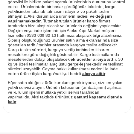
görevlisi ile birlikte paketi açarak ürünlerinizin durumunu kontrol
ediniz. Ürünlerinizde bir hasar gördüğünüz takdirde, kargo
yetkilisinden tutanak tutmasını isteyiniz ve paketi teslim
almayınız. Aksi durumlarda ürünlerin
iadesi ve değişimi
yapılmamaktadır
. Tutanak tutulan ürünler kargo firması
tarafından bize ulaştırılacak ve ürünlerin değişimi yapılacaktır.
Değişim veya iade işleminiz için Afeks Yapı Market müşteri
hizmetleri
0533 030 82 13
hattımıza ulaşarak bilgi alabilirsiniz.
Sipariş oluşturduğunuz ürünler satın alma ekranlarında size
gösterilen tarih / tarihler arasında kargoya teslim edilecektir.
Kargo teslim süreleri, kargoya veriliş tarihinden itibaren
mesafelere göre değişiklik gösterebilir. Kargo teslimatlarında
mesafelerden dolayı oluşabilecek
ek ücretler alıcıya aittir
. 30
kg ve üzeri teslimatlar araç üstü gerçekleşmektedir ve teslimat
süreleri uzayabilir. Cayma hakkı kullanılması nedeni ile iade
edilen ürüne ilişkin kargo/nakliyat bedeli
alıcıya aittir
.
Eğer satın aldığınız ürün kurulum gerektiriyorsa, size en yakın
yetkili servisi arayın. Ürünün kutusunun (ambalajının) açılması
ve kurulum işlemi mutlaka yetkili servis tarafından
yapılmalıdır. Aksi taktirde ürününüz
garanti kapsamı dışında
kalır
.