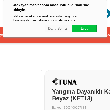
afeksyapimarket.com masaüstü bildirimlerine
ekleyin.
Toptan
afeksyapimarket.com özel fırsatlardan ve güncel
kampanyalardan haberiniz olsun ister misiniz?
Daha Sonra
Evet
ya
Elektrikli El Aleti
Aydınlatma ve Elektrik
Dekorasyon ve Ev Gere
Yangına Dayanıklı Ka
Beyaz (KFT13)
Barkod
:
3605400107884