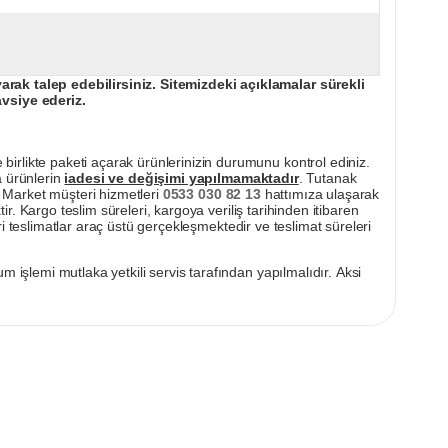
ak talep edebilirsiniz. Sitemizdeki açıklamalar sürekli
avsiye ederiz.
irlikte paketi açarak ürünlerinizin durumunu kontrol ediniz.
a ürünlerin
iadesi ve değişimi yapılmamaktadır
. Tutanak
pı Market müşteri hizmetleri
0533 030 82 13
hattımıza ulaşarak
ir. Kargo teslim süreleri, kargoya veriliş tarihinden itibaren
i teslimatlar araç üstü gerçekleşmektedir ve teslimat süreleri
m işlemi mutlaka yetkili servis tarafından yapılmalıdır. Aksi