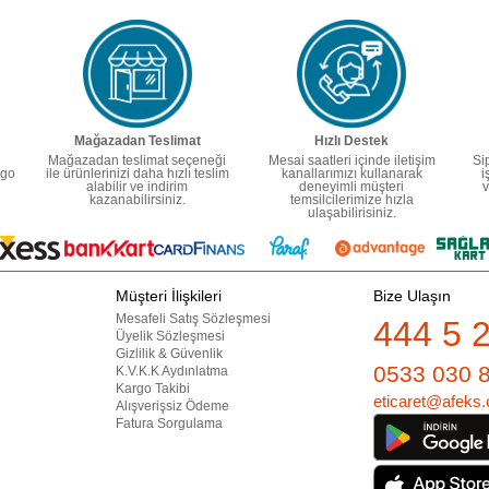
Mağazadan Teslimat
Hızlı Destek
Mağazadan teslimat seçeneği
Mesai saatleri içinde iletişim
Si
rgo
ile ürünlerinizi daha hızlı teslim
kanallarımızı kullanarak
i
alabilir ve indirim
deneyimli müşteri
v
kazanabilirsiniz.
temsilcilerimize hızla
ulaşabilirisiniz.
Müşteri İlişkileri
Bize Ulaşın
Mesafeli Satış Sözleşmesi
444 5 
Üyelik Sözleşmesi
Gizlilik & Güvenlik
0533 030 
K.V.K.K Aydınlatma
Kargo Takibi
eticaret@afeks.
Alışverişsiz Ödeme
Fatura Sorgulama