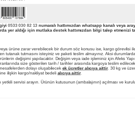
giyi
0533 030 82 13
numaralı hattımızdan whatsapp kanalı veya arayar
da yer aldığı için mutlaka destek hattımızdan bilgi talep etmenizi t
a ürüne zarar verebilecek bir durum söz konusu ise, kargo görevlisi ile b
en tutanak tutmasını isteyiniz ve paketi teslim almayınız. Aksi durumlard
ürünlerin değişimi yapılacaktır. Değişim veya iade işleminiz için Afeks Ya
ranlarında size gösterilen tarih / tarihler arasında kargoya teslim edilecekt
a mesafelerden dolayı oluşabilecek
ek ücretler alıcıya aittir
. 30 kg ve üzer
ne ilişkin kargo/nakliyat bedeli
alıcıya aittir
.
 yetkili servisi arayın. Ürünün kutusunun (ambalajının) açılması ve kurulu