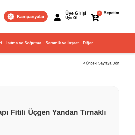
Üye Girişi
Sepetim
0
Kampanyalar
Üye Ol
ci
Isıtma ve Soğutma
Seramik ve İnşaat
Diğer
< Önceki Sayfaya Dön
pı Fitili Üçgen Yandan Tırnaklı