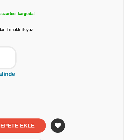
azartesi kargoda!
dan Tırnaklı Beyaz
alinde