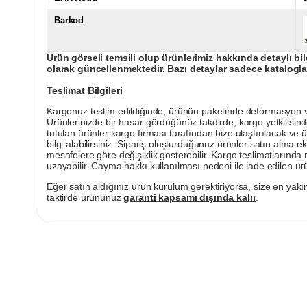
Barkod
Ürün görseli temsili olup ürünlerimiz hakkında detaylı bil
olarak güncellenmektedir. Bazı detaylar sadece kataloglar
Teslimat Bilgileri
Kargonuz teslim edildiğinde, ürünün paketinde deformasyon vey
Ürünlerinizde bir hasar gördüğünüz takdirde, kargo yetkilisind
tutulan ürünler kargo firması tarafından bize ulaştırılacak ve 
bilgi alabilirsiniz. Sipariş oluşturduğunuz ürünler satın alma ek
mesafelere göre değişiklik gösterebilir. Kargo teslimatlarınd
uzayabilir. Cayma hakkı kullanılması nedeni ile iade edilen ürü
Eğer satın aldığınız ürün kurulum gerektiriyorsa, size en yakın
taktirde ürününüz
garanti kapsamı dışında kalır
.