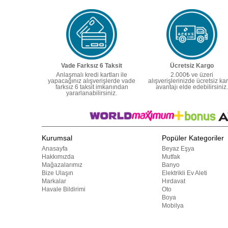
Vade Farksız 6 Taksit
Ücretsiz Kargo
Anlaşmalı kredi kartları ile
2.000₺ ve üzeri
yapacağınız alışverişlerde vade
alışverişlerinizde ücretsiz ka
farksız 6 taksit imkanından
avantajı elde edebilirsiniz.
yararlanabilirsiniz.
Kurumsal
Popüler Kategoriler
Anasayfa
Beyaz Eşya
Hakkımızda
Mutfak
Mağazalarımız
Banyo
Bize Ulaşın
Elektrikli Ev Aleti
Markalar
Hırdavat
Havale Bildirimi
Oto
Boya
Mobilya