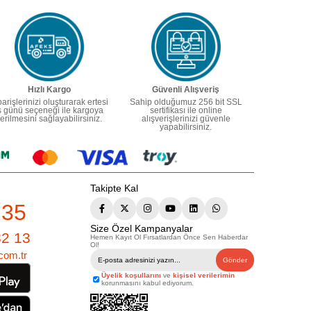
Hızlı Kargo
Güvenli Alışveriş
parişlerinizi oluşturarak ertesi
Sahip olduğumuz 256 bit SSL
ş günü seçeneği ile kargoya
sertifikası ile online
erilmesini sağlayabilirsiniz.
alışverişlerinizi güvenle
yapabilirsiniz.
Takipte Kal
235
Size Özel Kampanyalar
82 13
Hemen Kayıt Ol Fırsatlardan Önce Sen Haberdar
Ol!
com.tr
Gönder
Üyelik koşullarını
ve
kişisel verilerimin
korunmasını kabul ediyorum.