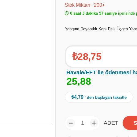
Stok Miktarı
:
200+
0 saat 3 dakika 57 saniye
içerisinde
p
Yangına Dayanıklı Kapı Fitili Üçgen Yan
₺28,75
Havale/EFT ile ödenmesi h
2
5
,
8
8
₺4,79
' den başlayan taksitle
ADET