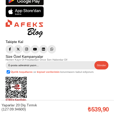
Takipte Kal
Size Özel Kampanyalar
Hemen Kayıt Ol Fırsatlardan Önce Sen Haberdar Ol!
Gönder
Üyelik koşullarını
ve
kişisel verilerimin
korunmasını kabul ediyorum.
Yaparlar 20 Diş Tırmık
Telif Hakkı © 2026
Afeks Yapı Market
. Tüm hakları saklıdır.
₺539,90
(127.09.94600)
Bu web sitesindeki tüm ürünler ticari amaçlıdır. Web sitemizde yer alan
görsel ve yazılı içerikler firmamıza ait olup, firmamızın yazılı izni alınmadan