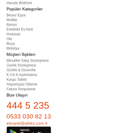
Havale Bildirimi
Popüler Kategoriler
Beyaz Eşya
Mutfak
Banyo
Elektrikli Ev Aleti
Hırdavat
Oto
Boya
Mobilya
Müşteri İlişkileri
Mesafeli Satış Sözleşmesi
Üyelik Sözleşmesi
Gizlilik & Güvenlik
K.V.K.K Aydınlatma
Kargo Takibi
Alışverişsiz Ödeme
Fatura Sorgulama
Bize Ulaşın
444 5 235
0533 030 82 13
eticaret@afeks.com.tr