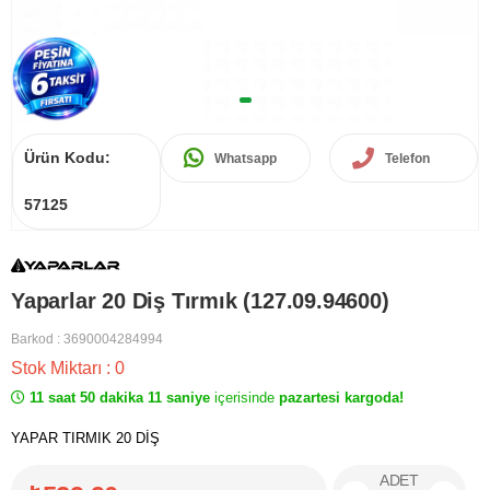
Ürün Kodu:
Whatsapp
Telefon
57125
Yaparlar 20 Diş Tırmık (127.09.94600)
Barkod
:
3690004284994
Stok Miktarı
:
0
11 saat 50 dakika 11 saniye
içerisinde
pazartesi kargoda!
YAPAR TIRMIK 20 DİŞ
ADET