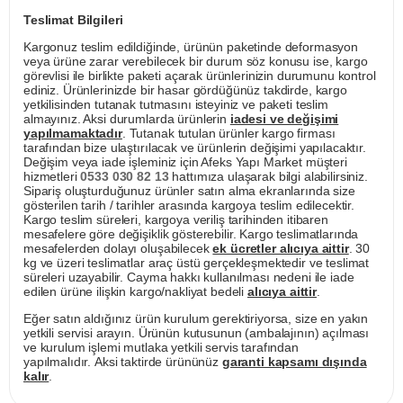
Teslimat Bilgileri
Kargonuz teslim edildiğinde, ürünün paketinde deformasyon
veya ürüne zarar verebilecek bir durum söz konusu ise, kargo
görevlisi ile birlikte paketi açarak ürünlerinizin durumunu kontrol
ediniz. Ürünlerinizde bir hasar gördüğünüz takdirde, kargo
yetkilisinden tutanak tutmasını isteyiniz ve paketi teslim
almayınız. Aksi durumlarda ürünlerin
iadesi ve değişimi
yapılmamaktadır
. Tutanak tutulan ürünler kargo firması
tarafından bize ulaştırılacak ve ürünlerin değişimi yapılacaktır.
Değişim veya iade işleminiz için Afeks Yapı Market müşteri
hizmetleri
0533 030 82 13
hattımıza ulaşarak bilgi alabilirsiniz.
Sipariş oluşturduğunuz ürünler satın alma ekranlarında size
gösterilen tarih / tarihler arasında kargoya teslim edilecektir.
Kargo teslim süreleri, kargoya veriliş tarihinden itibaren
mesafelere göre değişiklik gösterebilir. Kargo teslimatlarında
mesafelerden dolayı oluşabilecek
ek ücretler alıcıya aittir
. 30
kg ve üzeri teslimatlar araç üstü gerçekleşmektedir ve teslimat
süreleri uzayabilir. Cayma hakkı kullanılması nedeni ile iade
edilen ürüne ilişkin kargo/nakliyat bedeli
alıcıya aittir
.
Eğer satın aldığınız ürün kurulum gerektiriyorsa, size en yakın
yetkili servisi arayın. Ürünün kutusunun (ambalajının) açılması
ve kurulum işlemi mutlaka yetkili servis tarafından
yapılmalıdır. Aksi taktirde ürününüz
garanti kapsamı dışında
kalır
.