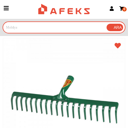
0
Üye Girişi
Üye Ol
Google İle Bağlan