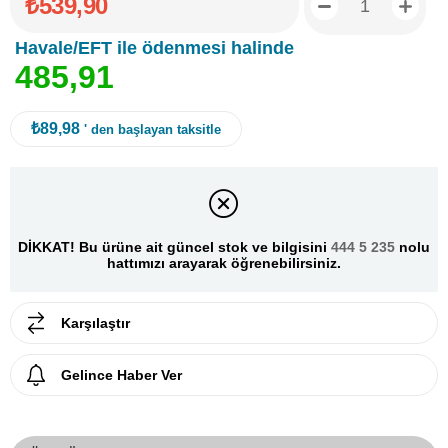
₺539,90
Havale/EFT ile ödenmesi halinde
4
8
5
,
9
1
₺89,98
' den başlayan taksitle
DİKKAT! Bu ürüne ait güncel stok ve bilgisini
444 5 235
nolu
hattımızı arayarak öğrenebilirsiniz.
Karşılaştır
Gelince Haber Ver