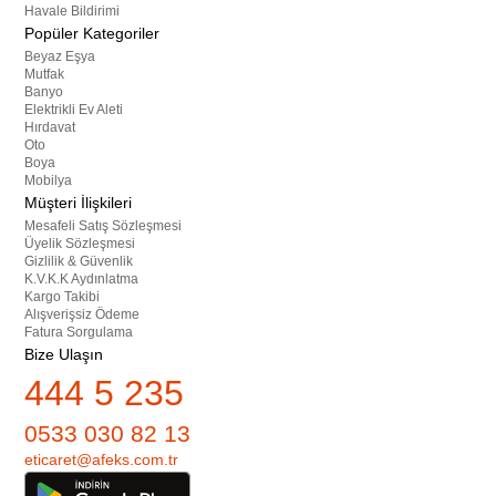
Havale Bildirimi
Popüler Kategoriler
Beyaz Eşya
Mutfak
Banyo
Elektrikli Ev Aleti
Hırdavat
Oto
Boya
Mobilya
Müşteri İlişkileri
Mesafeli Satış Sözleşmesi
Üyelik Sözleşmesi
Gizlilik & Güvenlik
K.V.K.K Aydınlatma
Kargo Takibi
Alışverişsiz Ödeme
Fatura Sorgulama
Bize Ulaşın
444 5 235
0533 030 82 13
eticaret@afeks.com.tr