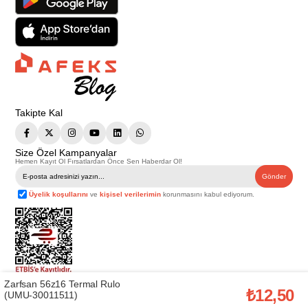
Takipte Kal
Size Özel Kampanyalar
Hemen Kayıt Ol Fırsatlardan Önce Sen Haberdar Ol!
Gönder
Üyelik koşullarını
ve
kişisel verilerimin
korunmasını kabul ediyorum.
Zarfsan 56z16 Termal Rulo
Telif Hakkı © 2026
Afeks Yapı Market
. Tüm hakları saklıdır.
₺12,50
(UMU-30011511)
Bu web sitesindeki tüm ürünler ticari amaçlıdır. Web sitemizde yer alan
görsel ve yazılı içerikler firmamıza ait olup, firmamızın yazılı izni alınmadan