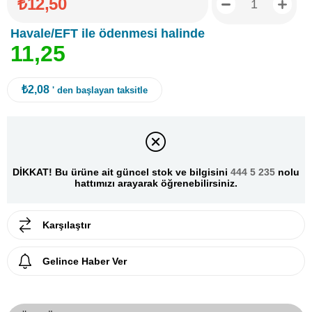
₺12,50
Havale/EFT ile ödenmesi halinde
1
1
,
2
5
₺2,08
' den başlayan taksitle
DİKKAT! Bu ürüne ait güncel stok ve bilgisini
444 5 235
nolu
hattımızı arayarak öğrenebilirsiniz.
Karşılaştır
Gelince Haber Ver