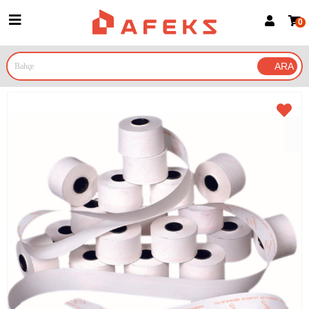
0
Üye Girişi
Üye Ol
Google İle Bağlan