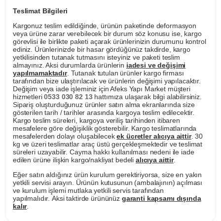
Teslimat Bilgileri
Kargonuz teslim edildiğinde, ürünün paketinde deformasyon
veya ürüne zarar verebilecek bir durum söz konusu ise, kargo
görevlisi ile birlikte paketi açarak ürünlerinizin durumunu kontrol
ediniz. Ürünlerinizde bir hasar gördüğünüz takdirde, kargo
yetkilisinden tutanak tutmasını isteyiniz ve paketi teslim
almayınız. Aksi durumlarda ürünlerin
iadesi ve değişimi
yapılmamaktadır
. Tutanak tutulan ürünler kargo firması
tarafından bize ulaştırılacak ve ürünlerin değişimi yapılacaktır.
Değişim veya iade işleminiz için Afeks Yapı Market müşteri
hizmetleri
0533 030 82 13
hattımıza ulaşarak bilgi alabilirsiniz.
Sipariş oluşturduğunuz ürünler satın alma ekranlarında size
gösterilen tarih / tarihler arasında kargoya teslim edilecektir.
Kargo teslim süreleri, kargoya veriliş tarihinden itibaren
mesafelere göre değişiklik gösterebilir. Kargo teslimatlarında
mesafelerden dolayı oluşabilecek
ek ücretler alıcıya aittir
. 30
kg ve üzeri teslimatlar araç üstü gerçekleşmektedir ve teslimat
süreleri uzayabilir. Cayma hakkı kullanılması nedeni ile iade
edilen ürüne ilişkin kargo/nakliyat bedeli
alıcıya aittir
.
Eğer satın aldığınız ürün kurulum gerektiriyorsa, size en yakın
yetkili servisi arayın. Ürünün kutusunun (ambalajının) açılması
ve kurulum işlemi mutlaka yetkili servis tarafından
yapılmalıdır. Aksi taktirde ürününüz
garanti kapsamı dışında
kalır
.