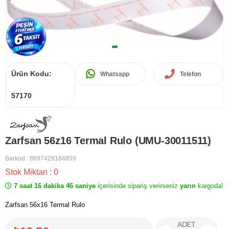
Ürün Kodu:
Whatsapp
Telefon
57170
Zarfsan 56z16 Termal Rulo (UMU-30011511)
Barkod
:
8697429184859
Stok Miktarı
:
0
7 saat 16 dakika 46 saniye
içerisinde sipariş verirseniz
yarın
kargoda!
Zarfsan 56x16 Termal Rulo
ADET