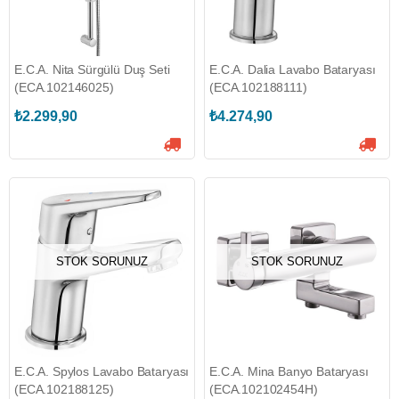
E.C.A. Nita Sürgülü Duş Seti
E.C.A. Dalia Lavabo Bataryası
(ECA.102146025)
(ECA.102188111)
₺2.299,90
₺4.274,90
STOK SORUNUZ
STOK SORUNUZ
E.C.A. Spylos Lavabo Bataryası
E.C.A. Mina Banyo Bataryası
(ECA.102188125)
(ECA.102102454H)