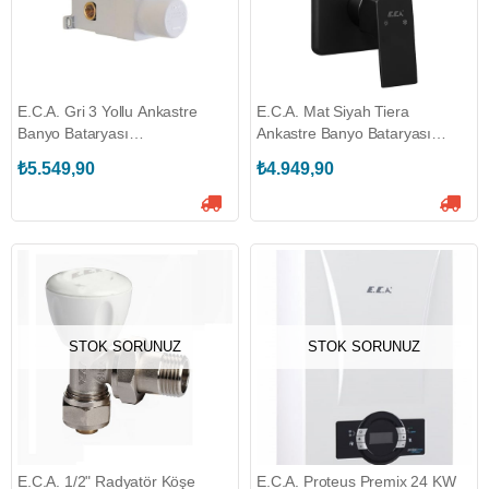
E.C.A. Gri 3 Yollu Ankastre
E.C.A. Mat Siyah Tiera
Banyo Bataryası
Ankastre Banyo Bataryası
(ECA.102166301)
(ECA.102167305C1-K)
₺5.549,90
₺4.949,90
STOK SORUNUZ
STOK SORUNUZ
E.C.A. 1/2" Radyatör Köşe
E.C.A. Proteus Premix 24 KW