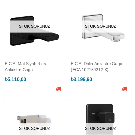
STOK SORUNUZ
STOK SORUNUZ
E.C.A. Mat Siyah Riera
E.C.A. Dalia Ankastre Gaga
Ankastre Gaga
(ECA.102159212-K)
(ECA.102159205C1-K)
₺5.110,00
₺3.199,90
STOK SORUNUZ
STOK SORUNUZ