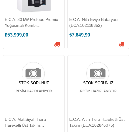
E.C.A. 30 kW Proteus Premix
E.C.A. Nita Eviye Bataryası
Yoğuşmalı Kombi
(ECA.102118352)
(ECA.8006452010)
₺53.999,00
₺7.649,90
STOK SORUNUZ
STOK SORUNUZ
E.C.A. Mat Siyah Tiera
E.C.A. Altın Tiera Hareketli Üst
Hareketli Üst Takım
Takım (ECA.102846075)
(ECA.102146075C1)