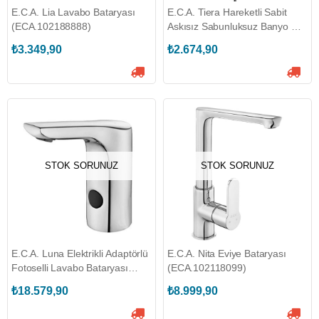
E.C.A. Lia Lavabo Bataryası
E.C.A. Tiera Hareketli Sabit
(ECA.102188888)
Askısız Sabunluksuz Banyo Üst
Takım Duş Seti
₺3.349,90
₺2.674,90
(ECA.102146075)
STOK SORUNUZ
STOK SORUNUZ
E.C.A. Luna Elektrikli Adaptörlü
E.C.A. Nita Eviye Bataryası
Fotoselli Lavabo Bataryası
(ECA.102118099)
(ECA.108108054)
₺18.579,90
₺8.999,90