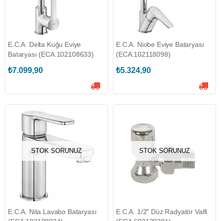
E.C.A. Delta Kuğu Eviye
E.C.A. Niobe Eviye Bataryası
Bataryası (ECA.102108633)
(ECA.102118098)
₺7.099,90
₺5.324,90
STOK SORUNUZ
STOK SORUNUZ
E.C.A. Nita Lavabo Bataryası
E.C.A. 1/2" Düz Radyatör Valfi