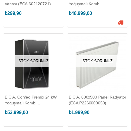
Vanası (ECA.602120721)
Yoğuşmalı Kombi
(ECA.8006450010)
₺299,90
₺48.999,00
STOK SORUNUZ
STOK SORUNUZ
E.C.A. Confeo Premix 24 kW
E.C.A. 600x500 Panel Radyatör
Yoğuşmalı Kombi
(ECA.P2260000050)
(ECA.8006920010)
₺53.999,00
₺1.999,90