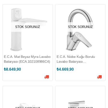
STOK SORUNUZ
STOK SORUNUZ
E.C.A. Mat Beyaz Myra Lavabo
E.C.A. Niobe Kuğu Borulu
Bataryası (ECA.102108986C4)
Lavabo Bataryası
(ECA.102188054)
₺8.649,90
₺4.669,90