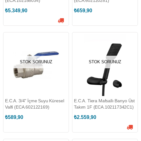
(ECA.102188034)
(ECA.602120281)
₺5.349,90
₺659,90
STOK SORUNUZ
STOK SORUNUZ
E.C.A. 3/4" İçme Suyu Küresel
E.C.A. Tiera Mafsallı Banyo Üst
Valfi (ECA.602122169)
Takım 1F (ECA.102117342C1)
₺589,90
₺2.559,90