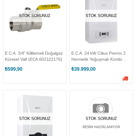
STOK SORUNUZ
STOK SORUNUZ
E.C.A. 3/4" Kilitlemeli Doğalgaz
E.C.A. 24 kW Citius Premix 2
Küresel Valf (ECA.602122176)
Hermetik Yoğuşmalı Kombi
(ECA.8006353010)
₺599,90
₺39.999,00
STOK SORUNUZ
STOK SORUNUZ