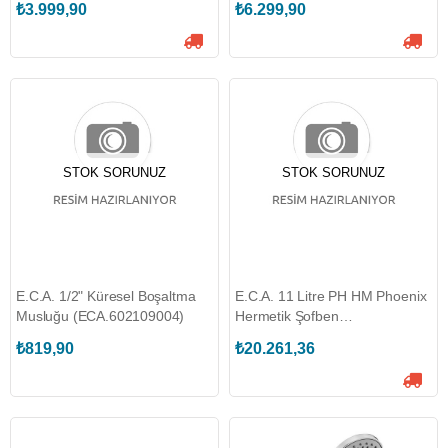
₺3.999,90
₺6.299,90
STOK SORUNUZ
STOK SORUNUZ
E.C.A. 1/2" Küresel Boşaltma
E.C.A. 11 Litre PH HM Phoenix
Musluğu (ECA.602109004)
Hermetik Şofben
(ECA.8006180100)
₺819,90
₺20.261,36