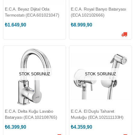
E.C.A. Beyaz Dijital Oda
E.C.A. Royal Banyo Bataryası
Termostatı (ECA.601021047)
(ECA.102102666)
₺1.649,90
₺8.999,90
STOK SORUNUZ
STOK SORUNUZ
E.C.A. Delta Kuğu Lavabo
E.C.A. El Duşlu Taharet
Bataryası (ECA.102108765)
Musluğu (ECA.102111133H)
₺6.399,90
₺4.359,90