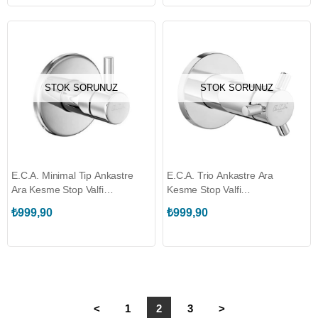
STOK SORUNUZ
STOK SORUNUZ
E.C.A. Minimal Tip Ankastre
E.C.A. Trio Ankastre Ara
Ara Kesme Stop Valfi
Kesme Stop Valfi
(ECA.102126441)
(ECA.102126747)
₺999,90
₺999,90
<
1
2
3
>