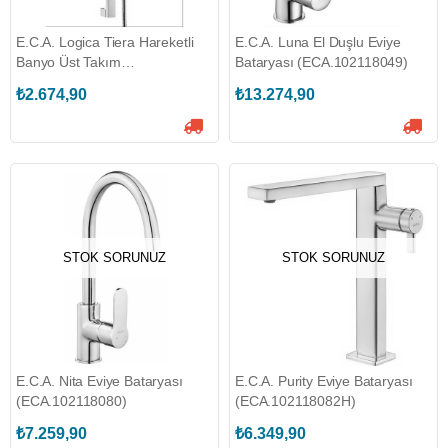
E.C.A. Logica Tiera Hareketli
E.C.A. Luna El Duşlu Eviye
Banyo Üst Takım
Bataryası (ECA.102118049)
(ECA.102117422)
₺2.674,90
₺13.274,90
STOK SORUNUZ
STOK SORUNUZ
E.C.A. Nita Eviye Bataryası
E.C.A. Purity Eviye Bataryası
(ECA.102118080)
(ECA.102118082H)
₺7.259,90
₺6.349,90