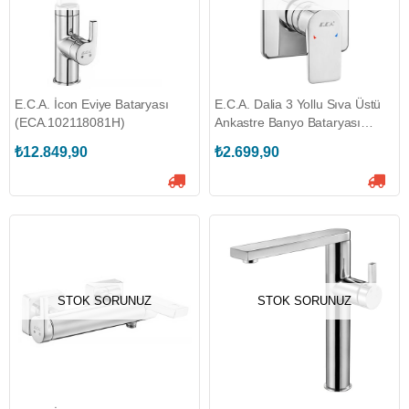
E.C.A. İcon Eviye Bataryası
E.C.A. Dalia 3 Yollu Sıva Üstü
(ECA.102118081H)
Ankastre Banyo Bataryası
(ECA.102167312-K)
₺12.849,90
₺2.699,90
STOK SORUNUZ
STOK SORUNUZ