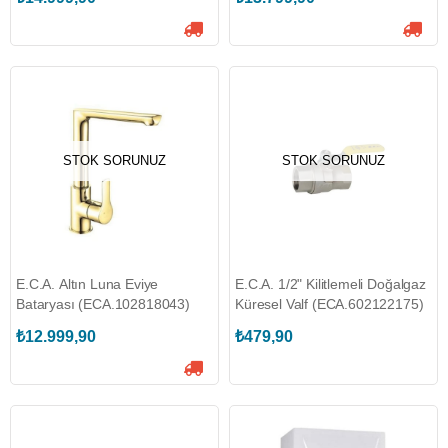
STOK SORUNUZ
STOK SORUNUZ
E.C.A. Altın Luna Eviye
E.C.A. 1/2" Kilitlemeli Doğalgaz
Bataryası (ECA.102818043)
Küresel Valf (ECA.602122175)
₺12.999,90
₺479,90