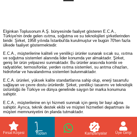
Elginkan Toplusonum A.Ş. bünyesinde faaliyet gösteren E.C.A.,
Türkiye'nin önde gelen ısıtma, soğutma ve su teknolojileri şirketlerinden
biridir. Şirket, 1958 yılında İstanbul'da kurulmuştur ve bugün 70'ten fazla
ülkede faaliyet göstermektedir.
E.C.A., müşterilerine kaliteli ve yenilikçi ürünler sunarak sıcak su, ısıtma
ve soğutma sistemleri alanında lider konumda yer almaktadır. Şirket,
geniş bir ürün yelpazesi sunmaktadır. Bu ürünler arasında kombi ve
radyatörler, termosifonlar, yerden ısıtma sistemleri, su arıtma cihazları,
hidroforlar ve havalandırma sistemleri bulunmaktadır.
E.C.A. ürünleri, yüksek kalite standartlarına sahip olup, enerji tasarrufu
sağlayan ve çevre dostu ürünlerdir. Şirket, yenilikçi tasarımı ve teknolojik
üstünlüğü ile Türkiye ve dünya genelinde saygın bir marka konumuna
sahiptir.
E.C.A., müşterilerine en iyi hizmeti sunmak için geniş bir bayi ağına
sahiptir. Ayrıca, teknik destek ekibi ve müşteri hizmetleri departmanı ile
müşteri memnuniyetini ön planda tutmaktadır.
Sonuç olarak, E.C.A., yüksek kaliteli, yenilikçi ve çevre dostu ürünleri ile
ısıtma, soğutma ve su teknolojileri sektöründe lider konumda yer alan bir
şirkettir. Müşteri memnuniyeti ve en iyi hizmeti sunmak için çalışan
Fırsat Köşesi
Üye Girişi
Toptan
Kampanyalar
E.C.A., Türkiye'nin gurur duyduğu markalardan biridir.