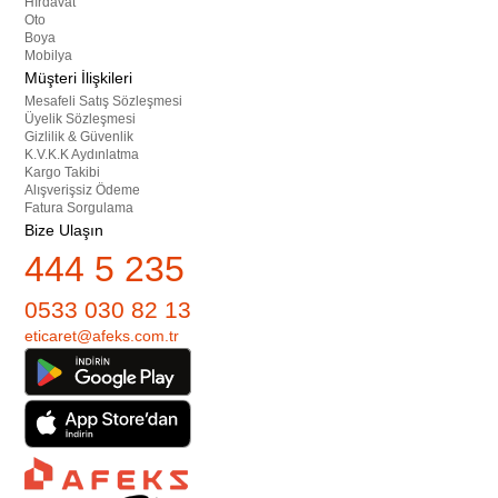
Hırdavat
Oto
Boya
Mobilya
Müşteri İlişkileri
Mesafeli Satış Sözleşmesi
Üyelik Sözleşmesi
Gizlilik & Güvenlik
K.V.K.K Aydınlatma
Kargo Takibi
Alışverişsiz Ödeme
Fatura Sorgulama
Bize Ulaşın
444 5 235
0533 030 82 13
eticaret@afeks.com.tr