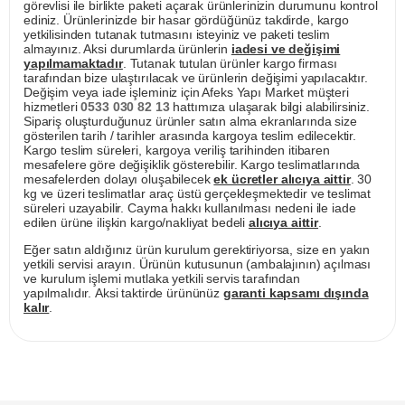
görevlisi ile birlikte paketi açarak ürünlerinizin durumunu kontrol
ediniz. Ürünlerinizde bir hasar gördüğünüz takdirde, kargo
yetkilisinden tutanak tutmasını isteyiniz ve paketi teslim
almayınız. Aksi durumlarda ürünlerin
iadesi ve değişimi
yapılmamaktadır
. Tutanak tutulan ürünler kargo firması
tarafından bize ulaştırılacak ve ürünlerin değişimi yapılacaktır.
Değişim veya iade işleminiz için Afeks Yapı Market müşteri
hizmetleri
0533 030 82 13
hattımıza ulaşarak bilgi alabilirsiniz.
Sipariş oluşturduğunuz ürünler satın alma ekranlarında size
gösterilen tarih / tarihler arasında kargoya teslim edilecektir.
Kargo teslim süreleri, kargoya veriliş tarihinden itibaren
mesafelere göre değişiklik gösterebilir. Kargo teslimatlarında
mesafelerden dolayı oluşabilecek
ek ücretler alıcıya aittir
. 30
kg ve üzeri teslimatlar araç üstü gerçekleşmektedir ve teslimat
süreleri uzayabilir. Cayma hakkı kullanılması nedeni ile iade
edilen ürüne ilişkin kargo/nakliyat bedeli
alıcıya aittir
.
Eğer satın aldığınız ürün kurulum gerektiriyorsa, size en yakın
yetkili servisi arayın. Ürünün kutusunun (ambalajının) açılması
ve kurulum işlemi mutlaka yetkili servis tarafından
yapılmalıdır. Aksi taktirde ürününüz
garanti kapsamı dışında
kalır
.