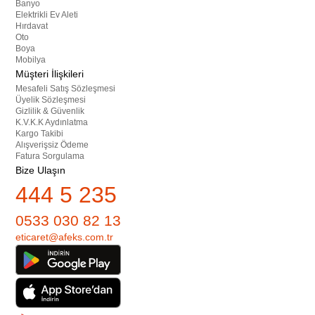
Banyo
Elektrikli Ev Aleti
Hırdavat
Oto
Boya
Mobilya
Müşteri İlişkileri
Mesafeli Satış Sözleşmesi
Üyelik Sözleşmesi
Gizlilik & Güvenlik
K.V.K.K Aydınlatma
Kargo Takibi
Alışverişsiz Ödeme
Fatura Sorgulama
Bize Ulaşın
444 5 235
0533 030 82 13
eticaret@afeks.com.tr