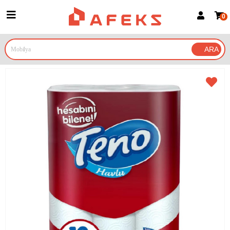
0
Üye Girişi
Üye Ol
Google İle Bağlan