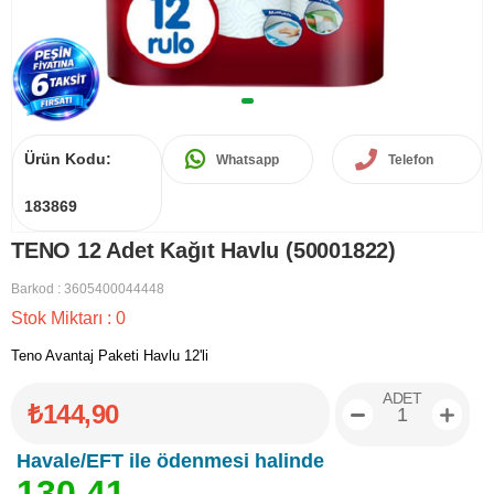
Ürün Kodu:
Whatsapp
Telefon
183869
TENO 12 Adet Kağıt Havlu (50001822)
Barkod
:
3605400044448
Stok Miktarı
:
0
Teno Avantaj Paketi Havlu 12'li
ADET
₺144,90
Havale/EFT ile ödenmesi halinde
1
3
0
,
4
1