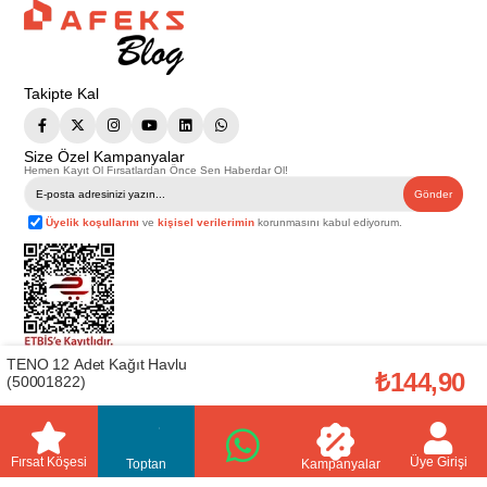
Takipte Kal
Size Özel Kampanyalar
Hemen Kayıt Ol Fırsatlardan Önce Sen Haberdar Ol!
Gönder
Üyelik koşullarını
ve
kişisel verilerimin
korunmasını kabul ediyorum.
TENO 12 Adet Kağıt Havlu
Telif Hakkı © 2026
Afeks Yapı Market
. Tüm hakları saklıdır.
₺144,90
(50001822)
Bu web sitesindeki tüm ürünler ticari amaçlıdır. Web sitemizde yer alan
görsel ve yazılı içerikler firmamıza ait olup, firmamızın yazılı izni alınmadan
hiçbir yazılı/görsel içerik, logo, kopyalanamaz, kaynak gösterilemez ve
başka yerlerde kullanılamaz. İçeriklerin izin alınmadan kopyalanması ve
kullanılması 5846 sayılı Fikir ve Sanat Eserleri Yasasına göre suçtur.
Fırsat Köşesi
Üye Girişi
Toptan
Kampanyalar